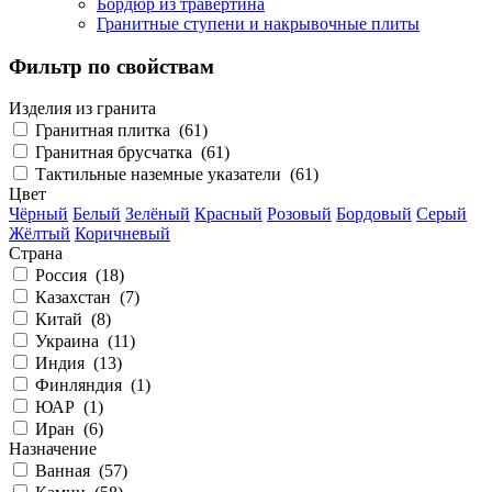
Бордюр из травертина
Гранитные ступени и накрывочные плиты
Фильтр по свойствам
Изделия из гранита
Гранитная плитка (
61
)
Гранитная брусчатка (
61
)
Тактильные наземные указатели (
61
)
Цвет
Чёрный
Белый
Зелёный
Красный
Розовый
Бордовый
Серый
Жёлтый
Коричневый
Страна
Россия (
18
)
Казахстан (
7
)
Китай (
8
)
Украина (
11
)
Индия (
13
)
Финляндия (
1
)
ЮАР (
1
)
Иран (
6
)
Назначение
Ванная (
57
)