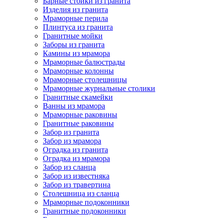
Барные стойки из гранита
Изделия из гранита
Мраморные перила
Плинтуса из гранита
Гранитные мойки
Заборы из гранита
Камины из мрамора
Мраморные балюстрады
Мраморные колонны
Мраморные столешницы
Мраморные журнальные столики
Гранитные скамейки
Ванны из мрамора
Мраморные раковины
Гранитные раковины
Забор из гранита
Забор из мрамора
Оградка из гранита
Оградка из мрамора
Забор из сланца
Забор из известняка
Забор из травертина
Столешница из сланца
Мраморные подоконники
Гранитные подоконники