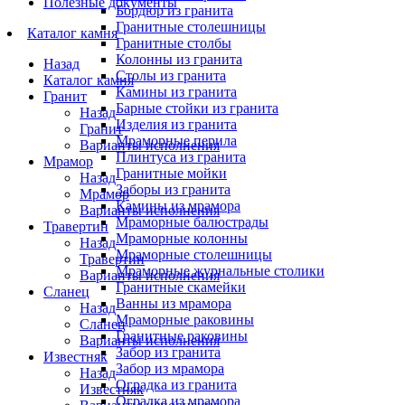
Полезные документы
Бордюр из гранита
Гранитные столешницы
Каталог камня
Гранитные столбы
Колонны из гранита
Назад
Столы из гранита
Каталог камня
Камины из гранита
Гранит
Барные стойки из гранита
Назад
Изделия из гранита
Гранит
Мраморные перила
Варианты исполнения
Плинтуса из гранита
Мрамор
Гранитные мойки
Назад
Заборы из гранита
Мрамор
Камины из мрамора
Варианты исполнения
Мраморные балюстрады
Травертин
Мраморные колонны
Назад
Мраморные столешницы
Травертин
Мраморные журнальные столики
Варианты исполнения
Гранитные скамейки
Сланец
Ванны из мрамора
Назад
Мраморные раковины
Сланец
Гранитные раковины
Варианты исполнения
Забор из гранита
Известняк
Забор из мрамора
Назад
Оградка из гранита
Известняк
Оградка из мрамора