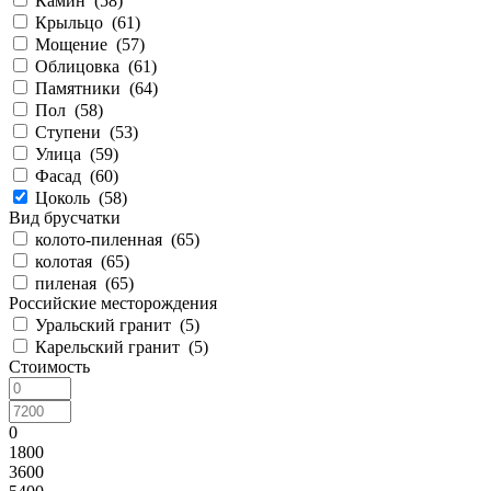
Камин (
58
)
Крыльцо (
61
)
Мощение (
57
)
Облицовка (
61
)
Памятники (
64
)
Пол (
58
)
Ступени (
53
)
Улица (
59
)
Фасад (
60
)
Цоколь (
58
)
Вид брусчатки
колото-пиленная (
65
)
колотая (
65
)
пиленая (
65
)
Российские месторождения
Уральский гранит (
5
)
Карельский гранит (
5
)
Стоимость
0
1800
3600