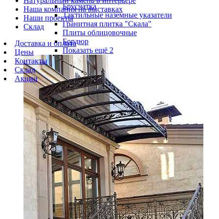
Натуральный камень в интерьере
Брусчатка
Наша компания на выставках
Тактильные наземные указатели
Наши проекты
Гранитная плитка "Скала"
Склад
Плиты облицовочные
Бордюр
Доставка и оплата
Показать ещё 2
Цены
Контакты
Склад
Акции