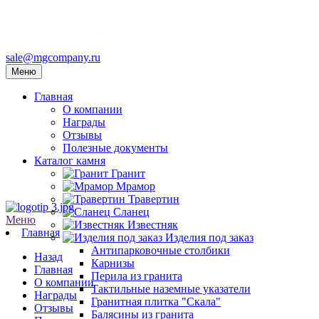
sale@mgcompany.ru
Меню
Главная
О компании
Награды
Отзывы
Полезные документы
Каталог камня
Гранит
Мрамор
Травертин
Сланец
Меню
Известняк
Главная
Изделия под заказ
Антипарковочные столбики
Назад
Карнизы
Главная
Перила из гранита
О компании
Тактильные наземные указатели
Награды
Гранитная плитка "Скала"
Отзывы
Балясины из гранита