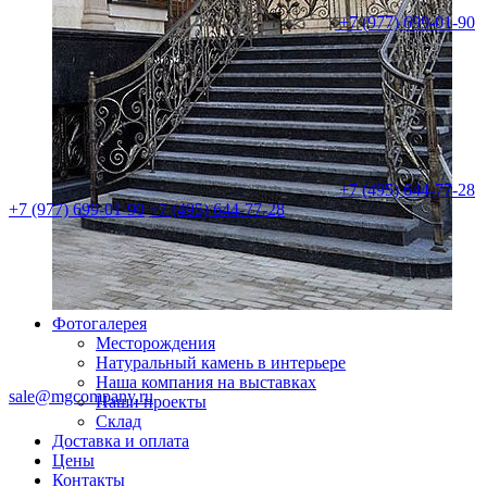
+7 (977) 699-01-90
+7 (495) 644-77-28
+7 (977) 699-01-90
+7 (495) 644-77-28
Фотогалерея
Месторождения
Натуральный камень в интерьере
Наша компания на выставках
sale@mgcompany.ru
Наши проекты
Склад
Доставка и оплата
Цены
Контакты