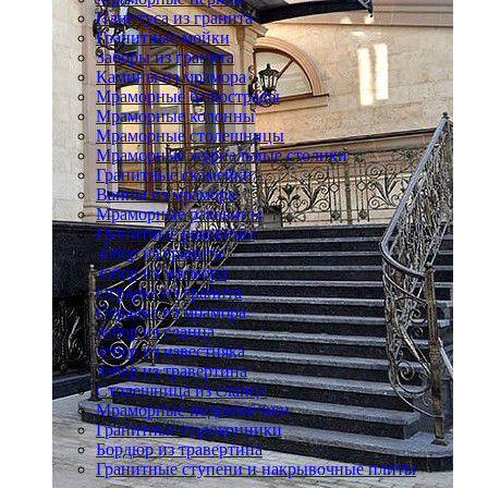
Плинтуса из гранита
Гранитные мойки
Заборы из гранита
Камины из мрамора
Мраморные балюстрады
Мраморные колонны
Мраморные столешницы
Мраморные журнальные столики
Гранитные скамейки
Ванны из мрамора
Мраморные раковины
Гранитные раковины
Забор из гранита
Забор из мрамора
Оградка из гранита
Оградка из мрамора
Забор из сланца
Забор из известняка
Забор из травертина
Столешница из сланца
Мраморные подоконники
Гранитные подоконники
Бордюр из травертина
Гранитные ступени и накрывочные плиты