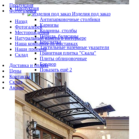
Продукция
Продукция
Фотогалерея
Изделия под заказ
Антипарковочные столбики
Назад
Карнизы
Фотогалерея
Колонны, столбы
Месторождения
Перила, балясины
Натуральный камень в интерьере
Брусчатка
Наша компания на выставках
Тактильные наземные указатели
Наши проекты
Гранитная плитка "Скала"
Склад
Плиты облицовочные
Бордюр
Доставка и оплата
Показать ещё 2
Цены
Контакты
Склад
Акции