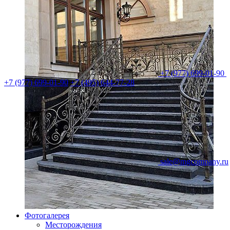
+7 (977) 699-01-90
+7 (977) 699-01-90
+7 (495) 644-77-28
sale@mgcompany.ru
Фотогалерея
Месторождения