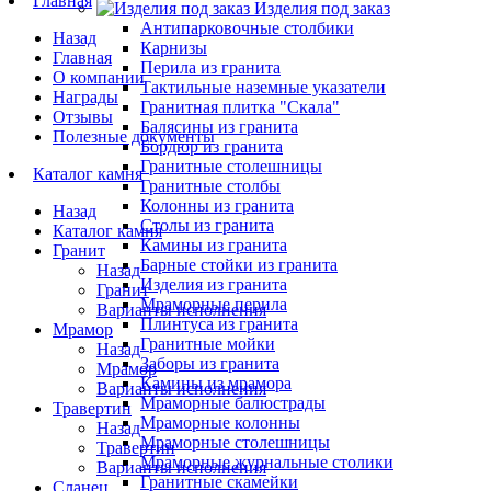
Главная
Изделия под заказ
Антипарковочные столбики
Назад
Карнизы
Главная
Перила из гранита
О компании
Тактильные наземные указатели
Награды
Гранитная плитка "Скала"
Отзывы
Балясины из гранита
Полезные документы
Бордюр из гранита
Гранитные столешницы
Каталог камня
Гранитные столбы
Колонны из гранита
Назад
Столы из гранита
Каталог камня
Камины из гранита
Гранит
Барные стойки из гранита
Назад
Изделия из гранита
Гранит
Мраморные перила
Варианты исполнения
Плинтуса из гранита
Мрамор
Гранитные мойки
Назад
Заборы из гранита
Мрамор
Камины из мрамора
Варианты исполнения
Мраморные балюстрады
Травертин
Мраморные колонны
Назад
Мраморные столешницы
Травертин
Мраморные журнальные столики
Варианты исполнения
Гранитные скамейки
Сланец