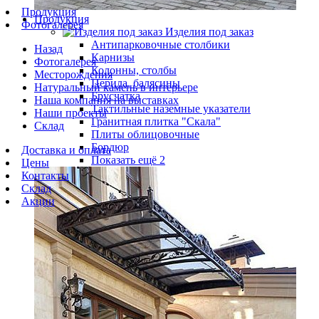
Продукция
Продукция
Фотогалерея
Изделия под заказ
Антипарковочные столбики
Назад
Карнизы
Фотогалерея
Колонны, столбы
Месторождения
Перила, балясины
Натуральный камень в интерьере
Брусчатка
Наша компания на выставках
Тактильные наземные указатели
Наши проекты
Гранитная плитка "Скала"
Склад
Плиты облицовочные
Бордюр
Доставка и оплата
Показать ещё 2
Цены
Контакты
Склад
Акции