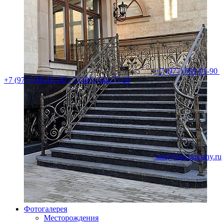
+7 (977) 699-01-90
+7 (977) 699-01-90
+7 (495) 644-77-28
sale@mgcompany.ru
Фотогалерея
Месторождения