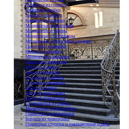
Плинтуса из гранита
Гранитные мойки
Заборы из гранита
Камины из мрамора
Мраморные балюстрады
Мраморные колонны
Мраморные столешницы
Мраморные журнальные столики
Гранитные скамейки
Ванны из мрамора
Мраморные раковины
Гранитные раковины
Забор из гранита
Забор из мрамора
Оградка из гранита
Оградка из мрамора
Забор из сланца
Забор из известняка
Забор из травертина
Столешница из сланца
Мраморные подоконники
Гранитные подоконники
Бордюр из травертина
Гранитные ступени и накрывочные плиты