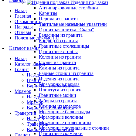
Главная
Изделия под заказ
Антипарковочные столбики
Назад
Карнизы
Главная
Перила из гранита
О компании
Тактильные наземные указатели
Награды
Гранитная плитка "Скала"
Отзывы
Балясины из гранита
Полезные документы
Бордюр из гранита
Гранитные столешницы
Каталог камня
Гранитные столбы
Колонны из гранита
Назад
Столы из гранита
Каталог камня
Камины из гранита
Гранит
Барные стойки из гранита
Назад
Изделия из гранита
Гранит
Мраморные перила
Варианты исполнения
Плинтуса из гранита
Мрамор
Гранитные мойки
Назад
Заборы из гранита
Мрамор
Камины из мрамора
Варианты исполнения
Мраморные балюстрады
Травертин
Мраморные колонны
Назад
Мраморные столешницы
Травертин
Мраморные журнальные столики
Варианты исполнения
Гранитные скамейки
Сланец