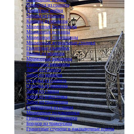
Плинтуса из гранита
Гранитные мойки
Заборы из гранита
Камины из мрамора
Мраморные балюстрады
Мраморные колонны
Мраморные столешницы
Мраморные журнальные столики
Гранитные скамейки
Ванны из мрамора
Мраморные раковины
Гранитные раковины
Забор из гранита
Забор из мрамора
Оградка из гранита
Оградка из мрамора
Забор из сланца
Забор из известняка
Забор из травертина
Столешница из сланца
Мраморные подоконники
Гранитные подоконники
Бордюр из травертина
Гранитные ступени и накрывочные плиты