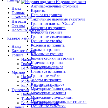
Главная
Изделия под заказ
Антипарковочные столбики
Назад
Карнизы
Главная
Перила из гранита
О компании
Тактильные наземные указатели
Награды
Гранитная плитка "Скала"
Отзывы
Балясины из гранита
Полезные документы
Бордюр из гранита
Гранитные столешницы
Каталог камня
Гранитные столбы
Колонны из гранита
Назад
Столы из гранита
Каталог камня
Камины из гранита
Гранит
Барные стойки из гранита
Назад
Изделия из гранита
Гранит
Мраморные перила
Варианты исполнения
Плинтуса из гранита
Мрамор
Гранитные мойки
Назад
Заборы из гранита
Мрамор
Камины из мрамора
Варианты исполнения
Мраморные балюстрады
Травертин
Мраморные колонны
Назад
Мраморные столешницы
Травертин
Мраморные журнальные столики
Варианты исполнения
Гранитные скамейки
Сланец