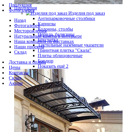
Продукция
Продукция
Фотогалерея
Изделия под заказ
Антипарковочные столбики
Назад
Карнизы
Фотогалерея
Колонны, столбы
Месторождения
Перила, балясины
Натуральный камень в интерьере
Брусчатка
Наша компания на выставках
Тактильные наземные указатели
Наши проекты
Гранитная плитка "Скала"
Склад
Плиты облицовочные
Бордюр
Доставка и оплата
Показать ещё 2
Цены
Контакты
Склад
Акции