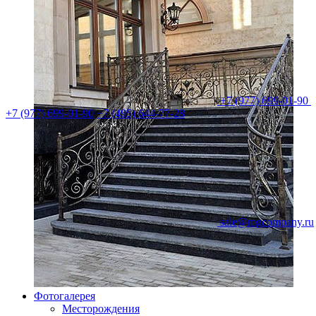
+7 (977) 699-01-90
+7 (977) 699-01-90
+7 (495) 644-77-28
sale@mgcompany.ru
Фотогалерея
Месторождения