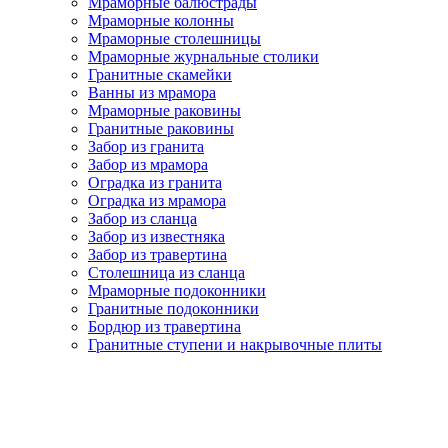
Мраморные балюстрады
Мраморные колонны
Мраморные столешницы
Мраморные журнальные столики
Гранитные скамейки
Ванны из мрамора
Мраморные раковины
Гранитные раковины
Забор из гранита
Забор из мрамора
Оградка из гранита
Оградка из мрамора
Забор из сланца
Забор из известняка
Забор из травертина
Столешница из сланца
Мраморные подоконники
Гранитные подоконники
Бордюр из травертина
Гранитные ступени и накрывочные плиты