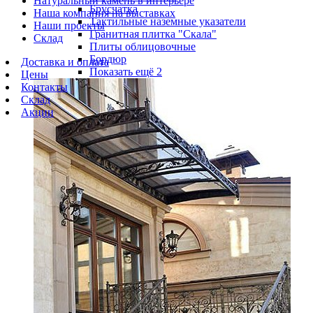
Натуральный камень в интерьере
Брусчатка
Наша компания на выставках
Тактильные наземные указатели
Наши проекты
Гранитная плитка "Скала"
Склад
Плиты облицовочные
Бордюр
Доставка и оплата
Показать ещё 2
Цены
Контакты
Склад
Акции