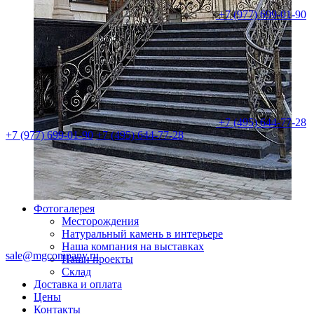
+7 (977) 699-01-90
+7 (495) 644-77-28
+7 (977) 699-01-90
+7 (495) 644-77-28
Фотогалерея
Месторождения
Натуральный камень в интерьере
Наша компания на выставках
sale@mgcompany.ru
Наши проекты
Склад
Доставка и оплата
Цены
Контакты