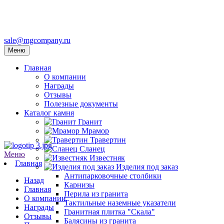
sale@mgcompany.ru
Меню
Главная
О компании
Награды
Отзывы
Полезные документы
Каталог камня
Гранит
Мрамор
Травертин
Сланец
Меню
Известняк
Главная
Изделия под заказ
Антипарковочные столбики
Назад
Карнизы
Главная
Перила из гранита
О компании
Тактильные наземные указатели
Награды
Гранитная плитка "Скала"
Отзывы
Балясины из гранита