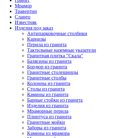
Гранит
Мрамор
Травертин
Сланец
Известняк
Изделия под заказ
Антипарковочные столбики
Карнизы
Перила из гранита
Тактильные наземные указатели
Гранитная плитка "Скала"
Балясины из гранита
Бордюр из гранита
Гранитные столешницы
Гранитные столбы
Колонны из гранита
Столы из гранита
Камины из гранита
Барные стойки из гранита
Изделия из гранита
Мраморные перила
Плинтуса из гранита
Гранитные мойки
Заборы из гранита
Камины из мрамора