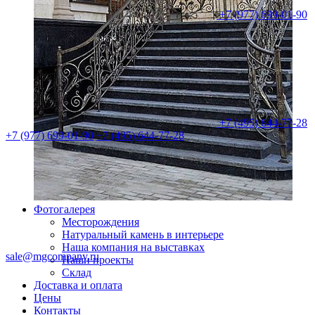
+7 (977) 699-01-90
+7 (495) 644-77-28
+7 (977) 699-01-90
+7 (495) 644-77-28
Фотогалерея
Месторождения
Натуральный камень в интерьере
Наша компания на выставках
sale@mgcompany.ru
Наши проекты
Склад
Доставка и оплата
Цены
Контакты