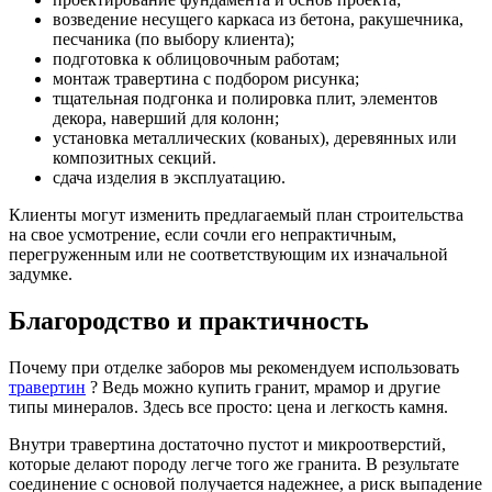
возведение несущего каркаса из бетона, ракушечника,
песчаника (по выбору клиента);
подготовка к облицовочным работам;
монтаж травертина с подбором рисунка;
тщательная подгонка и полировка плит, элементов
декора, наверший для колонн;
установка металлических (кованых), деревянных или
композитных секций.
сдача изделия в эксплуатацию.
Клиенты могут изменить предлагаемый план строительства
на свое усмотрение, если сочли его непрактичным,
перегруженным или не соответствующим их изначальной
задумке.
Благородство и практичность
Почему при отделке заборов мы рекомендуем использовать
травертин
? Ведь можно купить гранит, мрамор и другие
типы минералов. Здесь все просто: цена и легкость камня.
Внутри травертина достаточно пустот и микроотверстий,
которые делают породу легче того же гранита. В результате
соединение с основой получается надежнее, а риск выпадение