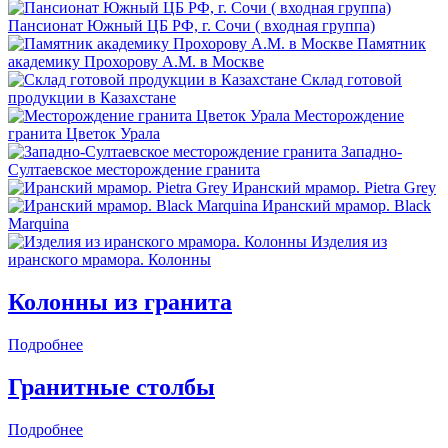
Пансионат Южный ЦБ РФ, г. Сочи ( входная группа)
Памятник
академику Прохорову А.М. в Москве
Склад готовой
продукции в Казахстане
Месторождение
гранита Цветок Урала
Западно-
Султаевское месторождение гранита
Иранский мрамор. Pietra Grey
Иранский мрамор. Black
Marquina
Изделия из
иранского мрамора. Колонны
Колонны из гранита
Подробнее
Гранитные столбы
Подробнее