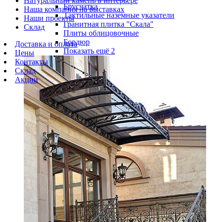
Натуральный камень в интерьере
Брусчатка
Наша компания на выставках
Тактильные наземные указатели
Наши проекты
Гранитная плитка "Скала"
Склад
Плиты облицовочные
Бордюр
Доставка и оплата
Показать ещё 2
Цены
Контакты
Склад
Акции