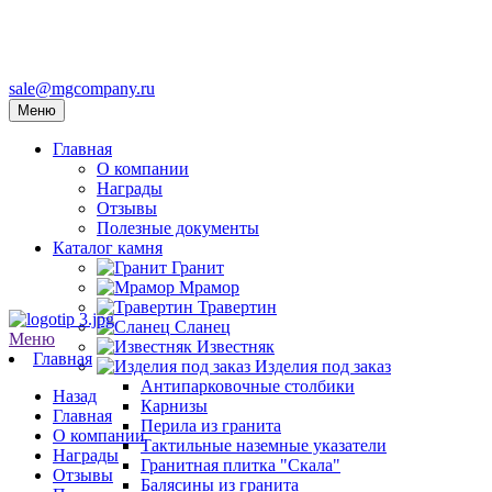
sale@mgcompany.ru
Меню
Главная
О компании
Награды
Отзывы
Полезные документы
Каталог камня
Гранит
Мрамор
Травертин
Сланец
Меню
Известняк
Главная
Изделия под заказ
Антипарковочные столбики
Назад
Карнизы
Главная
Перила из гранита
О компании
Тактильные наземные указатели
Награды
Гранитная плитка "Скала"
Отзывы
Балясины из гранита