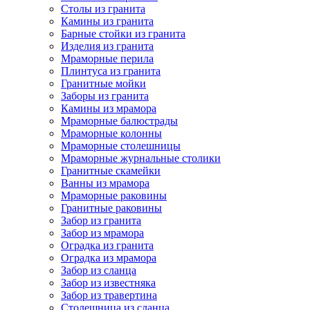
Столы из гранита
Камины из гранита
Барные стойки из гранита
Изделия из гранита
Мраморные перила
Плинтуса из гранита
Гранитные мойки
Заборы из гранита
Камины из мрамора
Мраморные балюстрады
Мраморные колонны
Мраморные столешницы
Мраморные журнальные столики
Гранитные скамейки
Ванны из мрамора
Мраморные раковины
Гранитные раковины
Забор из гранита
Забор из мрамора
Оградка из гранита
Оградка из мрамора
Забор из сланца
Забор из известняка
Забор из травертина
Столешница из сланца