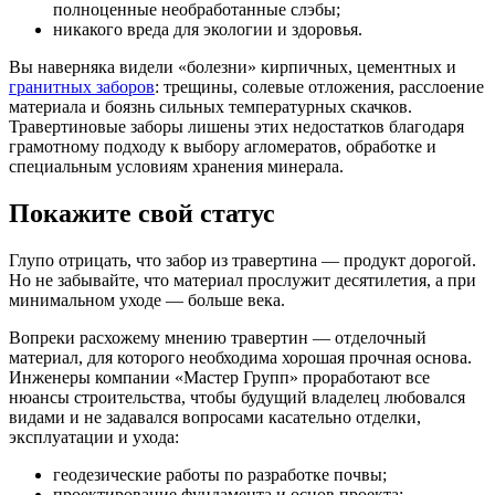
полноценные необработанные слэбы;
никакого вреда для экологии и здоровья.
Вы наверняка видели «болезни» кирпичных, цементных и
гранитных заборов
: трещины, солевые отложения, расслоение
материала и боязнь сильных температурных скачков.
Травертиновые заборы лишены этих недостатков благодаря
грамотному подходу к выбору агломератов, обработке и
специальным условиям хранения минерала.
Покажите свой статус
Глупо отрицать, что забор из травертина — продукт дорогой.
Но не забывайте, что материал прослужит десятилетия, а при
минимальном уходе — больше века.
Вопреки расхожему мнению травертин — отделочный
материал, для которого необходима хорошая прочная основа.
Инженеры компании «Мастер Групп» проработают все
нюансы строительства, чтобы будущий владелец любовался
видами и не задавался вопросами касательно отделки,
эксплуатации и ухода:
геодезические работы по разработке почвы;
проектирование фундамента и основ проекта;