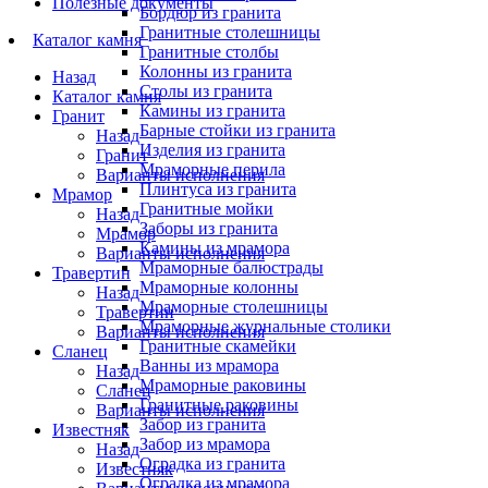
Полезные документы
Бордюр из гранита
Гранитные столешницы
Каталог камня
Гранитные столбы
Колонны из гранита
Назад
Столы из гранита
Каталог камня
Камины из гранита
Гранит
Барные стойки из гранита
Назад
Изделия из гранита
Гранит
Мраморные перила
Варианты исполнения
Плинтуса из гранита
Мрамор
Гранитные мойки
Назад
Заборы из гранита
Мрамор
Камины из мрамора
Варианты исполнения
Мраморные балюстрады
Травертин
Мраморные колонны
Назад
Мраморные столешницы
Травертин
Мраморные журнальные столики
Варианты исполнения
Гранитные скамейки
Сланец
Ванны из мрамора
Назад
Мраморные раковины
Сланец
Гранитные раковины
Варианты исполнения
Забор из гранита
Известняк
Забор из мрамора
Назад
Оградка из гранита
Известняк
Оградка из мрамора