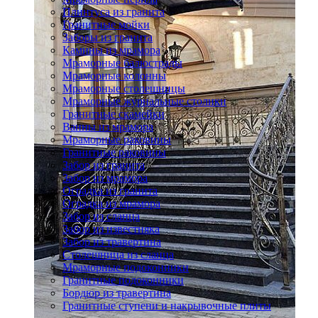
Плинтуса из гранита
Гранитные мойки
Заборы из гранита
Камины из мрамора
Мраморные балюстрады
Мраморные колонны
Мраморные столешницы
Мраморные журнальные столики
Гранитные скамейки
Ванны из мрамора
Мраморные раковины
Гранитные раковины
Забор из гранита
Забор из мрамора
Оградка из гранита
Оградка из мрамора
Забор из сланца
Забор из известняка
Забор из травертина
Столешница из сланца
Мраморные подоконники
Гранитные подоконники
Бордюр из травертина
Гранитные ступени и накрывочные плиты