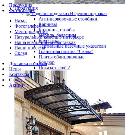
Продукция
Продукция
Фотогалерея
Изделия под заказ
Антипарковочные столбики
Назад
Карнизы
Фотогалерея
Колонны, столбы
Месторождения
Перила, балясины
Натуральный камень в интерьере
Брусчатка
Наша компания на выставках
Тактильные наземные указатели
Наши проекты
Гранитная плитка "Скала"
Склад
Плиты облицовочные
Бордюр
Доставка и оплата
Показать ещё 2
Цены
Контакты
Склад
Акции