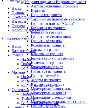
Главная
Изделия под заказ
Антипарковочные столбики
Назад
Карнизы
Главная
Перила из гранита
О компании
Тактильные наземные указатели
Награды
Гранитная плитка "Скала"
Отзывы
Балясины из гранита
Полезные документы
Бордюр из гранита
Гранитные столешницы
Каталог камня
Гранитные столбы
Колонны из гранита
Назад
Столы из гранита
Каталог камня
Камины из гранита
Гранит
Барные стойки из гранита
Назад
Изделия из гранита
Гранит
Мраморные перила
Варианты исполнения
Плинтуса из гранита
Мрамор
Гранитные мойки
Назад
Заборы из гранита
Мрамор
Камины из мрамора
Варианты исполнения
Мраморные балюстрады
Травертин
Мраморные колонны
Назад
Мраморные столешницы
Травертин
Мраморные журнальные столики
Варианты исполнения
Гранитные скамейки
Сланец