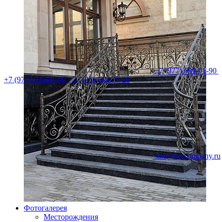
+7 (977) 699-01-90
+7 (977) 699-01-90
+7 (495) 644-77-28
sale@mgcompany.ru
Фотогалерея
Месторождения