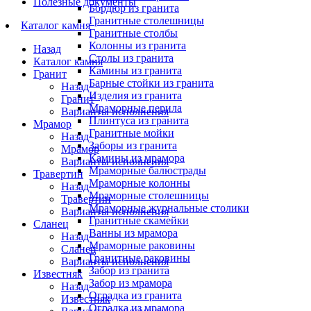
Полезные документы
Бордюр из гранита
Гранитные столешницы
Каталог камня
Гранитные столбы
Колонны из гранита
Назад
Столы из гранита
Каталог камня
Камины из гранита
Гранит
Барные стойки из гранита
Назад
Изделия из гранита
Гранит
Мраморные перила
Варианты исполнения
Плинтуса из гранита
Мрамор
Гранитные мойки
Назад
Заборы из гранита
Мрамор
Камины из мрамора
Варианты исполнения
Мраморные балюстрады
Травертин
Мраморные колонны
Назад
Мраморные столешницы
Травертин
Мраморные журнальные столики
Варианты исполнения
Гранитные скамейки
Сланец
Ванны из мрамора
Назад
Мраморные раковины
Сланец
Гранитные раковины
Варианты исполнения
Забор из гранита
Известняк
Забор из мрамора
Назад
Оградка из гранита
Известняк
Оградка из мрамора