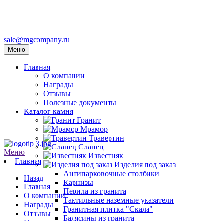
sale@mgcompany.ru
Меню
Главная
О компании
Награды
Отзывы
Полезные документы
Каталог камня
Гранит
Мрамор
Травертин
Сланец
Меню
Известняк
Главная
Изделия под заказ
Антипарковочные столбики
Назад
Карнизы
Главная
Перила из гранита
О компании
Тактильные наземные указатели
Награды
Гранитная плитка "Скала"
Отзывы
Балясины из гранита