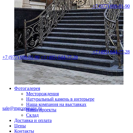
+7 (977) 699-01-90
+7 (495) 644-77-28
+7 (977) 699-01-90
+7 (495) 644-77-28
Фотогалерея
Месторождения
Натуральный камень в интерьере
Наша компания на выставках
sale@mgcompany.ru
Наши проекты
Склад
Доставка и оплата
Цены
Контакты