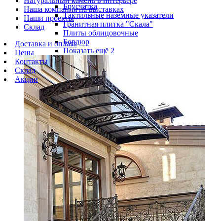
Натуральный камень в интерьере
Брусчатка
Наша компания на выставках
Тактильные наземные указатели
Наши проекты
Гранитная плитка "Скала"
Склад
Плиты облицовочные
Бордюр
Доставка и оплата
Показать ещё 2
Цены
Контакты
Склад
Акции