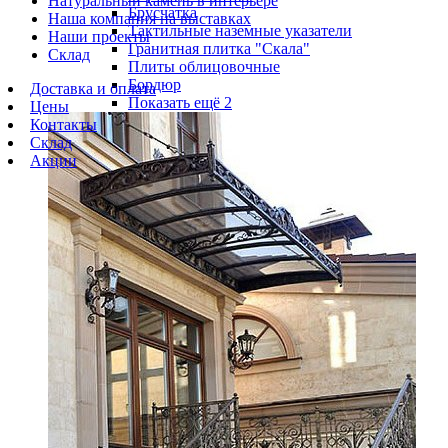
Натуральный камень в интерьере
Брусчатка
Наша компания на выставках
Тактильные наземные указатели
Наши проекты
Гранитная плитка "Скала"
Склад
Плиты облицовочные
Бордюр
Доставка и оплата
Показать ещё 2
Цены
Контакты
Склад
Акции