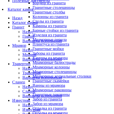
Полезные документы
Бордюр из гранита
Гранитные столешницы
Каталог камня
Гранитные столбы
Колонны из гранита
Назад
Столы из гранита
Каталог камня
Камины из гранита
Гранит
Барные стойки из гранита
Назад
Изделия из гранита
Гранит
Мраморные перила
Варианты исполнения
Плинтуса из гранита
Мрамор
Гранитные мойки
Назад
Заборы из гранита
Мрамор
Камины из мрамора
Варианты исполнения
Мраморные балюстрады
Травертин
Мраморные колонны
Назад
Мраморные столешницы
Травертин
Мраморные журнальные столики
Варианты исполнения
Гранитные скамейки
Сланец
Ванны из мрамора
Назад
Мраморные раковины
Сланец
Гранитные раковины
Варианты исполнения
Забор из гранита
Известняк
Забор из мрамора
Назад
Оградка из гранита
Известняк
Оградка из мрамора