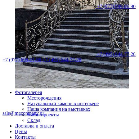
+7 (977) 699-01-90
+7 (495) 644-77-28
+7 (977) 699-01-90
+7 (495) 644-77-28
Фотогалерея
Месторождения
Натуральный камень в интерьере
Наша компания на выставках
sale@mgcompany.ru
Наши проекты
Склад
Доставка и оплата
Цены
Контакты