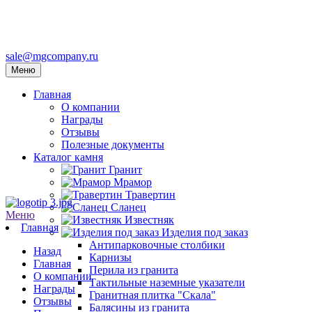
sale@mgcompany.ru
Меню
Главная
О компании
Награды
Отзывы
Полезные документы
Каталог камня
Гранит
Мрамор
Травертин
Сланец
Меню
Известняк
Главная
Изделия под заказ
Антипарковочные столбики
Назад
Карнизы
Главная
Перила из гранита
О компании
Тактильные наземные указатели
Награды
Гранитная плитка "Скала"
Отзывы
Балясины из гранита