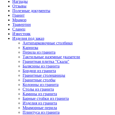
Награды
Отзывы
Полезные документы
Гранит
Мрамор
Травертин
Сланец
Известняк
Изделия под заказ
Антипарковочные столбики
Карнизы
Перила из гранита
Тактильные наземные указатели
Гранитная плитка "Скала"
Балясины из гранита
Бордюр из гранита
Гранитные столешницы
Гранитные столбы
Колонны из гранита
Столы из гранита
Камины из гранита
Барные стойки из гранита
Изделия из гранита
Мраморные перила
Плинтуса из гранита