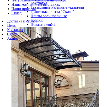
Натуральный камень в интерьере
Брусчатка
Наша компания на выставках
Тактильные наземные указатели
Наши проекты
Гранитная плитка "Скала"
Склад
Плиты облицовочные
Бордюр
Доставка и оплата
Показать ещё 2
Цены
Контакты
Склад
Акции