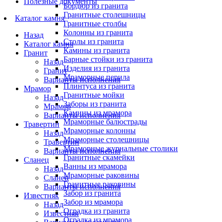
Полезные документы
Бордюр из гранита
Гранитные столешницы
Каталог камня
Гранитные столбы
Колонны из гранита
Назад
Столы из гранита
Каталог камня
Камины из гранита
Гранит
Барные стойки из гранита
Назад
Изделия из гранита
Гранит
Мраморные перила
Варианты исполнения
Плинтуса из гранита
Мрамор
Гранитные мойки
Назад
Заборы из гранита
Мрамор
Камины из мрамора
Варианты исполнения
Мраморные балюстрады
Травертин
Мраморные колонны
Назад
Мраморные столешницы
Травертин
Мраморные журнальные столики
Варианты исполнения
Гранитные скамейки
Сланец
Ванны из мрамора
Назад
Мраморные раковины
Сланец
Гранитные раковины
Варианты исполнения
Забор из гранита
Известняк
Забор из мрамора
Назад
Оградка из гранита
Известняк
Оградка из мрамора