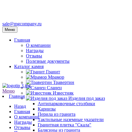
sale@mgcompany.ru
Меню
Главная
О компании
Награды
Отзывы
Полезные документы
Каталог камня
Гранит
Мрамор
Травертин
Сланец
Меню
Известняк
Главная
Изделия под заказ
Антипарковочные столбики
Назад
Карнизы
Главная
Перила из гранита
О компании
Тактильные наземные указатели
Награды
Гранитная плитка "Скала"
Отзывы
Балясины из гранита