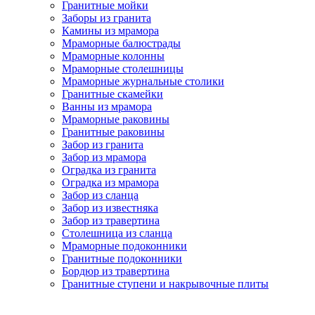
Гранитные мойки
Заборы из гранита
Камины из мрамора
Мраморные балюстрады
Мраморные колонны
Мраморные столешницы
Мраморные журнальные столики
Гранитные скамейки
Ванны из мрамора
Мраморные раковины
Гранитные раковины
Забор из гранита
Забор из мрамора
Оградка из гранита
Оградка из мрамора
Забор из сланца
Забор из известняка
Забор из травертина
Столешница из сланца
Мраморные подоконники
Гранитные подоконники
Бордюр из травертина
Гранитные ступени и накрывочные плиты