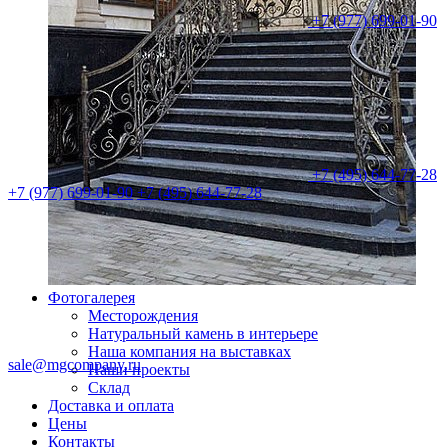
+7 (977) 699-01-90
+7 (495) 644-77-28
+7 (977) 699-01-90
+7 (495) 644-77-28
Фотогалерея
Месторождения
Натуральный камень в интерьере
Наша компания на выставках
sale@mgcompany.ru
Наши проекты
Склад
Доставка и оплата
Цены
Контакты