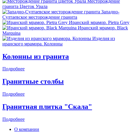
Месторождение
гранита Цветок Урала
Западно-
Султаевское месторождение гранита
Иранский мрамор. Pietra Grey
Иранский мрамор. Black
Marquina
Изделия из
иранского мрамора. Колонны
Колонны из гранита
Подробнее
Гранитные столбы
Подробнее
Гранитная плитка "Скала"
Подробнее
О компании