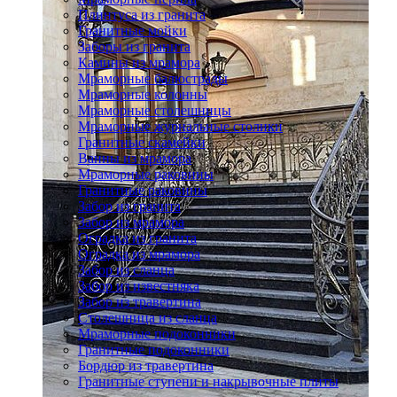
Плинтуса из гранита
Гранитные мойки
Заборы из гранита
Камины из мрамора
Мраморные балюстрады
Мраморные колонны
Мраморные столешницы
Мраморные журнальные столики
Гранитные скамейки
Ванны из мрамора
Мраморные раковины
Гранитные раковины
Забор из гранита
Забор из мрамора
Оградка из гранита
Оградка из мрамора
Забор из сланца
Забор из известняка
Забор из травертина
Столешница из сланца
Мраморные подоконники
Гранитные подоконники
Бордюр из травертина
Гранитные ступени и накрывочные плиты