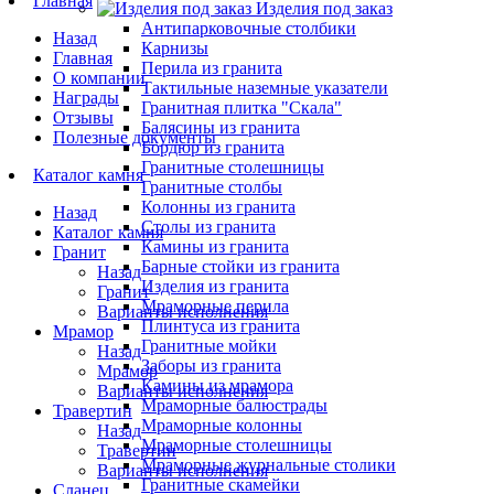
Главная
Изделия под заказ
Антипарковочные столбики
Назад
Карнизы
Главная
Перила из гранита
О компании
Тактильные наземные указатели
Награды
Гранитная плитка "Скала"
Отзывы
Балясины из гранита
Полезные документы
Бордюр из гранита
Гранитные столешницы
Каталог камня
Гранитные столбы
Колонны из гранита
Назад
Столы из гранита
Каталог камня
Камины из гранита
Гранит
Барные стойки из гранита
Назад
Изделия из гранита
Гранит
Мраморные перила
Варианты исполнения
Плинтуса из гранита
Мрамор
Гранитные мойки
Назад
Заборы из гранита
Мрамор
Камины из мрамора
Варианты исполнения
Мраморные балюстрады
Травертин
Мраморные колонны
Назад
Мраморные столешницы
Травертин
Мраморные журнальные столики
Варианты исполнения
Гранитные скамейки
Сланец