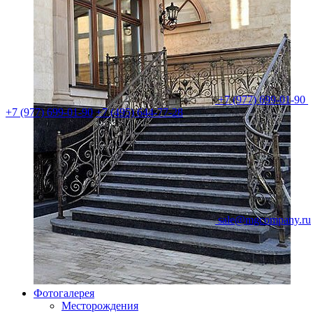
+7 (977) 699-01-90
+7 (977) 699-01-90
+7 (495) 644-77-28
sale@mgcompany.ru
Фотогалерея
Месторождения