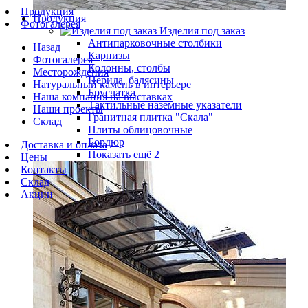
Продукция
Продукция
Фотогалерея
Изделия под заказ
Антипарковочные столбики
Назад
Карнизы
Фотогалерея
Колонны, столбы
Месторождения
Перила, балясины
Натуральный камень в интерьере
Брусчатка
Наша компания на выставках
Тактильные наземные указатели
Наши проекты
Гранитная плитка "Скала"
Склад
Плиты облицовочные
Бордюр
Доставка и оплата
Показать ещё 2
Цены
Контакты
Склад
Акции