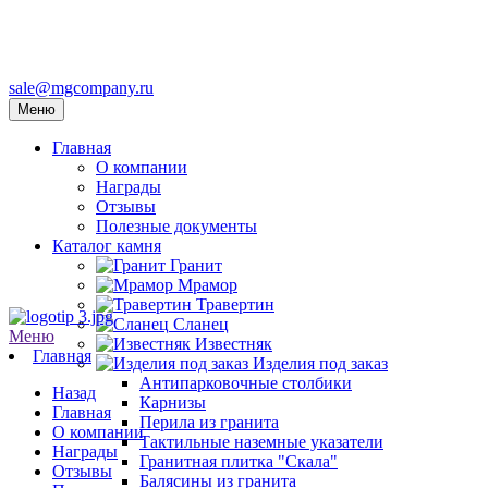
sale@mgcompany.ru
Меню
Главная
О компании
Награды
Отзывы
Полезные документы
Каталог камня
Гранит
Мрамор
Травертин
Сланец
Меню
Известняк
Главная
Изделия под заказ
Антипарковочные столбики
Назад
Карнизы
Главная
Перила из гранита
О компании
Тактильные наземные указатели
Награды
Гранитная плитка "Скала"
Отзывы
Балясины из гранита