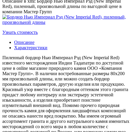
Описание в xml: Бордюр Нью Империал Рэд (New Imperial
Red), пиленный, произвольной длины по выгодной цене в
компании Мастер Групп
Узнать стоимость
Описание
Характеристики
Пиленный бордюр Нью Империал Рэд (New Imperial Red)
известного месторождения Индии Тадапатри по доступной
цене в online магазине природного камня ООО «Компания
Мастер Групп». В наличии востребованные размеры 80х200
мм произвольной длины, или можно создать бордюр
произвольных параметров, другую изделия или продукцию.
Красивый узор вместе с благородным оттенком этого гранита
придаст любому интерьеру или экстерьеру эстетичной
изысканности, а изделия приобретают поистине
изумительный внешний вид. Помимо прочего природная
прочность камня для оформления ландшафтных композиций
не опасаясь нанести вред покрытию. Мы имеем огромный
ассортимент гранита и другого натурального камня именитых
месторождений со всего мира в любом количестве с
оперативной доставкой по России, или возможен самовывоз