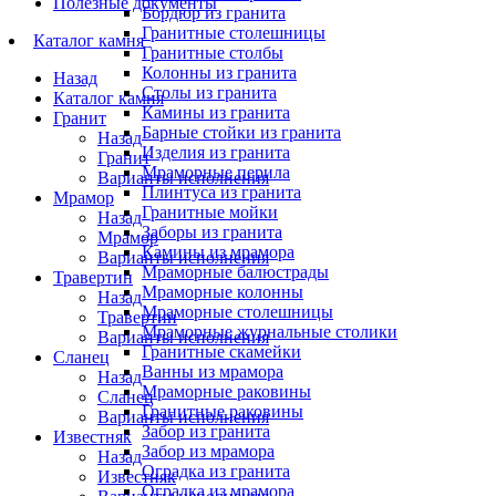
Полезные документы
Бордюр из гранита
Гранитные столешницы
Каталог камня
Гранитные столбы
Колонны из гранита
Назад
Столы из гранита
Каталог камня
Камины из гранита
Гранит
Барные стойки из гранита
Назад
Изделия из гранита
Гранит
Мраморные перила
Варианты исполнения
Плинтуса из гранита
Мрамор
Гранитные мойки
Назад
Заборы из гранита
Мрамор
Камины из мрамора
Варианты исполнения
Мраморные балюстрады
Травертин
Мраморные колонны
Назад
Мраморные столешницы
Травертин
Мраморные журнальные столики
Варианты исполнения
Гранитные скамейки
Сланец
Ванны из мрамора
Назад
Мраморные раковины
Сланец
Гранитные раковины
Варианты исполнения
Забор из гранита
Известняк
Забор из мрамора
Назад
Оградка из гранита
Известняк
Оградка из мрамора