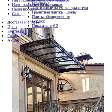
Натуральный камень в интерьере
Брусчатка
Наша компания на выставках
Тактильные наземные указатели
Наши проекты
Гранитная плитка "Скала"
Склад
Плиты облицовочные
Бордюр
Доставка и оплата
Показать ещё 2
Цены
Контакты
Склад
Акции