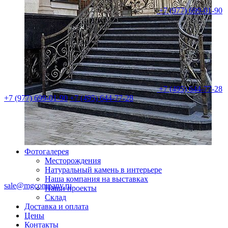
+7 (977) 699-01-90
+7 (495) 644-77-28
+7 (977) 699-01-90
+7 (495) 644-77-28
Фотогалерея
Месторождения
Натуральный камень в интерьере
Наша компания на выставках
sale@mgcompany.ru
Наши проекты
Склад
Доставка и оплата
Цены
Контакты