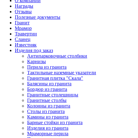
О компании
Награды
Отзывы
Полезные документы
Гранит
Мрамор
Травертин
Сланец
Известняк
Изделия под заказ
Антипарковочные столбики
Карнизы
Перила из гранита
Тактильные наземные указатели
Гранитная плитка "Скала"
Балясины из гранита
Бордюр из гранита
Гранитные столешницы
Гранитные столбы
Колонны из гранита
Столы из гранита
Камины из гранита
Барные стойки из гранита
Изделия из гранита
Мраморные перила