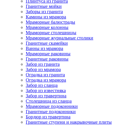
Плинтуса из гранита
Гранитные мойки
Заборы из гранита
Камины из мрамора
Мраморные балюстрады
Мраморные колонны
Мраморные столешницы
Мраморные журнальные столики
Гранитные скамейки
Ванны из мрамора
Мраморные раковины
Гранитные раковины
Забор из гранита
Забор из мрамора
Оградка из гранита
Оградка из мрамора
Забор из сланца
Забор из известняка
Забор из травертина
Столешница из сланца
Мраморные подоконники
Гранитные подоконники
Бордюр из травертина
Гранитные ступени и накрывочные плиты