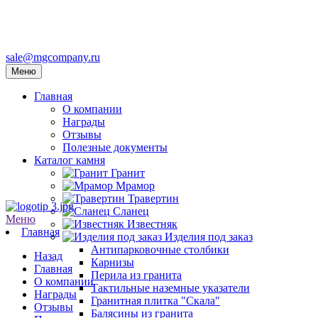
sale@mgcompany.ru
Меню
Главная
О компании
Награды
Отзывы
Полезные документы
Каталог камня
Гранит
Мрамор
Травертин
Сланец
Меню
Известняк
Главная
Изделия под заказ
Антипарковочные столбики
Назад
Карнизы
Главная
Перила из гранита
О компании
Тактильные наземные указатели
Награды
Гранитная плитка "Скала"
Отзывы
Балясины из гранита