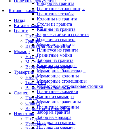
Полезные документы
Бордюр из гранита
Гранитные столешницы
Каталог камня
Гранитные столбы
Колонны из гранита
Назад
Столы из гранита
Каталог камня
Камины из гранита
Гранит
Барные стойки из гранита
Назад
Изделия из гранита
Гранит
Мраморные перила
Варианты исполнения
Плинтуса из гранита
Мрамор
Гранитные мойки
Назад
Заборы из гранита
Мрамор
Камины из мрамора
Варианты исполнения
Мраморные балюстрады
Травертин
Мраморные колонны
Назад
Мраморные столешницы
Травертин
Мраморные журнальные столики
Варианты исполнения
Гранитные скамейки
Сланец
Ванны из мрамора
Назад
Мраморные раковины
Сланец
Гранитные раковины
Варианты исполнения
Забор из гранита
Известняк
Забор из мрамора
Назад
Оградка из гранита
Известняк
Оградка из мрамора