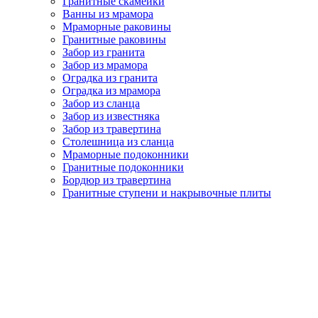
Гранитные скамейки
Ванны из мрамора
Мраморные раковины
Гранитные раковины
Забор из гранита
Забор из мрамора
Оградка из гранита
Оградка из мрамора
Забор из сланца
Забор из известняка
Забор из травертина
Столешница из сланца
Мраморные подоконники
Гранитные подоконники
Бордюр из травертина
Гранитные ступени и накрывочные плиты