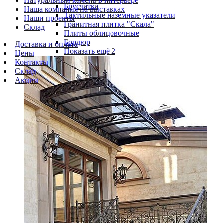
Натуральный камень в интерьере
Брусчатка
Наша компания на выставках
Тактильные наземные указатели
Наши проекты
Гранитная плитка "Скала"
Склад
Плиты облицовочные
Бордюр
Доставка и оплата
Показать ещё 2
Цены
Контакты
Склад
Акции