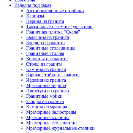
Изделия под заказ
Антипарковочные столбики
Карнизы
Перила из гранита
Тактильные наземные указатели
Гранитная плитка "Скала"
Балясины из гранита
Бордюр из гранита
Гранитные столешницы
Гранитные столбы
Колонны из гранита
Столы из гранита
Камины из гранита
Барные стойки из гранита
Изделия из гранита
Мраморные перила
Плинтуса из гранита
Гранитные мойки
Заборы из гранита
Камины из мрамора
Мраморные балюстрады
Мраморные колонны
Мраморные столешницы
Мраморные журнальные столики