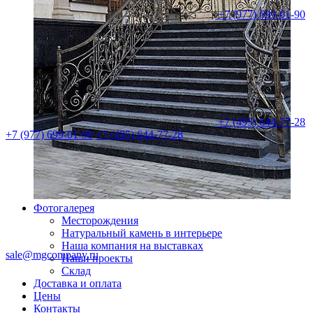
+7 (977) 699-01-90
+7 (495) 644-77-28
+7 (977) 699-01-90
+7 (495) 644-77-28
Фотогалерея
Месторождения
Натуральный камень в интерьере
Наша компания на выставках
sale@mgcompany.ru
Наши проекты
Склад
Доставка и оплата
Цены
Контакты