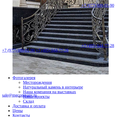
+7 (977) 699-01-90
+7 (495) 644-77-28
+7 (977) 699-01-90
+7 (495) 644-77-28
Фотогалерея
Месторождения
Натуральный камень в интерьере
Наша компания на выставках
sale@mgcompany.ru
Наши проекты
Склад
Доставка и оплата
Цены
Контакты