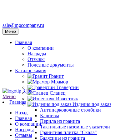
sale@mgcompany.ru
Меню
Главная
О компании
Награды
Отзывы
Полезные документы
Каталог камня
Гранит
Мрамор
Травертин
Сланец
Меню
Известняк
Главная
Изделия под заказ
Антипарковочные столбики
Назад
Карнизы
Главная
Перила из гранита
О компании
Тактильные наземные указатели
Награды
Гранитная плитка "Скала"
Отзывы
Балясины из гранита