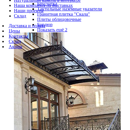
Натуральный камень в интерьере
Брусчатка
Наша компания на выставках
Тактильные наземные указатели
Наши проекты
Гранитная плитка "Скала"
Склад
Плиты облицовочные
Бордюр
Доставка и оплата
Показать ещё 2
Цены
Контакты
Склад
Акции