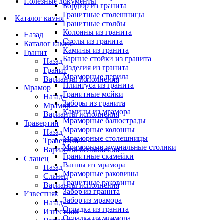
Полезные документы
Бордюр из гранита
Гранитные столешницы
Каталог камня
Гранитные столбы
Колонны из гранита
Назад
Столы из гранита
Каталог камня
Камины из гранита
Гранит
Барные стойки из гранита
Назад
Изделия из гранита
Гранит
Мраморные перила
Варианты исполнения
Плинтуса из гранита
Мрамор
Гранитные мойки
Назад
Заборы из гранита
Мрамор
Камины из мрамора
Варианты исполнения
Мраморные балюстрады
Травертин
Мраморные колонны
Назад
Мраморные столешницы
Травертин
Мраморные журнальные столики
Варианты исполнения
Гранитные скамейки
Сланец
Ванны из мрамора
Назад
Мраморные раковины
Сланец
Гранитные раковины
Варианты исполнения
Забор из гранита
Известняк
Забор из мрамора
Назад
Оградка из гранита
Известняк
Оградка из мрамора