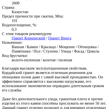
2600
Страна:
Казахстан
Предел прочности при сжатии, Мпа:
101
Водопоглощение, %:
0,3
С этим товаром рекомендуем:
Гранит Корнинский
/
Гранит Винга
Назначение:
Ванная / Камин / Крыльцо / Мощение / Облицовка /
Памятники / Пол / Ступени / Улица / Фасад / Цоколь
Вид брусчатки:
колото-пиленная / колотая / пиленая
Благодаря высоким эксплуатационным свойствам,
Кордайский гранит является отличным решением для
облицовки полов даже с самой высокой проходимостью. Он
эффективно справляется с высокими нагрузками, его
использование экономически оправдано длительным сроком
его службы.
Даже без дополнительного ухода, гранитная плита и прочие
изделия из этого камня способны прослужить не менее 50 лет.
Данный гранит отлично подходит и для внешних отделочных