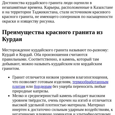
Достоинства курдайского гранита люди оценили в
незапамятные времена. Карьеры, расположенные в Казахстане
и на территории Таджикистана, стали источником красивого
красного гранита, не имеющего соперников по насыщенности
окраски и изяществу рисунка.
Преимущества красного гранита из
Курдая
Месторождение курдайского гранита называют по-разному:
Курдай и Кордай. Оба произношения считаются
правильными. Соответственно, и камень, который там
добывают, можно называть курдайским или кордайским
гранитом.
Гранит отличается низким уровнем влагопоглощения,
что позволяет готовым изделиям,
термообработанным
плитам
или
бордюрам
без ущерба переносить любые
природные капризы.
Мелко и среднезернистый камень обладает высоким
уровнем твёрдости, очень прочен на изгиб и отличается
высокой удельной плотностью материала. Материал
инертен к достаточно сильным ударным воздействиям, к
негативному влиянию химикатов и ультрафиолетовому