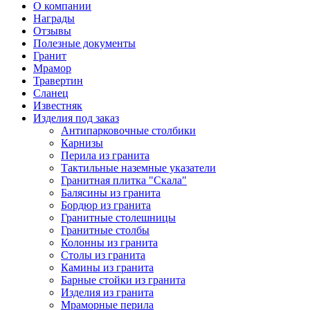
О компании
Награды
Отзывы
Полезные документы
Гранит
Мрамор
Травертин
Сланец
Известняк
Изделия под заказ
Антипарковочные столбики
Карнизы
Перила из гранита
Тактильные наземные указатели
Гранитная плитка "Скала"
Балясины из гранита
Бордюр из гранита
Гранитные столешницы
Гранитные столбы
Колонны из гранита
Столы из гранита
Камины из гранита
Барные стойки из гранита
Изделия из гранита
Мраморные перила