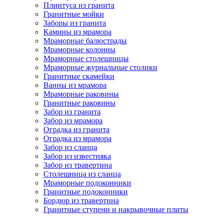
Плинтуса из гранита
Гранитные мойки
Заборы из гранита
Камины из мрамора
Мраморные балюстрады
Мраморные колонны
Мраморные столешницы
Мраморные журнальные столики
Гранитные скамейки
Ванны из мрамора
Мраморные раковины
Гранитные раковины
Забор из гранита
Забор из мрамора
Оградка из гранита
Оградка из мрамора
Забор из сланца
Забор из известняка
Забор из травертина
Столешница из сланца
Мраморные подоконники
Гранитные подоконники
Бордюр из травертина
Гранитные ступени и накрывочные плиты