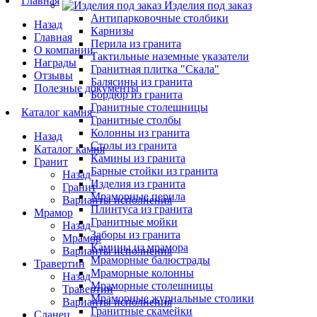
Главная
Изделия под заказ
Антипарковочные столбики
Назад
Карнизы
Главная
Перила из гранита
О компании
Тактильные наземные указатели
Награды
Гранитная плитка "Скала"
Отзывы
Балясины из гранита
Полезные документы
Бордюр из гранита
Гранитные столешницы
Каталог камня
Гранитные столбы
Колонны из гранита
Назад
Столы из гранита
Каталог камня
Камины из гранита
Гранит
Барные стойки из гранита
Назад
Изделия из гранита
Гранит
Мраморные перила
Варианты исполнения
Плинтуса из гранита
Мрамор
Гранитные мойки
Назад
Заборы из гранита
Мрамор
Камины из мрамора
Варианты исполнения
Мраморные балюстрады
Травертин
Мраморные колонны
Назад
Мраморные столешницы
Травертин
Мраморные журнальные столики
Варианты исполнения
Гранитные скамейки
Сланец