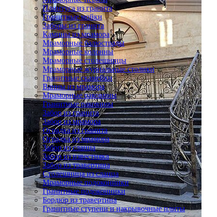
Плинтуса из гранита
Гранитные мойки
Заборы из гранита
Камины из мрамора
Мраморные балюстрады
Мраморные колонны
Мраморные столешницы
Мраморные журнальные столики
Гранитные скамейки
Ванны из мрамора
Мраморные раковины
Гранитные раковины
Забор из гранита
Забор из мрамора
Оградка из гранита
Оградка из мрамора
Забор из сланца
Забор из известняка
Забор из травертина
Столешница из сланца
Мраморные подоконники
Гранитные подоконники
Бордюр из травертина
Гранитные ступени и накрывочные плиты