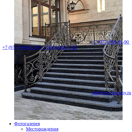
+7 (977) 699-01-90
+7 (977) 699-01-90
+7 (495) 644-77-28
sale@mgcompany.ru
Фотогалерея
Месторождения