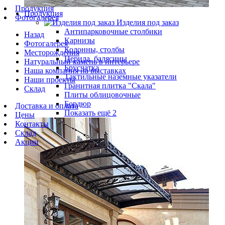
Продукция
Продукция
Фотогалерея
Изделия под заказ
Антипарковочные столбики
Назад
Карнизы
Фотогалерея
Колонны, столбы
Месторождения
Перила, балясины
Натуральный камень в интерьере
Брусчатка
Наша компания на выставках
Тактильные наземные указатели
Наши проекты
Гранитная плитка "Скала"
Склад
Плиты облицовочные
Бордюр
Доставка и оплата
Показать ещё 2
Цены
Контакты
Склад
Акции