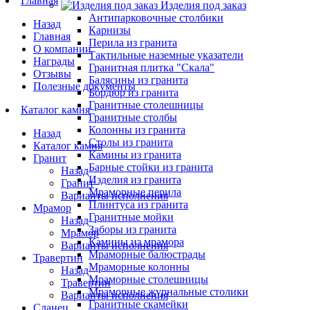
Главная
Изделия под заказ
Антипарковочные столбики
Назад
Карнизы
Главная
Перила из гранита
О компании
Тактильные наземные указатели
Награды
Гранитная плитка "Скала"
Отзывы
Балясины из гранита
Полезные документы
Бордюр из гранита
Гранитные столешницы
Каталог камня
Гранитные столбы
Колонны из гранита
Назад
Столы из гранита
Каталог камня
Камины из гранита
Гранит
Барные стойки из гранита
Назад
Изделия из гранита
Гранит
Мраморные перила
Варианты исполнения
Плинтуса из гранита
Мрамор
Гранитные мойки
Назад
Заборы из гранита
Мрамор
Камины из мрамора
Варианты исполнения
Мраморные балюстрады
Травертин
Мраморные колонны
Назад
Мраморные столешницы
Травертин
Мраморные журнальные столики
Варианты исполнения
Гранитные скамейки
Сланец