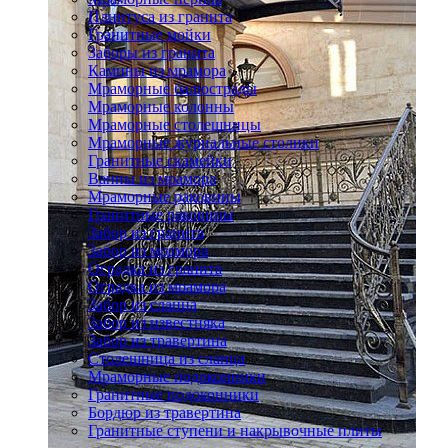
Плинтуса из гранита
Гранитные мойки
Заборы из гранита
Камины из мрамора
Мраморные балюстрады
Мраморные колонны
Мраморные столешницы
Мраморные журнальные столики
Гранитные скамейки
Ванны из мрамора
Мраморные раковины
Гранитные раковины
Забор из гранита
Забор из мрамора
Оградка из гранита
Оградка из мрамора
Забор из сланца
Забор из известняка
Забор из травертина
Столешница из сланца
Мраморные подоконники
Гранитные подоконники
Бордюр из травертина
Гранитные ступени и накрывочные плиты