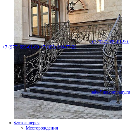
+7 (977) 699-01-90
+7 (977) 699-01-90
+7 (495) 644-77-28
sale@mgcompany.ru
Фотогалерея
Месторождения