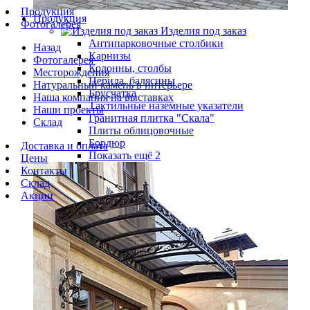
Продукция
Продукция
Фотогалерея
Изделия под заказ
Антипарковочные столбики
Назад
Карнизы
Фотогалерея
Колонны, столбы
Месторождения
Перила, балясины
Натуральный камень в интерьере
Брусчатка
Наша компания на выставках
Тактильные наземные указатели
Наши проекты
Гранитная плитка "Скала"
Склад
Плиты облицовочные
Бордюр
Доставка и оплата
Показать ещё 2
Цены
Контакты
Склад
Акции