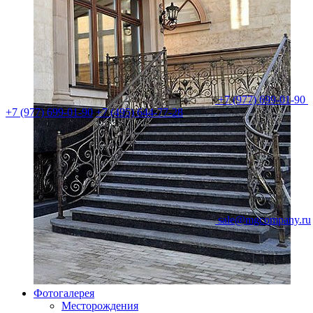
+7 (977) 699-01-90
+7 (977) 699-01-90
+7 (495) 644-77-28
sale@mgcompany.ru
Фотогалерея
Месторождения