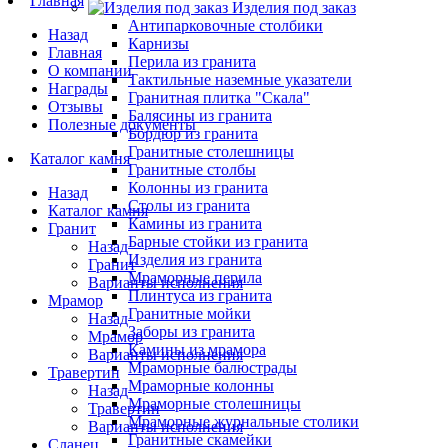
Главная
Изделия под заказ
Антипарковочные столбики
Назад
Карнизы
Главная
Перила из гранита
О компании
Тактильные наземные указатели
Награды
Гранитная плитка "Скала"
Отзывы
Балясины из гранита
Полезные документы
Бордюр из гранита
Гранитные столешницы
Каталог камня
Гранитные столбы
Колонны из гранита
Назад
Столы из гранита
Каталог камня
Камины из гранита
Гранит
Барные стойки из гранита
Назад
Изделия из гранита
Гранит
Мраморные перила
Варианты исполнения
Плинтуса из гранита
Мрамор
Гранитные мойки
Назад
Заборы из гранита
Мрамор
Камины из мрамора
Варианты исполнения
Мраморные балюстрады
Травертин
Мраморные колонны
Назад
Мраморные столешницы
Травертин
Мраморные журнальные столики
Варианты исполнения
Гранитные скамейки
Сланец