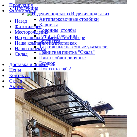
Продукция
Продукция
Фотогалерея
Изделия под заказ
Антипарковочные столбики
Назад
Карнизы
Фотогалерея
Колонны, столбы
Месторождения
Перила, балясины
Натуральный камень в интерьере
Брусчатка
Наша компания на выставках
Тактильные наземные указатели
Наши проекты
Гранитная плитка "Скала"
Склад
Плиты облицовочные
Бордюр
Доставка и оплата
Показать ещё 2
Цены
Контакты
Склад
Акции