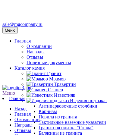
sale@mgcompany.ru
Меню
Главная
О компании
Награды
Отзывы
Полезные документы
Каталог камня
Гранит
Мрамор
Травертин
Сланец
Меню
Известняк
Главная
Изделия под заказ
Антипарковочные столбики
Назад
Карнизы
Главная
Перила из гранита
О компании
Тактильные наземные указатели
Награды
Гранитная плитка "Скала"
Отзывы
Балясины из гранита