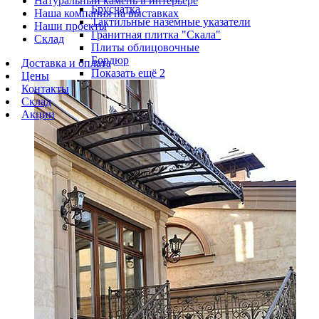
Натуральный камень в интерьере
Брусчатка
Наша компания на выставках
Тактильные наземные указатели
Наши проекты
Гранитная плитка "Скала"
Склад
Плиты облицовочные
Бордюр
Доставка и оплата
Показать ещё 2
Цены
Контакты
Склад
Акции