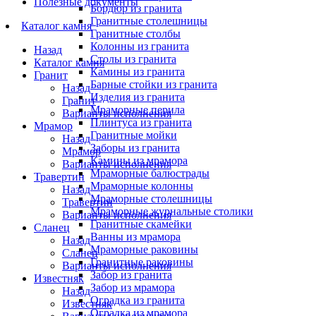
Полезные документы
Бордюр из гранита
Гранитные столешницы
Каталог камня
Гранитные столбы
Колонны из гранита
Назад
Столы из гранита
Каталог камня
Камины из гранита
Гранит
Барные стойки из гранита
Назад
Изделия из гранита
Гранит
Мраморные перила
Варианты исполнения
Плинтуса из гранита
Мрамор
Гранитные мойки
Назад
Заборы из гранита
Мрамор
Камины из мрамора
Варианты исполнения
Мраморные балюстрады
Травертин
Мраморные колонны
Назад
Мраморные столешницы
Травертин
Мраморные журнальные столики
Варианты исполнения
Гранитные скамейки
Сланец
Ванны из мрамора
Назад
Мраморные раковины
Сланец
Гранитные раковины
Варианты исполнения
Забор из гранита
Известняк
Забор из мрамора
Назад
Оградка из гранита
Известняк
Оградка из мрамора