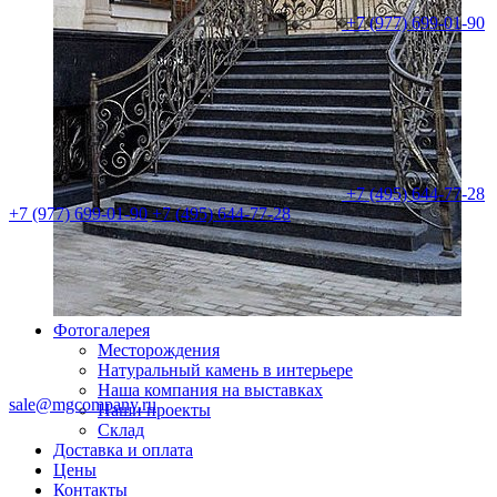
+7 (977) 699-01-90
+7 (495) 644-77-28
+7 (977) 699-01-90
+7 (495) 644-77-28
Фотогалерея
Месторождения
Натуральный камень в интерьере
Наша компания на выставках
sale@mgcompany.ru
Наши проекты
Склад
Доставка и оплата
Цены
Контакты