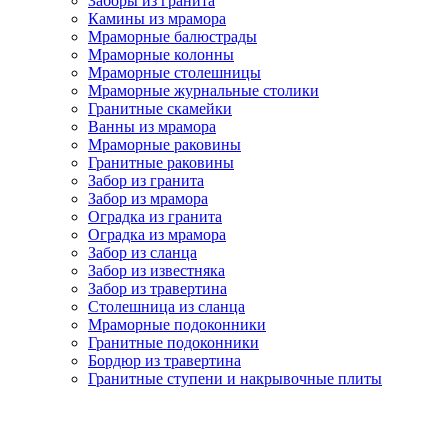
Заборы из гранита
Камины из мрамора
Мраморные балюстрады
Мраморные колонны
Мраморные столешницы
Мраморные журнальные столики
Гранитные скамейки
Ванны из мрамора
Мраморные раковины
Гранитные раковины
Забор из гранита
Забор из мрамора
Оградка из гранита
Оградка из мрамора
Забор из сланца
Забор из известняка
Забор из травертина
Столешница из сланца
Мраморные подоконники
Гранитные подоконники
Бордюр из травертина
Гранитные ступени и накрывочные плиты