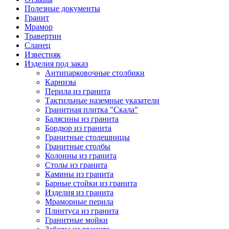
Полезные документы
Гранит
Мрамор
Травертин
Сланец
Известняк
Изделия под заказ
Антипарковочные столбики
Карнизы
Перила из гранита
Тактильные наземные указатели
Гранитная плитка "Скала"
Балясины из гранита
Бордюр из гранита
Гранитные столешницы
Гранитные столбы
Колонны из гранита
Столы из гранита
Камины из гранита
Барные стойки из гранита
Изделия из гранита
Мраморные перила
Плинтуса из гранита
Гранитные мойки