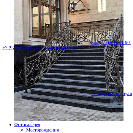
+7 (977) 699-01-90
+7 (977) 699-01-90
+7 (495) 644-77-28
sale@mgcompany.ru
Фотогалерея
Месторождения