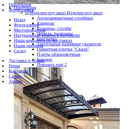
Продукция
Продукция
Фотогалерея
Изделия под заказ
Антипарковочные столбики
Назад
Карнизы
Фотогалерея
Колонны, столбы
Месторождения
Перила, балясины
Натуральный камень в интерьере
Брусчатка
Наша компания на выставках
Тактильные наземные указатели
Наши проекты
Гранитная плитка "Скала"
Склад
Плиты облицовочные
Бордюр
Доставка и оплата
Показать ещё 2
Цены
Контакты
Склад
Акции