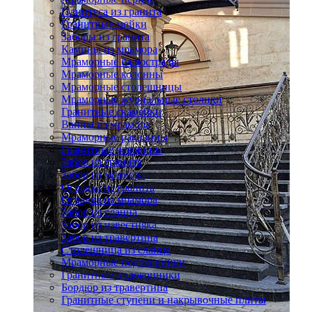
Плинтуса из гранита
Гранитные мойки
Заборы из гранита
Камины из мрамора
Мраморные балюстрады
Мраморные колонны
Мраморные столешницы
Мраморные журнальные столики
Гранитные скамейки
Ванны из мрамора
Мраморные раковины
Гранитные раковины
Забор из гранита
Забор из мрамора
Оградка из гранита
Оградка из мрамора
Забор из сланца
Забор из известняка
Забор из травертина
Столешница из сланца
Мраморные подоконники
Гранитные подоконники
Бордюр из травертина
Гранитные ступени и накрывочные плиты