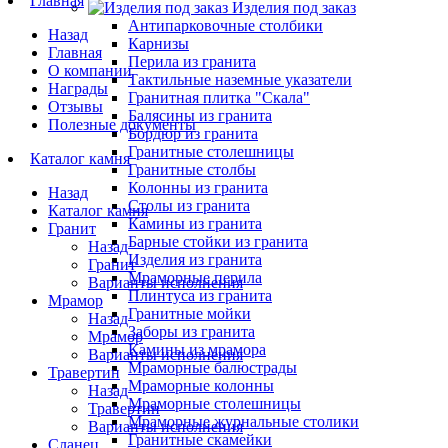
Главная
Изделия под заказ
Антипарковочные столбики
Назад
Карнизы
Главная
Перила из гранита
О компании
Тактильные наземные указатели
Награды
Гранитная плитка "Скала"
Отзывы
Балясины из гранита
Полезные документы
Бордюр из гранита
Гранитные столешницы
Каталог камня
Гранитные столбы
Колонны из гранита
Назад
Столы из гранита
Каталог камня
Камины из гранита
Гранит
Барные стойки из гранита
Назад
Изделия из гранита
Гранит
Мраморные перила
Варианты исполнения
Плинтуса из гранита
Мрамор
Гранитные мойки
Назад
Заборы из гранита
Мрамор
Камины из мрамора
Варианты исполнения
Мраморные балюстрады
Травертин
Мраморные колонны
Назад
Мраморные столешницы
Травертин
Мраморные журнальные столики
Варианты исполнения
Гранитные скамейки
Сланец