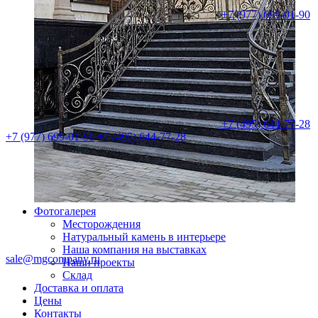
+7 (977) 699-01-90
+7 (495) 644-77-28
+7 (977) 699-01-90
+7 (495) 644-77-28
Фотогалерея
Месторождения
Натуральный камень в интерьере
Наша компания на выставках
sale@mgcompany.ru
Наши проекты
Склад
Доставка и оплата
Цены
Контакты