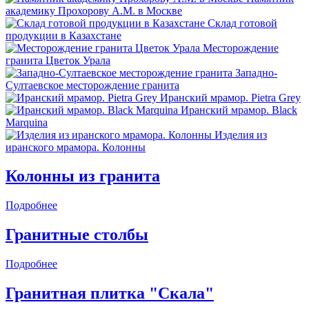
академику Прохорову А.М. в Москве
Склад готовой
продукции в Казахстане
Месторождение
гранита Цветок Урала
Западно-
Султаевское месторождение гранита
Иранский мрамор. Pietra Grey
Иранский мрамор. Black
Marquina
Изделия из
иранского мрамора. Колонны
Колонны из гранита
Подробнее
Гранитные столбы
Подробнее
Гранитная плитка "Скала"