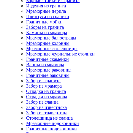
Барные стойки из гранита
Изделия из гранита
Мраморные перила
Плинтуса из гранита
Гранитные мойки
Заборы из гранита
Камины из мрамора
Мраморные балюстрады
Мраморные колонны
Мраморные столешницы
Мраморные журнальные столики
Гранитные скамейки
Ванны из мрамора
Мраморные раковины
Гранитные раковины
Забор из гранита
Забор из мрамора
Оградка из гранита
Оградка из мрамора
Забор из сланца
Забор из известняка
Забор из травертина
Столешница из сланца
Мраморные подоконники
Гранитные подоконники