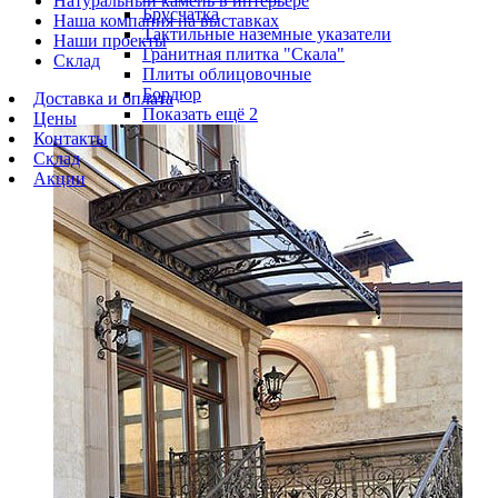
Натуральный камень в интерьере
Брусчатка
Наша компания на выставках
Тактильные наземные указатели
Наши проекты
Гранитная плитка "Скала"
Склад
Плиты облицовочные
Бордюр
Доставка и оплата
Показать ещё 2
Цены
Контакты
Склад
Акции