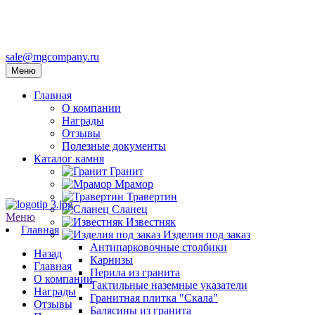
sale@mgcompany.ru
Меню
Главная
О компании
Награды
Отзывы
Полезные документы
Каталог камня
Гранит
Мрамор
Травертин
Сланец
Меню
Известняк
Главная
Изделия под заказ
Антипарковочные столбики
Назад
Карнизы
Главная
Перила из гранита
О компании
Тактильные наземные указатели
Награды
Гранитная плитка "Скала"
Отзывы
Балясины из гранита