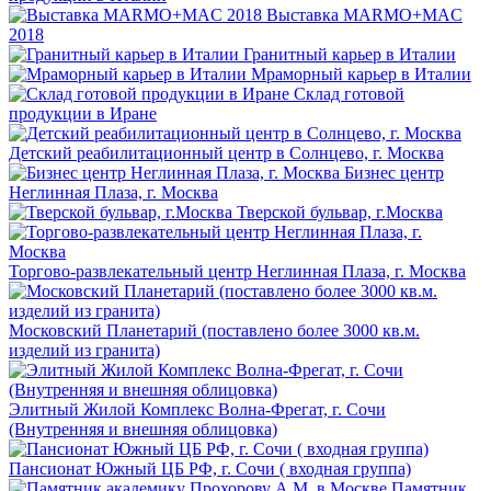
Выставка MARMO+MAC
2018
Гранитный карьер в Италии
Мраморный карьер в Италии
Склад готовой
продукции в Иране
Детский реабилитационный центр в Солнцево, г. Москва
Бизнес центр
Неглинная Плаза, г. Москва
Тверской бульвар, г.Москва
Торгово-развлекательный центр Неглинная Плаза, г. Москва
Московский Планетарий (поставлено более 3000 кв.м.
изделий из гранита)
Элитный Жилой Комплекс Волна-Фрегат, г. Сочи
(Внутренняя и внешняя облицовка)
Пансионат Южный ЦБ РФ, г. Сочи ( входная группа)
Памятник