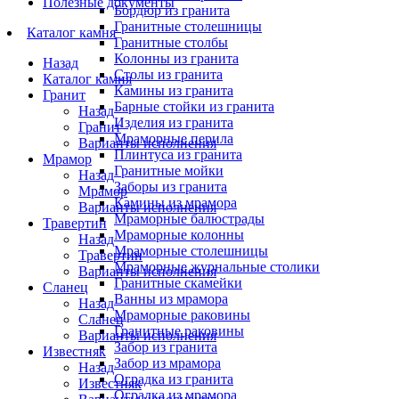
Полезные документы
Бордюр из гранита
Гранитные столешницы
Каталог камня
Гранитные столбы
Колонны из гранита
Назад
Столы из гранита
Каталог камня
Камины из гранита
Гранит
Барные стойки из гранита
Назад
Изделия из гранита
Гранит
Мраморные перила
Варианты исполнения
Плинтуса из гранита
Мрамор
Гранитные мойки
Назад
Заборы из гранита
Мрамор
Камины из мрамора
Варианты исполнения
Мраморные балюстрады
Травертин
Мраморные колонны
Назад
Мраморные столешницы
Травертин
Мраморные журнальные столики
Варианты исполнения
Гранитные скамейки
Сланец
Ванны из мрамора
Назад
Мраморные раковины
Сланец
Гранитные раковины
Варианты исполнения
Забор из гранита
Известняк
Забор из мрамора
Назад
Оградка из гранита
Известняк
Оградка из мрамора