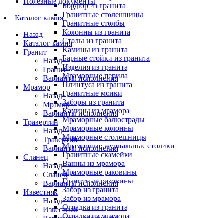
Полезные документы
Бордюр из гранита
Гранитные столешницы
Каталог камня
Гранитные столбы
Колонны из гранита
Назад
Столы из гранита
Каталог камня
Камины из гранита
Гранит
Барные стойки из гранита
Назад
Изделия из гранита
Гранит
Мраморные перила
Варианты исполнения
Плинтуса из гранита
Мрамор
Гранитные мойки
Назад
Заборы из гранита
Мрамор
Камины из мрамора
Варианты исполнения
Мраморные балюстрады
Травертин
Мраморные колонны
Назад
Мраморные столешницы
Травертин
Мраморные журнальные столики
Варианты исполнения
Гранитные скамейки
Сланец
Ванны из мрамора
Назад
Мраморные раковины
Сланец
Гранитные раковины
Варианты исполнения
Забор из гранита
Известняк
Забор из мрамора
Назад
Оградка из гранита
Известняк
Оградка из мрамора