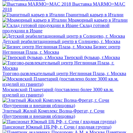
Выставка MARMO+MAC
2018
Гранитный карьер в Италии
Мраморный карьер в Италии
Склад готовой
продукции в Иране
Детский реабилитационный центр в Солнцево, г. Москва
Бизнес центр
Неглинная Плаза, г. Москва
Тверской бульвар, г.Москва
Торгово-развлекательный центр Неглинная Плаза, г. Москва
Московский Планетарий (поставлено более 3000 кв.м.
изделий из гранита)
Элитный Жилой Комплекс Волна-Фрегат, г. Сочи
(Внутренняя и внешняя облицовка)
Пансионат Южный ЦБ РФ, г. Сочи ( входная группа)
Памятник