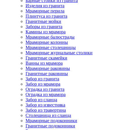
Барные стойки из гранита
Изделия из гранита
Мраморные перила
Плинтуса из гранита
Гранитные мойки
Заборы из гранита
Камины из мрамора
Мраморные балюстрады
Мраморные колонны
Мраморные столешницы
Мраморные журнальные столики
Гранитные скамейки
Ванны из мрамора
Мраморные раковины
Гранитные раковины
Забор из гранита
Забор из мрамора
Оградка из гранита
Оградка из мрамора
Забор из сланца
Забор из известняка
Забор из травертина
Столешница из сланца
Мраморные подоконники
Гранитные подоконники