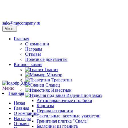
sale@mgcompany.ru
Меню
Главная
О компании
Награды
Отзывы
Полезные документы
Каталог камня
Гранит
Мрамор
Травертин
Сланец
Меню
Известняк
Главная
Изделия под заказ
Антипарковочные столбики
Назад
Карнизы
Главная
Перила из гранита
О компании
Тактильные наземные указатели
Награды
Гранитная плитка "Скала"
Отзывы
Балясины из гранита