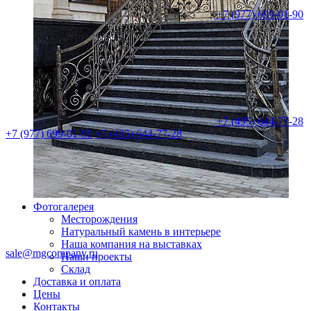
+7 (977) 699-01-90
+7 (495) 644-77-28
+7 (977) 699-01-90
+7 (495) 644-77-28
Фотогалерея
Месторождения
Натуральный камень в интерьере
Наша компания на выставках
sale@mgcompany.ru
Наши проекты
Склад
Доставка и оплата
Цены
Контакты