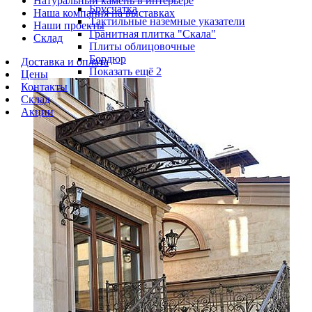
Натуральный камень в интерьере
Брусчатка
Наша компания на выставках
Тактильные наземные указатели
Наши проекты
Гранитная плитка "Скала"
Склад
Плиты облицовочные
Бордюр
Доставка и оплата
Показать ещё 2
Цены
Контакты
Склад
Акции