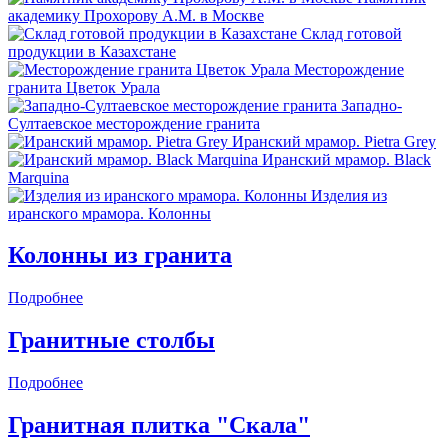
академику Прохорову А.М. в Москве
Склад готовой
продукции в Казахстане
Месторождение
гранита Цветок Урала
Западно-
Султаевское месторождение гранита
Иранский мрамор. Pietra Grey
Иранский мрамор. Black
Marquina
Изделия из
иранского мрамора. Колонны
Колонны из гранита
Подробнее
Гранитные столбы
Подробнее
Гранитная плитка "Скала"