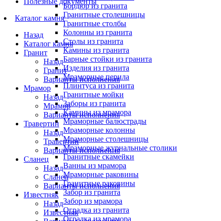
Полезные документы
Бордюр из гранита
Гранитные столешницы
Каталог камня
Гранитные столбы
Колонны из гранита
Назад
Столы из гранита
Каталог камня
Камины из гранита
Гранит
Барные стойки из гранита
Назад
Изделия из гранита
Гранит
Мраморные перила
Варианты исполнения
Плинтуса из гранита
Мрамор
Гранитные мойки
Назад
Заборы из гранита
Мрамор
Камины из мрамора
Варианты исполнения
Мраморные балюстрады
Травертин
Мраморные колонны
Назад
Мраморные столешницы
Травертин
Мраморные журнальные столики
Варианты исполнения
Гранитные скамейки
Сланец
Ванны из мрамора
Назад
Мраморные раковины
Сланец
Гранитные раковины
Варианты исполнения
Забор из гранита
Известняк
Забор из мрамора
Назад
Оградка из гранита
Известняк
Оградка из мрамора