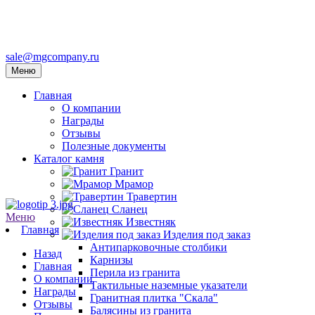
sale@mgcompany.ru
Меню
Главная
О компании
Награды
Отзывы
Полезные документы
Каталог камня
Гранит
Мрамор
Травертин
Сланец
Меню
Известняк
Главная
Изделия под заказ
Антипарковочные столбики
Назад
Карнизы
Главная
Перила из гранита
О компании
Тактильные наземные указатели
Награды
Гранитная плитка "Скала"
Отзывы
Балясины из гранита