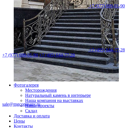
+7 (977) 699-01-90
+7 (495) 644-77-28
+7 (977) 699-01-90
+7 (495) 644-77-28
Фотогалерея
Месторождения
Натуральный камень в интерьере
Наша компания на выставках
sale@mgcompany.ru
Наши проекты
Склад
Доставка и оплата
Цены
Контакты