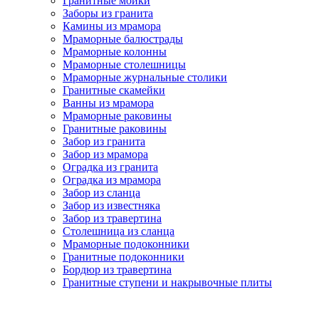
Гранитные мойки
Заборы из гранита
Камины из мрамора
Мраморные балюстрады
Мраморные колонны
Мраморные столешницы
Мраморные журнальные столики
Гранитные скамейки
Ванны из мрамора
Мраморные раковины
Гранитные раковины
Забор из гранита
Забор из мрамора
Оградка из гранита
Оградка из мрамора
Забор из сланца
Забор из известняка
Забор из травертина
Столешница из сланца
Мраморные подоконники
Гранитные подоконники
Бордюр из травертина
Гранитные ступени и накрывочные плиты