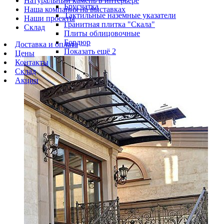
Натуральный камень в интерьере
Брусчатка
Наша компания на выставках
Тактильные наземные указатели
Наши проекты
Гранитная плитка "Скала"
Склад
Плиты облицовочные
Бордюр
Доставка и оплата
Показать ещё 2
Цены
Контакты
Склад
Акции