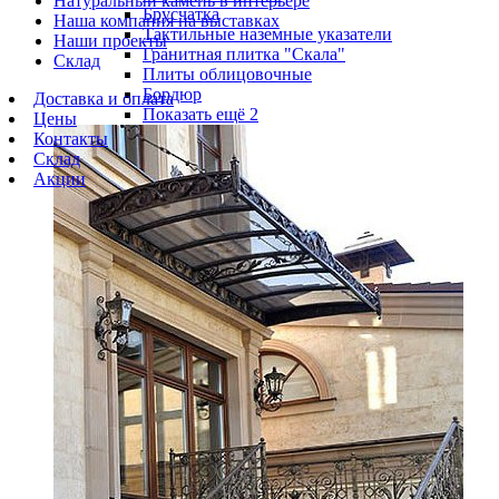
Натуральный камень в интерьере
Брусчатка
Наша компания на выставках
Тактильные наземные указатели
Наши проекты
Гранитная плитка "Скала"
Склад
Плиты облицовочные
Бордюр
Доставка и оплата
Показать ещё 2
Цены
Контакты
Склад
Акции