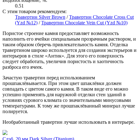
Водопоглощение, %:
0.51
С этим товаром рекомендуем:
Травертин Silver Brown
/
Травертин Chocolate Cross Cut
(Yzd №12)
/
Травертин Chocolate Vein Cut (Yzd №10)
Пористое строение камня предоставляет возможность
наполнить его ячейки специальным прозрачным раствором, и
таким образом сберечь привлекательность камня. Отделка
травертином широко используется для создания экстерьеров и
интерьеров в стиле «Антик». Для этого его поверхность
следует обработать, увеличив пористость и хаотичность
разброса его ячеек.
Зачастую травертин перед использованием
прошпаклёвывается. При этом цвет шпаклёвки должен
совпадать с цветом самого камня. В таком виде его можно
успешно применять для наружной отделки стен зданий в
условиях сурового климата со значительными минусовыми
температурами. К тому же прошпаклёванный минерал лучше
полируется.
Необработанный травертин лучше использовать в интерьере.
Слэб, 20 мм Dark Silver (Titanium)