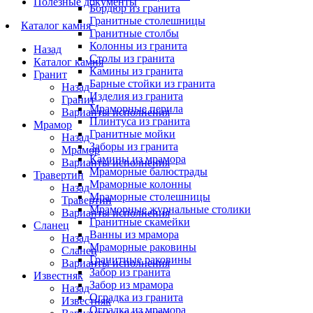
Полезные документы
Бордюр из гранита
Гранитные столешницы
Каталог камня
Гранитные столбы
Колонны из гранита
Назад
Столы из гранита
Каталог камня
Камины из гранита
Гранит
Барные стойки из гранита
Назад
Изделия из гранита
Гранит
Мраморные перила
Варианты исполнения
Плинтуса из гранита
Мрамор
Гранитные мойки
Назад
Заборы из гранита
Мрамор
Камины из мрамора
Варианты исполнения
Мраморные балюстрады
Травертин
Мраморные колонны
Назад
Мраморные столешницы
Травертин
Мраморные журнальные столики
Варианты исполнения
Гранитные скамейки
Сланец
Ванны из мрамора
Назад
Мраморные раковины
Сланец
Гранитные раковины
Варианты исполнения
Забор из гранита
Известняк
Забор из мрамора
Назад
Оградка из гранита
Известняк
Оградка из мрамора