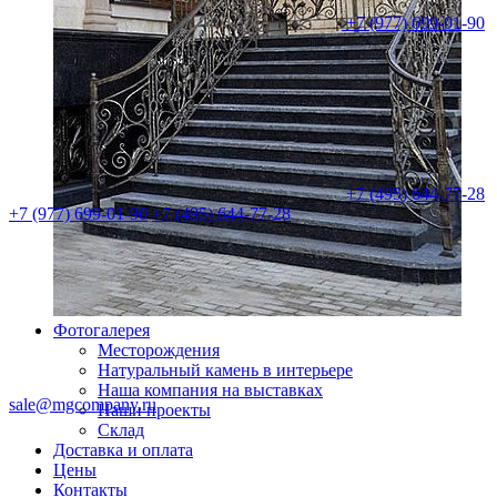
+7 (977) 699-01-90
+7 (495) 644-77-28
+7 (977) 699-01-90
+7 (495) 644-77-28
Фотогалерея
Месторождения
Натуральный камень в интерьере
Наша компания на выставках
sale@mgcompany.ru
Наши проекты
Склад
Доставка и оплата
Цены
Контакты