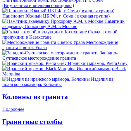
Элитный Жилой Комплекс Волна-Фрегат, г. Сочи
(Внутренняя и внешняя облицовка)
Пансионат Южный ЦБ РФ, г. Сочи ( входная группа)
Памятник
академику Прохорову А.М. в Москве
Склад готовой
продукции в Казахстане
Месторождение
гранита Цветок Урала
Западно-
Султаевское месторождение гранита
Иранский мрамор. Pietra Grey
Иранский мрамор. Black
Marquina
Изделия из
иранского мрамора. Колонны
Колонны из гранита
Подробнее
Гранитные столбы