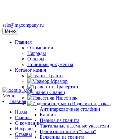
sale@mgcompany.ru
Меню
Главная
О компании
Награды
Отзывы
Полезные документы
Каталог камня
Гранит
Мрамор
Травертин
Сланец
Меню
Известняк
Главная
Изделия под заказ
Антипарковочные столбики
Назад
Карнизы
Главная
Перила из гранита
О компании
Тактильные наземные указатели
Награды
Гранитная плитка "Скала"
Отзывы
Балясины из гранита