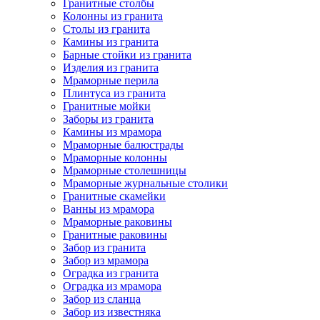
Гранитные столбы
Колонны из гранита
Столы из гранита
Камины из гранита
Барные стойки из гранита
Изделия из гранита
Мраморные перила
Плинтуса из гранита
Гранитные мойки
Заборы из гранита
Камины из мрамора
Мраморные балюстрады
Мраморные колонны
Мраморные столешницы
Мраморные журнальные столики
Гранитные скамейки
Ванны из мрамора
Мраморные раковины
Гранитные раковины
Забор из гранита
Забор из мрамора
Оградка из гранита
Оградка из мрамора
Забор из сланца
Забор из известняка