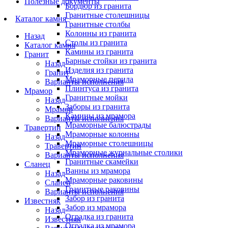
Полезные документы
Бордюр из гранита
Гранитные столешницы
Каталог камня
Гранитные столбы
Колонны из гранита
Назад
Столы из гранита
Каталог камня
Камины из гранита
Гранит
Барные стойки из гранита
Назад
Изделия из гранита
Гранит
Мраморные перила
Варианты исполнения
Плинтуса из гранита
Мрамор
Гранитные мойки
Назад
Заборы из гранита
Мрамор
Камины из мрамора
Варианты исполнения
Мраморные балюстрады
Травертин
Мраморные колонны
Назад
Мраморные столешницы
Травертин
Мраморные журнальные столики
Варианты исполнения
Гранитные скамейки
Сланец
Ванны из мрамора
Назад
Мраморные раковины
Сланец
Гранитные раковины
Варианты исполнения
Забор из гранита
Известняк
Забор из мрамора
Назад
Оградка из гранита
Известняк
Оградка из мрамора