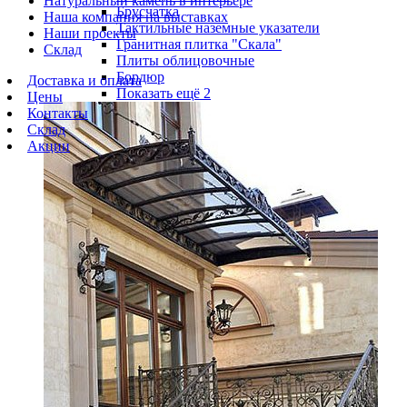
Натуральный камень в интерьере
Брусчатка
Наша компания на выставках
Тактильные наземные указатели
Наши проекты
Гранитная плитка "Скала"
Склад
Плиты облицовочные
Бордюр
Доставка и оплата
Показать ещё 2
Цены
Контакты
Склад
Акции