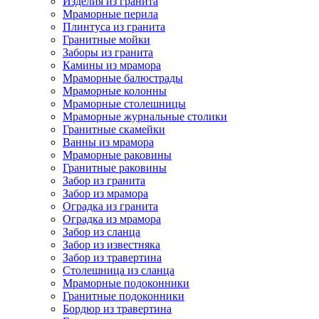
Изделия из гранита
Мраморные перила
Плинтуса из гранита
Гранитные мойки
Заборы из гранита
Камины из мрамора
Мраморные балюстрады
Мраморные колонны
Мраморные столешницы
Мраморные журнальные столики
Гранитные скамейки
Ванны из мрамора
Мраморные раковины
Гранитные раковины
Забор из гранита
Забор из мрамора
Оградка из гранита
Оградка из мрамора
Забор из сланца
Забор из известняка
Забор из травертина
Столешница из сланца
Мраморные подоконники
Гранитные подоконники
Бордюр из травертина