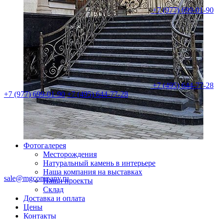
+7 (977) 699-01-90
+7 (495) 644-77-28
+7 (977) 699-01-90
+7 (495) 644-77-28
Фотогалерея
Месторождения
Натуральный камень в интерьере
Наша компания на выставках
sale@mgcompany.ru
Наши проекты
Склад
Доставка и оплата
Цены
Контакты