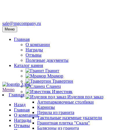
sale@mgcompany.ru
Меню
Главная
О компании
Награды
Отзывы
Полезные документы
Каталог камня
Гранит
Мрамор
Травертин
Сланец
Меню
Известняк
Главная
Изделия под заказ
Антипарковочные столбики
Назад
Карнизы
Главная
Перила из гранита
О компании
Тактильные наземные указатели
Награды
Гранитная плитка "Скала"
Отзывы
Балясины из гранита