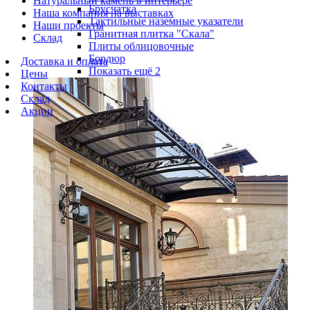
Натуральный камень в интерьере
Брусчатка
Наша компания на выставках
Тактильные наземные указатели
Наши проекты
Гранитная плитка "Скала"
Склад
Плиты облицовочные
Бордюр
Доставка и оплата
Показать ещё 2
Цены
Контакты
Склад
Акции