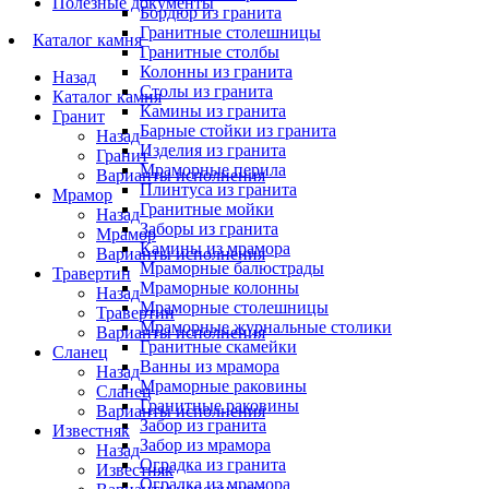
Полезные документы
Бордюр из гранита
Гранитные столешницы
Каталог камня
Гранитные столбы
Колонны из гранита
Назад
Столы из гранита
Каталог камня
Камины из гранита
Гранит
Барные стойки из гранита
Назад
Изделия из гранита
Гранит
Мраморные перила
Варианты исполнения
Плинтуса из гранита
Мрамор
Гранитные мойки
Назад
Заборы из гранита
Мрамор
Камины из мрамора
Варианты исполнения
Мраморные балюстрады
Травертин
Мраморные колонны
Назад
Мраморные столешницы
Травертин
Мраморные журнальные столики
Варианты исполнения
Гранитные скамейки
Сланец
Ванны из мрамора
Назад
Мраморные раковины
Сланец
Гранитные раковины
Варианты исполнения
Забор из гранита
Известняк
Забор из мрамора
Назад
Оградка из гранита
Известняк
Оградка из мрамора