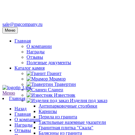
sale@mgcompany.ru
Меню
Главная
О компании
Награды
Отзывы
Полезные документы
Каталог камня
Гранит
Мрамор
Травертин
Сланец
Меню
Известняк
Главная
Изделия под заказ
Антипарковочные столбики
Назад
Карнизы
Главная
Перила из гранита
О компании
Тактильные наземные указатели
Награды
Гранитная плитка "Скала"
Отзывы
Балясины из гранита