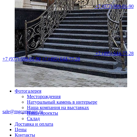
+7 (977) 699-01-90
+7 (495) 644-77-28
+7 (977) 699-01-90
+7 (495) 644-77-28
Фотогалерея
Месторождения
Натуральный камень в интерьере
Наша компания на выставках
sale@mgcompany.ru
Наши проекты
Склад
Доставка и оплата
Цены
Контакты