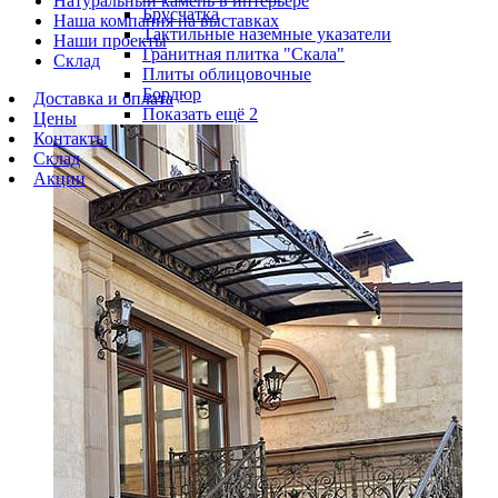
Натуральный камень в интерьере
Брусчатка
Наша компания на выставках
Тактильные наземные указатели
Наши проекты
Гранитная плитка "Скала"
Склад
Плиты облицовочные
Бордюр
Доставка и оплата
Показать ещё 2
Цены
Контакты
Склад
Акции