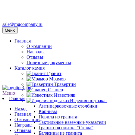
sale@mgcompany.ru
Меню
Главная
О компании
Награды
Отзывы
Полезные документы
Каталог камня
Гранит
Мрамор
Травертин
Сланец
Меню
Известняк
Главная
Изделия под заказ
Антипарковочные столбики
Назад
Карнизы
Главная
Перила из гранита
О компании
Тактильные наземные указатели
Награды
Гранитная плитка "Скала"
Отзывы
Балясины из гранита