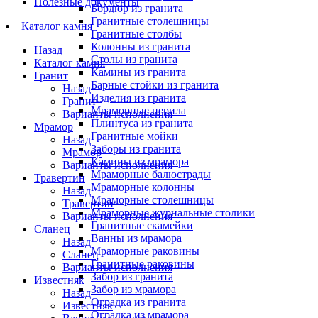
Полезные документы
Бордюр из гранита
Гранитные столешницы
Каталог камня
Гранитные столбы
Колонны из гранита
Назад
Столы из гранита
Каталог камня
Камины из гранита
Гранит
Барные стойки из гранита
Назад
Изделия из гранита
Гранит
Мраморные перила
Варианты исполнения
Плинтуса из гранита
Мрамор
Гранитные мойки
Назад
Заборы из гранита
Мрамор
Камины из мрамора
Варианты исполнения
Мраморные балюстрады
Травертин
Мраморные колонны
Назад
Мраморные столешницы
Травертин
Мраморные журнальные столики
Варианты исполнения
Гранитные скамейки
Сланец
Ванны из мрамора
Назад
Мраморные раковины
Сланец
Гранитные раковины
Варианты исполнения
Забор из гранита
Известняк
Забор из мрамора
Назад
Оградка из гранита
Известняк
Оградка из мрамора