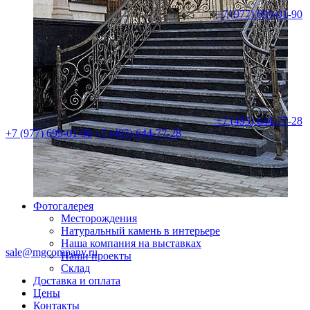
+7 (977) 699-01-90
+7 (495) 644-77-28
+7 (977) 699-01-90
+7 (495) 644-77-28
Фотогалерея
Месторождения
Натуральный камень в интерьере
Наша компания на выставках
sale@mgcompany.ru
Наши проекты
Склад
Доставка и оплата
Цены
Контакты