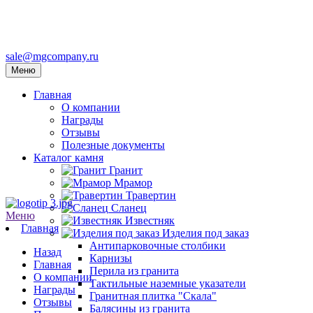
sale@mgcompany.ru
Меню
Главная
О компании
Награды
Отзывы
Полезные документы
Каталог камня
Гранит
Мрамор
Травертин
Сланец
Меню
Известняк
Главная
Изделия под заказ
Антипарковочные столбики
Назад
Карнизы
Главная
Перила из гранита
О компании
Тактильные наземные указатели
Награды
Гранитная плитка "Скала"
Отзывы
Балясины из гранита