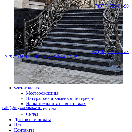
+7 (977) 699-01-90
+7 (495) 644-77-28
+7 (977) 699-01-90
+7 (495) 644-77-28
Фотогалерея
Месторождения
Натуральный камень в интерьере
Наша компания на выставках
sale@mgcompany.ru
Наши проекты
Склад
Доставка и оплата
Цены
Контакты