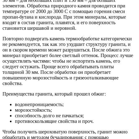
30 мм – для небольших плит и 150 мм – для больших
элементов. Обработка природного камня проводится при
температуре от 2000 до 3000 С с помощью горения смеси
пропан-бутана и кислорода. При этом минералы, которые
входят в состав гранита, плавятся, и его поверхность
становится шершавой и неровной.
Повторно подвергать камень термообработке категорически
не рекомендуется, так как это ухудшит структуру гранита, и
он в скором времени может разрушиться. После обжига это
минерал приобретает более светлый оттенок. Процесс лучше
осуществлять частями: чтобы не испортить камень, его
следует остужать. Проще всего обрабатывать плиты
толщиной 30 мм. После обработки он приобретает
повышенную морозостойкость и грязеооталкивающие
свойства.
Преимущества гранита, который прошел обжиг:
водонепроницаемость;
морозостойкость;
способность долго не пачкаться;
противоскользящие свойства и проч.
Чтобы получить шероховатую поверхность, гранит можно
обработать и методом бучадирования: с помощью