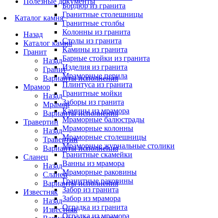
Полезные документы
Бордюр из гранита
Гранитные столешницы
Каталог камня
Гранитные столбы
Колонны из гранита
Назад
Столы из гранита
Каталог камня
Камины из гранита
Гранит
Барные стойки из гранита
Назад
Изделия из гранита
Гранит
Мраморные перила
Варианты исполнения
Плинтуса из гранита
Мрамор
Гранитные мойки
Назад
Заборы из гранита
Мрамор
Камины из мрамора
Варианты исполнения
Мраморные балюстрады
Травертин
Мраморные колонны
Назад
Мраморные столешницы
Травертин
Мраморные журнальные столики
Варианты исполнения
Гранитные скамейки
Сланец
Ванны из мрамора
Назад
Мраморные раковины
Сланец
Гранитные раковины
Варианты исполнения
Забор из гранита
Известняк
Забор из мрамора
Назад
Оградка из гранита
Известняк
Оградка из мрамора