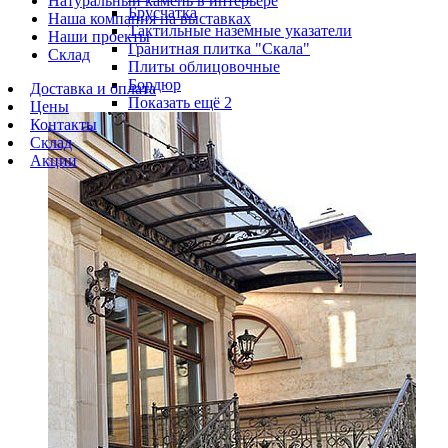
Натуральный камень в интерьере
Брусчатка
Наша компания на выставках
Тактильные наземные указатели
Наши проекты
Гранитная плитка "Скала"
Склад
Плиты облицовочные
Бордюр
Доставка и оплата
Показать ещё 2
Цены
Контакты
Склад
Акции