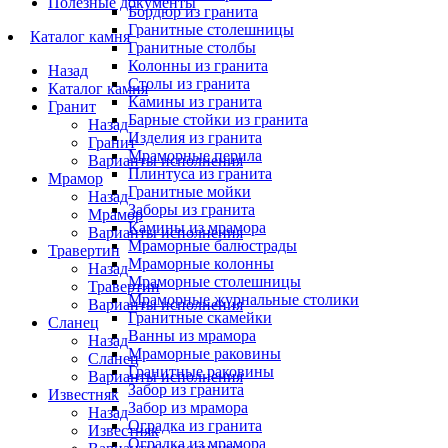
Полезные документы
Бордюр из гранита
Гранитные столешницы
Каталог камня
Гранитные столбы
Колонны из гранита
Назад
Столы из гранита
Каталог камня
Камины из гранита
Гранит
Барные стойки из гранита
Назад
Изделия из гранита
Гранит
Мраморные перила
Варианты исполнения
Плинтуса из гранита
Мрамор
Гранитные мойки
Назад
Заборы из гранита
Мрамор
Камины из мрамора
Варианты исполнения
Мраморные балюстрады
Травертин
Мраморные колонны
Назад
Мраморные столешницы
Травертин
Мраморные журнальные столики
Варианты исполнения
Гранитные скамейки
Сланец
Ванны из мрамора
Назад
Мраморные раковины
Сланец
Гранитные раковины
Варианты исполнения
Забор из гранита
Известняк
Забор из мрамора
Назад
Оградка из гранита
Известняк
Оградка из мрамора