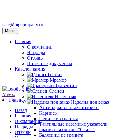
sale@mgcompany.ru
Меню
Главная
О компании
Награды
Отзывы
Полезные документы
Каталог камня
Гранит
Мрамор
Травертин
Сланец
Меню
Известняк
Главная
Изделия под заказ
Антипарковочные столбики
Назад
Карнизы
Главная
Перила из гранита
О компании
Тактильные наземные указатели
Награды
Гранитная плитка "Скала"
Отзывы
Балясины из гранита