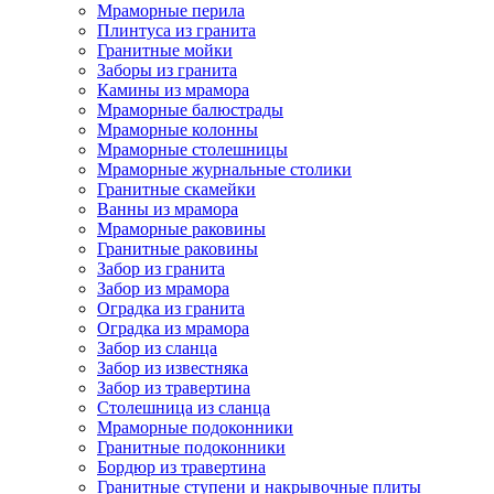
Мраморные перила
Плинтуса из гранита
Гранитные мойки
Заборы из гранита
Камины из мрамора
Мраморные балюстрады
Мраморные колонны
Мраморные столешницы
Мраморные журнальные столики
Гранитные скамейки
Ванны из мрамора
Мраморные раковины
Гранитные раковины
Забор из гранита
Забор из мрамора
Оградка из гранита
Оградка из мрамора
Забор из сланца
Забор из известняка
Забор из травертина
Столешница из сланца
Мраморные подоконники
Гранитные подоконники
Бордюр из травертина
Гранитные ступени и накрывочные плиты