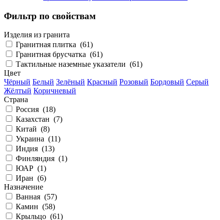
Фильтр по свойствам
Изделия из гранита
Гранитная плитка (
61
)
Гранитная брусчатка (
61
)
Тактильные наземные указатели (
61
)
Цвет
Чёрный
Белый
Зелёный
Красный
Розовый
Бордовый
Серый
Жёлтый
Коричневый
Страна
Россия (
18
)
Казахстан (
7
)
Китай (
8
)
Украина (
11
)
Индия (
13
)
Финляндия (
1
)
ЮАР (
1
)
Иран (
6
)
Назначение
Ванная (
57
)
Камин (
58
)
Крыльцо (
61
)