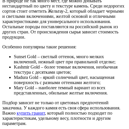
В природе не так много мест, где можно добывать
нестандартный по цвету и текстуре камень. Среди недорогих
сортов стоит отметить Жельтау-2, который обладает черными
и светлыми включениями, желтой основой и отличными
характеристиками для универсального использования.
Остальные породы поставляются на российский рынок из
других стран. От происхождения сырья зависит стоимость
продукции.
Особенно популярны такие решения:
Sunset Gold – светлый оттенок, много мелких
включений, нежный цвет при правильной отделке;
Kashmir Gold – более темные включения, необычная
текстура с десятками цветов;
Madura Gold – яркий солнечный цвет, насыщенная
поверхность с разными оттенками желтого;
Mary Gold – наиболее темный вариант из всех
представленных, обильные желтые включения.
Подбор зависит не только от цветовых предпочтений
заказчика. У каждого камня есть своя сфера использования.
Важно
купить гранит
, который полностью подходит по
характеристикам, удельному весу, плотности и другим
параметрам.