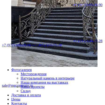
+7 (977) 699-01-90
+7 (495) 644-77-28
+7 (977) 699-01-90
+7 (495) 644-77-28
Фотогалерея
Месторождения
Натуральный камень в интерьере
Наша компания на выставках
sale@mgcompany.ru
Наши проекты
Склад
Доставка и оплата
Цены
Контакты