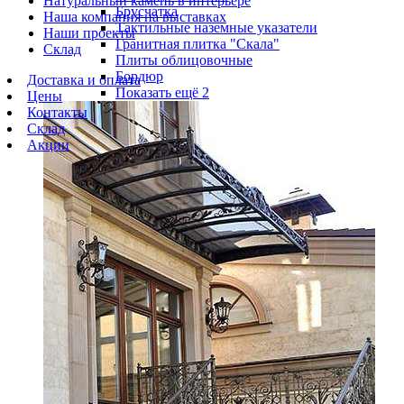
Натуральный камень в интерьере
Брусчатка
Наша компания на выставках
Тактильные наземные указатели
Наши проекты
Гранитная плитка "Скала"
Склад
Плиты облицовочные
Бордюр
Доставка и оплата
Показать ещё 2
Цены
Контакты
Склад
Акции