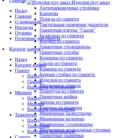
Главная
Изделия под заказ
Антипарковочные столбики
Назад
Карнизы
Главная
Перила из гранита
О компании
Тактильные наземные указатели
Награды
Гранитная плитка "Скала"
Отзывы
Балясины из гранита
Полезные документы
Бордюр из гранита
Гранитные столешницы
Каталог камня
Гранитные столбы
Колонны из гранита
Назад
Столы из гранита
Каталог камня
Камины из гранита
Гранит
Барные стойки из гранита
Назад
Изделия из гранита
Гранит
Мраморные перила
Варианты исполнения
Плинтуса из гранита
Мрамор
Гранитные мойки
Назад
Заборы из гранита
Мрамор
Камины из мрамора
Варианты исполнения
Мраморные балюстрады
Травертин
Мраморные колонны
Назад
Мраморные столешницы
Травертин
Мраморные журнальные столики
Варианты исполнения
Гранитные скамейки
Сланец