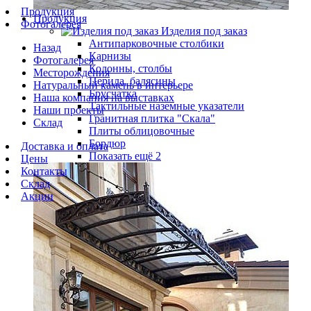
Продукция
Продукция
Фотогалерея
Изделия под заказ
Антипарковочные столбики
Назад
Карнизы
Фотогалерея
Колонны, столбы
Месторождения
Перила, балясины
Натуральный камень в интерьере
Брусчатка
Наша компания на выставках
Тактильные наземные указатели
Наши проекты
Гранитная плитка "Скала"
Склад
Плиты облицовочные
Бордюр
Доставка и оплата
Показать ещё 2
Цены
Контакты
Склад
Акции