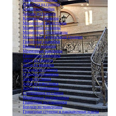
Плинтуса из гранита
Гранитные мойки
Заборы из гранита
Камины из мрамора
Мраморные балюстрады
Мраморные колонны
Мраморные столешницы
Мраморные журнальные столики
Гранитные скамейки
Ванны из мрамора
Мраморные раковины
Гранитные раковины
Забор из гранита
Забор из мрамора
Оградка из гранита
Оградка из мрамора
Забор из сланца
Забор из известняка
Забор из травертина
Столешница из сланца
Мраморные подоконники
Гранитные подоконники
Бордюр из травертина
Гранитные ступени и накрывочные плиты