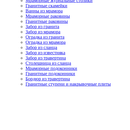
Мраморные журнальные столики
Гранитные скамейки
Ванны из мрамора
Мраморные раковины
Гранитные раковины
Забор из гранита
Забор из мрамора
Оградка из гранита
Оградка из мрамора
Забор из сланца
Забор из известняка
Забор из травертина
Столешница из сланца
Мраморные подоконники
Гранитные подоконники
Бордюр из травертина
Гранитные ступени и накрывочные плиты