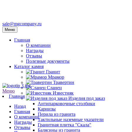
sale@mgcompany.ru
Меню
Главная
О компании
Награды
Отзывы
Полезные документы
Каталог камня
Гранит
Мрамор
Травертин
Сланец
Меню
Известняк
Главная
Изделия под заказ
Антипарковочные столбики
Назад
Карнизы
Главная
Перила из гранита
О компании
Тактильные наземные указатели
Награды
Гранитная плитка "Скала"
Отзывы
Балясины из гранита