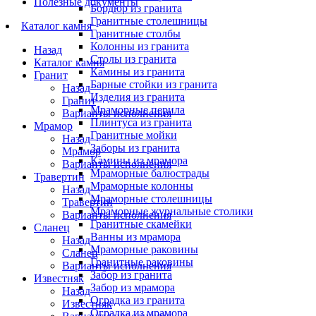
Полезные документы
Бордюр из гранита
Гранитные столешницы
Каталог камня
Гранитные столбы
Колонны из гранита
Назад
Столы из гранита
Каталог камня
Камины из гранита
Гранит
Барные стойки из гранита
Назад
Изделия из гранита
Гранит
Мраморные перила
Варианты исполнения
Плинтуса из гранита
Мрамор
Гранитные мойки
Назад
Заборы из гранита
Мрамор
Камины из мрамора
Варианты исполнения
Мраморные балюстрады
Травертин
Мраморные колонны
Назад
Мраморные столешницы
Травертин
Мраморные журнальные столики
Варианты исполнения
Гранитные скамейки
Сланец
Ванны из мрамора
Назад
Мраморные раковины
Сланец
Гранитные раковины
Варианты исполнения
Забор из гранита
Известняк
Забор из мрамора
Назад
Оградка из гранита
Известняк
Оградка из мрамора