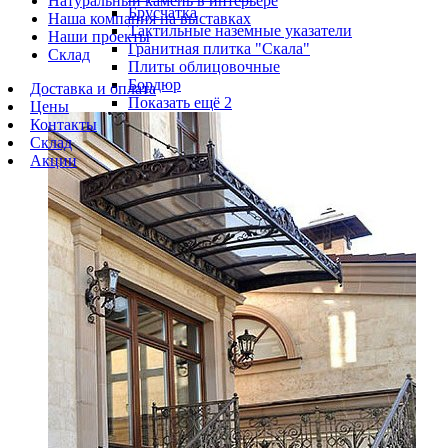
Натуральный камень в интерьере
Брусчатка
Наша компания на выставках
Тактильные наземные указатели
Наши проекты
Гранитная плитка "Скала"
Склад
Плиты облицовочные
Бордюр
Доставка и оплата
Показать ещё 2
Цены
Контакты
Склад
Акции