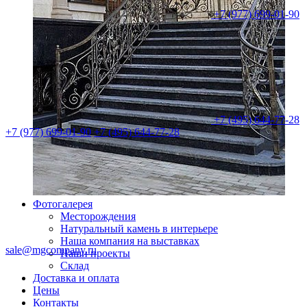
+7 (977) 699-01-90
+7 (495) 644-77-28
+7 (977) 699-01-90
+7 (495) 644-77-28
Фотогалерея
Месторождения
Натуральный камень в интерьере
Наша компания на выставках
sale@mgcompany.ru
Наши проекты
Склад
Доставка и оплата
Цены
Контакты