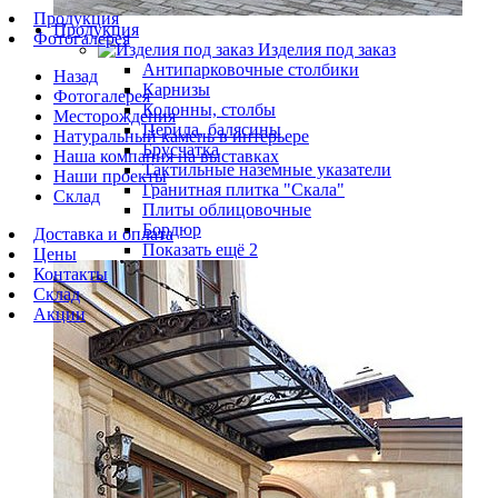
Продукция
Продукция
Фотогалерея
Изделия под заказ
Антипарковочные столбики
Назад
Карнизы
Фотогалерея
Колонны, столбы
Месторождения
Перила, балясины
Натуральный камень в интерьере
Брусчатка
Наша компания на выставках
Тактильные наземные указатели
Наши проекты
Гранитная плитка "Скала"
Склад
Плиты облицовочные
Бордюр
Доставка и оплата
Показать ещё 2
Цены
Контакты
Склад
Акции