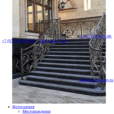
+7 (977) 699-01-90
+7 (977) 699-01-90
+7 (495) 644-77-28
sale@mgcompany.ru
Фотогалерея
Месторождения