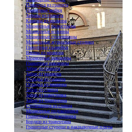
Плинтуса из гранита
Гранитные мойки
Заборы из гранита
Камины из мрамора
Мраморные балюстрады
Мраморные колонны
Мраморные столешницы
Мраморные журнальные столики
Гранитные скамейки
Ванны из мрамора
Мраморные раковины
Гранитные раковины
Забор из гранита
Забор из мрамора
Оградка из гранита
Оградка из мрамора
Забор из сланца
Забор из известняка
Забор из травертина
Столешница из сланца
Мраморные подоконники
Гранитные подоконники
Бордюр из травертина
Гранитные ступени и накрывочные плиты