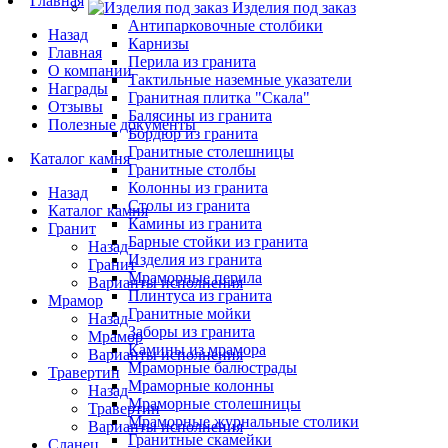
Главная
Изделия под заказ
Антипарковочные столбики
Назад
Карнизы
Главная
Перила из гранита
О компании
Тактильные наземные указатели
Награды
Гранитная плитка "Скала"
Отзывы
Балясины из гранита
Полезные документы
Бордюр из гранита
Гранитные столешницы
Каталог камня
Гранитные столбы
Колонны из гранита
Назад
Столы из гранита
Каталог камня
Камины из гранита
Гранит
Барные стойки из гранита
Назад
Изделия из гранита
Гранит
Мраморные перила
Варианты исполнения
Плинтуса из гранита
Мрамор
Гранитные мойки
Назад
Заборы из гранита
Мрамор
Камины из мрамора
Варианты исполнения
Мраморные балюстрады
Травертин
Мраморные колонны
Назад
Мраморные столешницы
Травертин
Мраморные журнальные столики
Варианты исполнения
Гранитные скамейки
Сланец