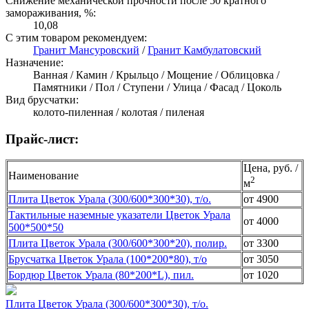
Снижение механической прочности после 50 кратного
замораживания, %:
10,08
С этим товаром рекомендуем:
Гранит Мансуровский
/
Гранит Камбулатовский
Назначение:
Ванная / Камин / Крыльцо / Мощение / Облицовка /
Памятники / Пол / Ступени / Улица / Фасад / Цоколь
Вид брусчатки:
колото-пиленная / колотая / пиленая
Прайс-лист:
Цена, руб. /
Наименование
2
м
Плита Цветок Урала (300/600*300*30), т/о.
от 4900
Тактильные наземные указатели Цветок Урала
от 4000
500*500*50
Плита Цветок Урала (300/600*300*20), полир.
от 3300
Брусчатка Цветок Урала (100*200*80), т/о
от 3050
Бордюр Цветок Урала (80*200*L), пил.
от 1020
Плита Цветок Урала (300/600*300*30), т/о.