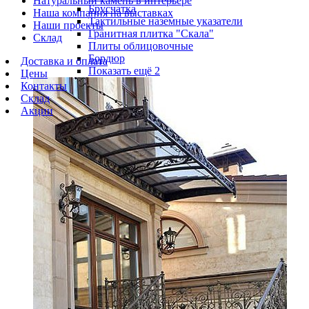
Натуральный камень в интерьере
Брусчатка
Наша компания на выставках
Тактильные наземные указатели
Наши проекты
Гранитная плитка "Скала"
Склад
Плиты облицовочные
Бордюр
Доставка и оплата
Показать ещё 2
Цены
Контакты
Склад
Акции