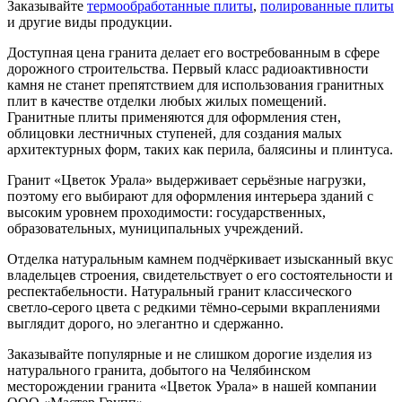
Заказывайте
термообработанные плиты
,
полированные плиты
и другие виды продукции.
Доступная цена гранита делает его востребованным в сфере
дорожного строительства. Первый класс радиоактивности
камня не станет препятствием для использования гранитных
плит в качестве отделки любых жилых помещений.
Гранитные плиты применяются для оформления стен,
облицовки лестничных ступеней, для создания малых
архитектурных форм, таких как перила, балясины и плинтуса.
Гранит «Цветок Урала» выдерживает серьёзные нагрузки,
поэтому его выбирают для оформления интерьера зданий с
высоким уровнем проходимости: государственных,
образовательных, муниципальных учреждений.
Отделка натуральным камнем подчёркивает изысканный вкус
владельцев строения, свидетельствует о его состоятельности и
респектабельности. Натуральный гранит классического
светло-серого цвета с редкими тёмно-серыми вкраплениями
выглядит дорого, но элегантно и сдержанно.
Заказывайте популярные и не слишком дорогие изделия из
натурального гранита, добытого на Челябинском
месторождении гранита «Цветок Урала» в нашей компании