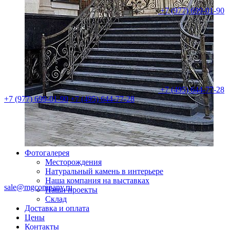
+7 (977) 699-01-90
+7 (495) 644-77-28
+7 (977) 699-01-90
+7 (495) 644-77-28
Фотогалерея
Месторождения
Натуральный камень в интерьере
Наша компания на выставках
sale@mgcompany.ru
Наши проекты
Склад
Доставка и оплата
Цены
Контакты