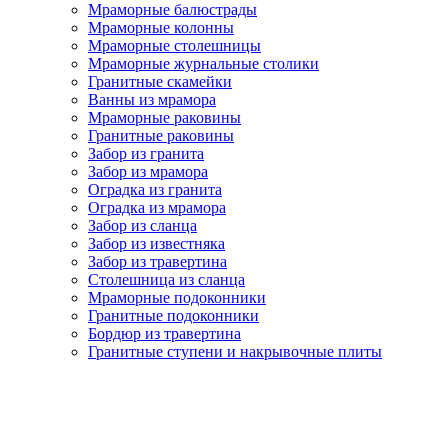
Мраморные балюстрады
Мраморные колонны
Мраморные столешницы
Мраморные журнальные столики
Гранитные скамейки
Ванны из мрамора
Мраморные раковины
Гранитные раковины
Забор из гранита
Забор из мрамора
Оградка из гранита
Оградка из мрамора
Забор из сланца
Забор из известняка
Забор из травертина
Столешница из сланца
Мраморные подоконники
Гранитные подоконники
Бордюр из травертина
Гранитные ступени и накрывочные плиты