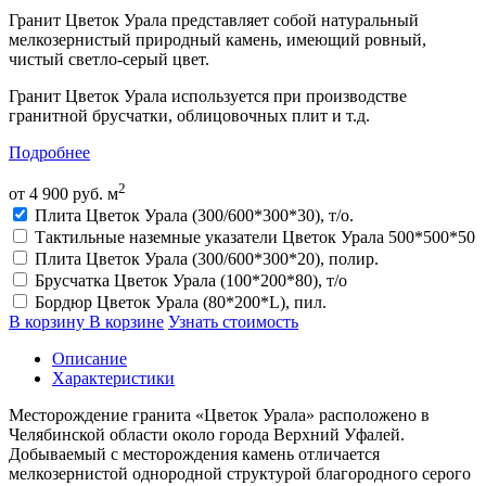
Гранит Цветок Урала представляет собой натуральный
мелкозернистый природный камень, имеющий ровный,
чистый светло-серый цвет.
Гранит Цветок Урала используется при производстве
гранитной брусчатки, облицовочных плит и т.д.
Подробнее
2
от
4 900
руб. м
Плита Цветок Урала (300/600*300*30), т/о.
Тактильные наземные указатели Цветок Урала 500*500*50
Плита Цветок Урала (300/600*300*20), полир.
Брусчатка Цветок Урала (100*200*80), т/о
Бордюр Цветок Урала (80*200*L), пил.
В корзину
В корзине
Узнать стоимость
Описание
Характеристики
Месторождение гранита «Цветок Урала» расположено в
Челябинской области около города Верхний Уфалей.
Добываемый с месторождения камень отличается
мелкозернистой однородной структурой благородного серого