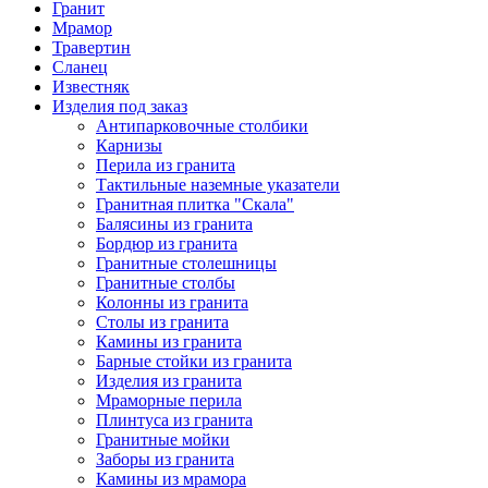
Гранит
Мрамор
Травертин
Сланец
Известняк
Изделия под заказ
Антипарковочные столбики
Карнизы
Перила из гранита
Тактильные наземные указатели
Гранитная плитка "Скала"
Балясины из гранита
Бордюр из гранита
Гранитные столешницы
Гранитные столбы
Колонны из гранита
Столы из гранита
Камины из гранита
Барные стойки из гранита
Изделия из гранита
Мраморные перила
Плинтуса из гранита
Гранитные мойки
Заборы из гранита
Камины из мрамора