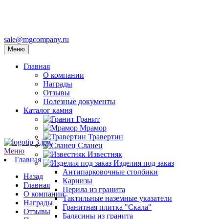
sale@mgcompany.ru
Меню
Главная
О компании
Награды
Отзывы
Полезные документы
Каталог камня
Гранит
Мрамор
Травертин
Сланец
Меню
Известняк
Главная
Изделия под заказ
Антипарковочные столбики
Назад
Карнизы
Главная
Перила из гранита
О компании
Тактильные наземные указатели
Награды
Гранитная плитка "Скала"
Отзывы
Балясины из гранита