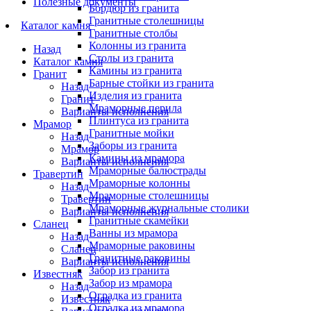
Полезные документы
Бордюр из гранита
Гранитные столешницы
Каталог камня
Гранитные столбы
Колонны из гранита
Назад
Столы из гранита
Каталог камня
Камины из гранита
Гранит
Барные стойки из гранита
Назад
Изделия из гранита
Гранит
Мраморные перила
Варианты исполнения
Плинтуса из гранита
Мрамор
Гранитные мойки
Назад
Заборы из гранита
Мрамор
Камины из мрамора
Варианты исполнения
Мраморные балюстрады
Травертин
Мраморные колонны
Назад
Мраморные столешницы
Травертин
Мраморные журнальные столики
Варианты исполнения
Гранитные скамейки
Сланец
Ванны из мрамора
Назад
Мраморные раковины
Сланец
Гранитные раковины
Варианты исполнения
Забор из гранита
Известняк
Забор из мрамора
Назад
Оградка из гранита
Известняк
Оградка из мрамора