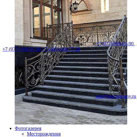
+7 (977) 699-01-90
+7 (977) 699-01-90
+7 (495) 644-77-28
sale@mgcompany.ru
Фотогалерея
Месторождения