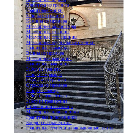
Плинтуса из гранита
Гранитные мойки
Заборы из гранита
Камины из мрамора
Мраморные балюстрады
Мраморные колонны
Мраморные столешницы
Мраморные журнальные столики
Гранитные скамейки
Ванны из мрамора
Мраморные раковины
Гранитные раковины
Забор из гранита
Забор из мрамора
Оградка из гранита
Оградка из мрамора
Забор из сланца
Забор из известняка
Забор из травертина
Столешница из сланца
Мраморные подоконники
Гранитные подоконники
Бордюр из травертина
Гранитные ступени и накрывочные плиты