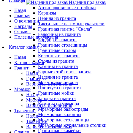
Главная
Изделия под заказ
Антипарковочные столбики
Назад
Карнизы
Главная
Перила из гранита
О компании
Тактильные наземные указатели
Награды
Гранитная плитка "Скала"
Отзывы
Балясины из гранита
Полезные документы
Бордюр из гранита
Гранитные столешницы
Каталог камня
Гранитные столбы
Колонны из гранита
Назад
Столы из гранита
Каталог камня
Камины из гранита
Гранит
Барные стойки из гранита
Назад
Изделия из гранита
Гранит
Мраморные перила
Варианты исполнения
Плинтуса из гранита
Мрамор
Гранитные мойки
Назад
Заборы из гранита
Мрамор
Камины из мрамора
Варианты исполнения
Мраморные балюстрады
Травертин
Мраморные колонны
Назад
Мраморные столешницы
Травертин
Мраморные журнальные столики
Варианты исполнения
Гранитные скамейки
Сланец