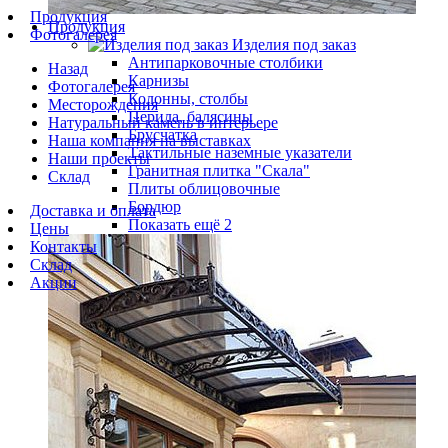
Продукция
Продукция
Фотогалерея
Изделия под заказ
Антипарковочные столбики
Назад
Карнизы
Фотогалерея
Колонны, столбы
Месторождения
Перила, балясины
Натуральный камень в интерьере
Брусчатка
Наша компания на выставках
Тактильные наземные указатели
Наши проекты
Гранитная плитка "Скала"
Склад
Плиты облицовочные
Бордюр
Доставка и оплата
Показать ещё 2
Цены
Контакты
Склад
Акции