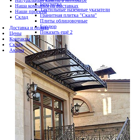
Натуральный камень в интерьере
Брусчатка
Наша компания на выставках
Тактильные наземные указатели
Наши проекты
Гранитная плитка "Скала"
Склад
Плиты облицовочные
Бордюр
Доставка и оплата
Показать ещё 2
Цены
Контакты
Склад
Акции