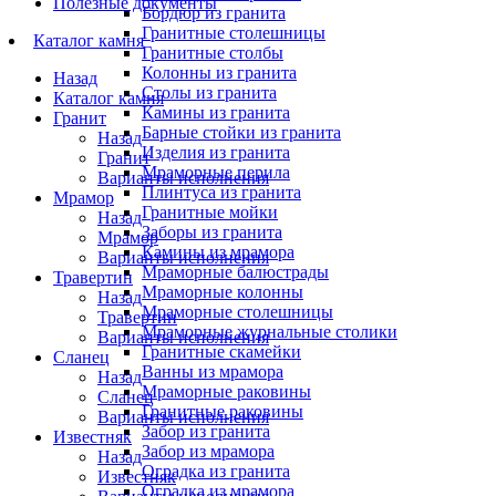
Полезные документы
Бордюр из гранита
Гранитные столешницы
Каталог камня
Гранитные столбы
Колонны из гранита
Назад
Столы из гранита
Каталог камня
Камины из гранита
Гранит
Барные стойки из гранита
Назад
Изделия из гранита
Гранит
Мраморные перила
Варианты исполнения
Плинтуса из гранита
Мрамор
Гранитные мойки
Назад
Заборы из гранита
Мрамор
Камины из мрамора
Варианты исполнения
Мраморные балюстрады
Травертин
Мраморные колонны
Назад
Мраморные столешницы
Травертин
Мраморные журнальные столики
Варианты исполнения
Гранитные скамейки
Сланец
Ванны из мрамора
Назад
Мраморные раковины
Сланец
Гранитные раковины
Варианты исполнения
Забор из гранита
Известняк
Забор из мрамора
Назад
Оградка из гранита
Известняк
Оградка из мрамора