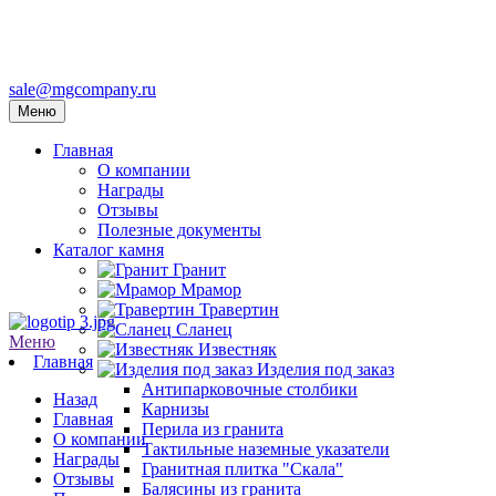
sale@mgcompany.ru
Меню
Главная
О компании
Награды
Отзывы
Полезные документы
Каталог камня
Гранит
Мрамор
Травертин
Сланец
Меню
Известняк
Главная
Изделия под заказ
Антипарковочные столбики
Назад
Карнизы
Главная
Перила из гранита
О компании
Тактильные наземные указатели
Награды
Гранитная плитка "Скала"
Отзывы
Балясины из гранита