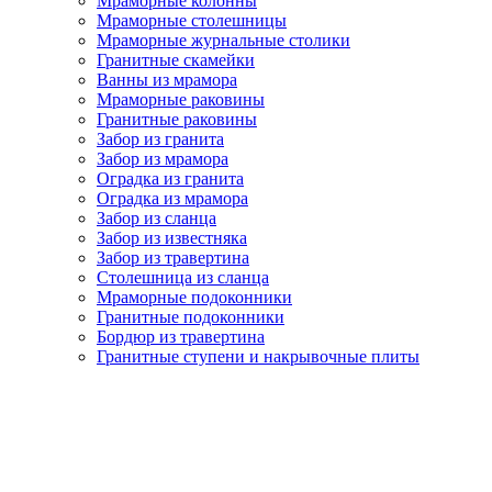
Мраморные колонны
Мраморные столешницы
Мраморные журнальные столики
Гранитные скамейки
Ванны из мрамора
Мраморные раковины
Гранитные раковины
Забор из гранита
Забор из мрамора
Оградка из гранита
Оградка из мрамора
Забор из сланца
Забор из известняка
Забор из травертина
Столешница из сланца
Мраморные подоконники
Гранитные подоконники
Бордюр из травертина
Гранитные ступени и накрывочные плиты