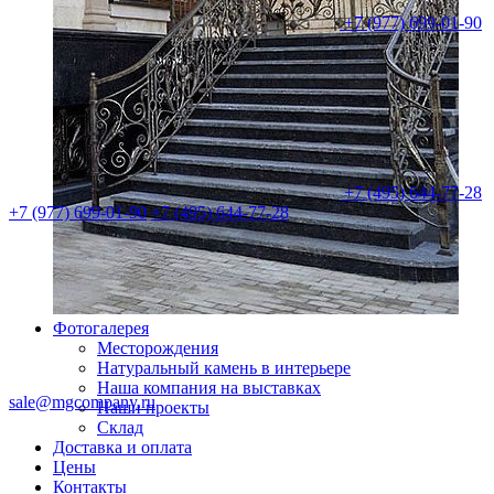
+7 (977) 699-01-90
+7 (495) 644-77-28
+7 (977) 699-01-90
+7 (495) 644-77-28
Фотогалерея
Месторождения
Натуральный камень в интерьере
Наша компания на выставках
sale@mgcompany.ru
Наши проекты
Склад
Доставка и оплата
Цены
Контакты