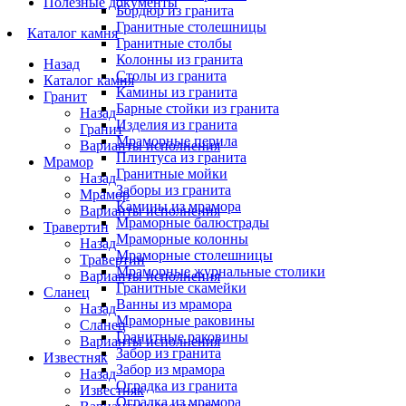
Полезные документы
Бордюр из гранита
Гранитные столешницы
Каталог камня
Гранитные столбы
Колонны из гранита
Назад
Столы из гранита
Каталог камня
Камины из гранита
Гранит
Барные стойки из гранита
Назад
Изделия из гранита
Гранит
Мраморные перила
Варианты исполнения
Плинтуса из гранита
Мрамор
Гранитные мойки
Назад
Заборы из гранита
Мрамор
Камины из мрамора
Варианты исполнения
Мраморные балюстрады
Травертин
Мраморные колонны
Назад
Мраморные столешницы
Травертин
Мраморные журнальные столики
Варианты исполнения
Гранитные скамейки
Сланец
Ванны из мрамора
Назад
Мраморные раковины
Сланец
Гранитные раковины
Варианты исполнения
Забор из гранита
Известняк
Забор из мрамора
Назад
Оградка из гранита
Известняк
Оградка из мрамора