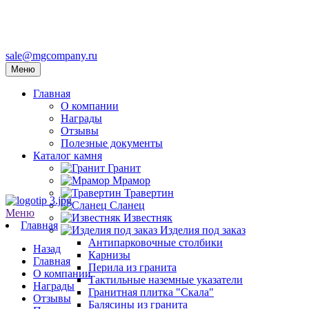
sale@mgcompany.ru
Меню
Главная
О компании
Награды
Отзывы
Полезные документы
Каталог камня
Гранит
Мрамор
Травертин
Сланец
Меню
Известняк
Главная
Изделия под заказ
Антипарковочные столбики
Назад
Карнизы
Главная
Перила из гранита
О компании
Тактильные наземные указатели
Награды
Гранитная плитка "Скала"
Отзывы
Балясины из гранита