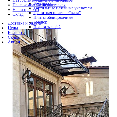
Натуральный камень в интерьере
Брусчатка
Наша компания на выставках
Тактильные наземные указатели
Наши проекты
Гранитная плитка "Скала"
Склад
Плиты облицовочные
Бордюр
Доставка и оплата
Показать ещё 2
Цены
Контакты
Склад
Акции