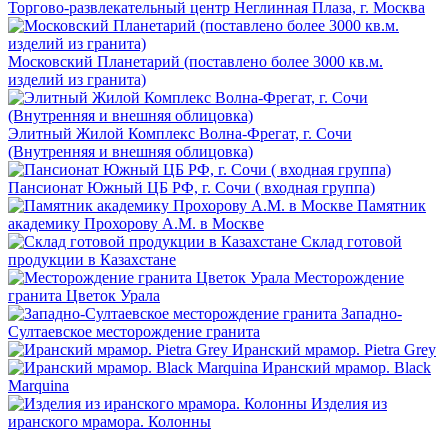
Торгово-развлекательный центр Неглинная Плаза, г. Москва
Московский Планетарий (поставлено более 3000 кв.м.
изделий из гранита)
Элитный Жилой Комплекс Волна-Фрегат, г. Сочи
(Внутренняя и внешняя облицовка)
Пансионат Южный ЦБ РФ, г. Сочи ( входная группа)
Памятник
академику Прохорову А.М. в Москве
Склад готовой
продукции в Казахстане
Месторождение
гранита Цветок Урала
Западно-
Султаевское месторождение гранита
Иранский мрамор. Pietra Grey
Иранский мрамор. Black
Marquina
Изделия из
иранского мрамора. Колонны