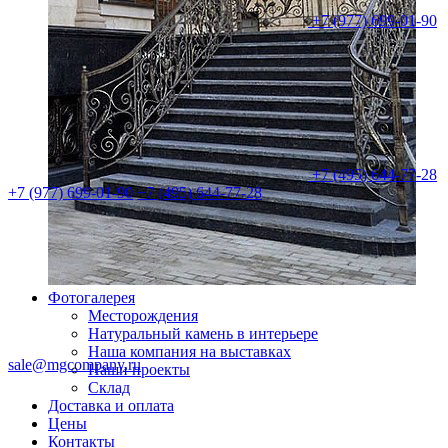
+7 (977) 699-01-90
+7 (495) 644-77-28
+7 (977) 699-01-90
+7 (495) 644-77-28
Фотогалерея
Месторождения
Натуральный камень в интерьере
Наша компания на выставках
sale@mgcompany.ru
Наши проекты
Склад
Доставка и оплата
Цены
Контакты