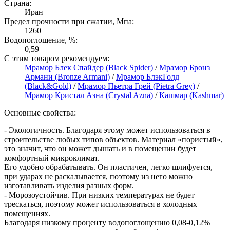
Страна:
Иран
Предел прочности при сжатии, Мпа:
1260
Водопоглощение, %:
0,59
С этим товаром рекомендуем:
Мрамор Блек Спайдер (Black Spider)
/
Мрамор Бронз
Армани (Bronze Armani)
/
Мрамор БлэкГолд
(Black&Gold)
/
Мрамор Пьетра Грей (Pietra Grey)
/
Мрамор Кристал Азна (Crystal Azna)
/
Кашмар (Kashmar)
Основные свойства:
- Экологичность. Благодаря этому может использоваться в
строительстве любых типов объектов. Материал «пористый»,
это значит, что он может дышать и в помещении будет
комфортный микроклимат.
Его удобно обрабатывать. Он пластичен, легко шлифуется,
при ударах не раскалывается, поэтому из него можно
изготавливать изделия разных форм.
- Морозоустойчив. При низких температурах не будет
трескаться, поэтому может использоваться в холодных
помещениях.
Благодаря низкому проценту водопоглощению 0,08-0,12%