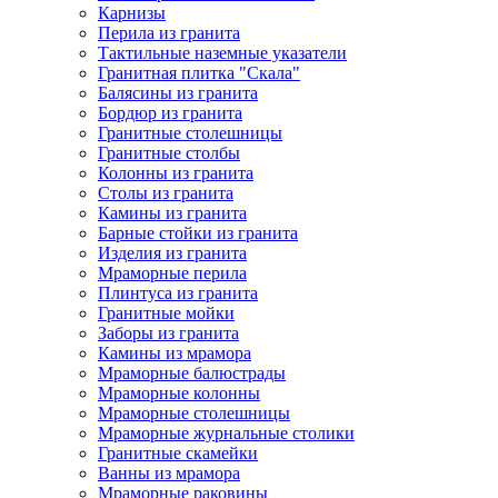
Карнизы
Перила из гранита
Тактильные наземные указатели
Гранитная плитка "Скала"
Балясины из гранита
Бордюр из гранита
Гранитные столешницы
Гранитные столбы
Колонны из гранита
Столы из гранита
Камины из гранита
Барные стойки из гранита
Изделия из гранита
Мраморные перила
Плинтуса из гранита
Гранитные мойки
Заборы из гранита
Камины из мрамора
Мраморные балюстрады
Мраморные колонны
Мраморные столешницы
Мраморные журнальные столики
Гранитные скамейки
Ванны из мрамора
Мраморные раковины