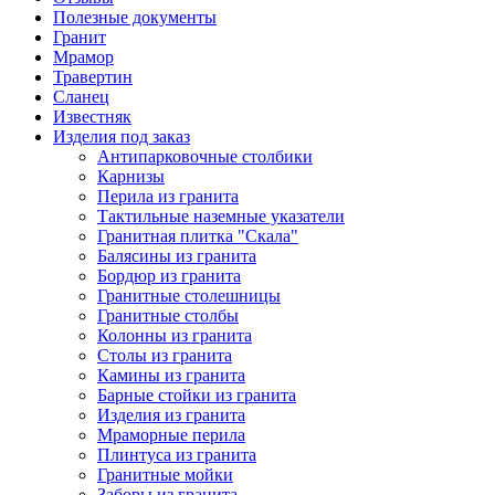
Полезные документы
Гранит
Мрамор
Травертин
Сланец
Известняк
Изделия под заказ
Антипарковочные столбики
Карнизы
Перила из гранита
Тактильные наземные указатели
Гранитная плитка "Скала"
Балясины из гранита
Бордюр из гранита
Гранитные столешницы
Гранитные столбы
Колонны из гранита
Столы из гранита
Камины из гранита
Барные стойки из гранита
Изделия из гранита
Мраморные перила
Плинтуса из гранита
Гранитные мойки
Заборы из гранита