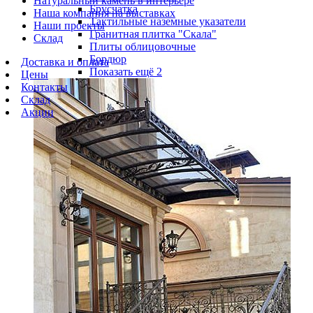
Натуральный камень в интерьере
Брусчатка
Наша компания на выставках
Тактильные наземные указатели
Наши проекты
Гранитная плитка "Скала"
Склад
Плиты облицовочные
Бордюр
Доставка и оплата
Показать ещё 2
Цены
Контакты
Склад
Акции