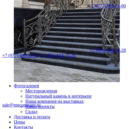
+7 (977) 699-01-90
+7 (495) 644-77-28
+7 (977) 699-01-90
+7 (495) 644-77-28
Фотогалерея
Месторождения
Натуральный камень в интерьере
Наша компания на выставках
sale@mgcompany.ru
Наши проекты
Склад
Доставка и оплата
Цены
Контакты