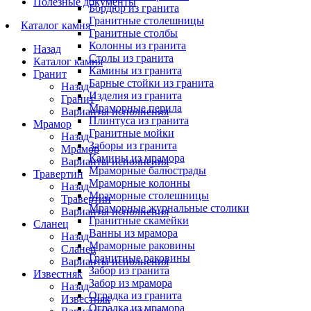
Полезные документы
Бордюр из гранита
Гранитные столешницы
Каталог камня
Гранитные столбы
Колонны из гранита
Назад
Столы из гранита
Каталог камня
Камины из гранита
Гранит
Барные стойки из гранита
Назад
Изделия из гранита
Гранит
Мраморные перила
Варианты исполнения
Плинтуса из гранита
Мрамор
Гранитные мойки
Назад
Заборы из гранита
Мрамор
Камины из мрамора
Варианты исполнения
Мраморные балюстрады
Травертин
Мраморные колонны
Назад
Мраморные столешницы
Травертин
Мраморные журнальные столики
Варианты исполнения
Гранитные скамейки
Сланец
Ванны из мрамора
Назад
Мраморные раковины
Сланец
Гранитные раковины
Варианты исполнения
Забор из гранита
Известняк
Забор из мрамора
Назад
Оградка из гранита
Известняк
Оградка из мрамора