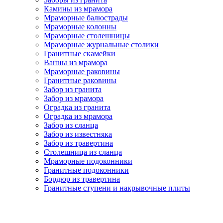
Камины из мрамора
Мраморные балюстрады
Мраморные колонны
Мраморные столешницы
Мраморные журнальные столики
Гранитные скамейки
Ванны из мрамора
Мраморные раковины
Гранитные раковины
Забор из гранита
Забор из мрамора
Оградка из гранита
Оградка из мрамора
Забор из сланца
Забор из известняка
Забор из травертина
Столешница из сланца
Мраморные подоконники
Гранитные подоконники
Бордюр из травертина
Гранитные ступени и накрывочные плиты