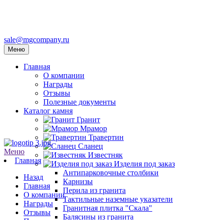
sale@mgcompany.ru
Меню
Главная
О компании
Награды
Отзывы
Полезные документы
Каталог камня
Гранит
Мрамор
Травертин
Сланец
Меню
Известняк
Главная
Изделия под заказ
Антипарковочные столбики
Назад
Карнизы
Главная
Перила из гранита
О компании
Тактильные наземные указатели
Награды
Гранитная плитка "Скала"
Отзывы
Балясины из гранита