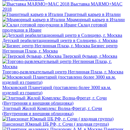
Выставка MARMO+MAC
2018
Гранитный карьер в Италии
Мраморный карьер в Италии
Склад готовой
продукции в Иране
Детский реабилитационный центр в Солнцево, г. Москва
Бизнес центр
Неглинная Плаза, г. Москва
Тверской бульвар, г.Москва
Торгово-развлекательный центр Неглинная Плаза, г. Москва
Московский Планетарий (поставлено более 3000 кв.м.
изделий из гранита)
Элитный Жилой Комплекс Волна-Фрегат, г. Сочи
(Внутренняя и внешняя облицовка)
Пансионат Южный ЦБ РФ, г. Сочи ( входная группа)
Памятник