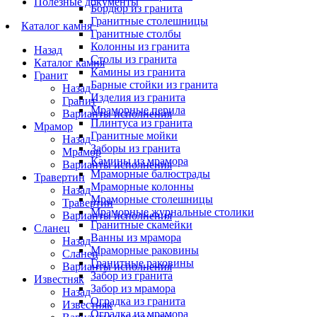
Полезные документы
Бордюр из гранита
Гранитные столешницы
Каталог камня
Гранитные столбы
Колонны из гранита
Назад
Столы из гранита
Каталог камня
Камины из гранита
Гранит
Барные стойки из гранита
Назад
Изделия из гранита
Гранит
Мраморные перила
Варианты исполнения
Плинтуса из гранита
Мрамор
Гранитные мойки
Назад
Заборы из гранита
Мрамор
Камины из мрамора
Варианты исполнения
Мраморные балюстрады
Травертин
Мраморные колонны
Назад
Мраморные столешницы
Травертин
Мраморные журнальные столики
Варианты исполнения
Гранитные скамейки
Сланец
Ванны из мрамора
Назад
Мраморные раковины
Сланец
Гранитные раковины
Варианты исполнения
Забор из гранита
Известняк
Забор из мрамора
Назад
Оградка из гранита
Известняк
Оградка из мрамора