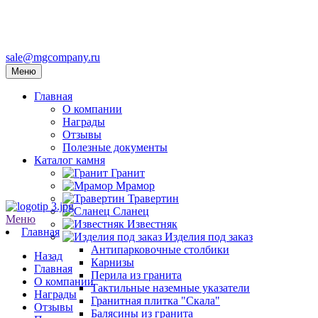
sale@mgcompany.ru
Меню
Главная
О компании
Награды
Отзывы
Полезные документы
Каталог камня
Гранит
Мрамор
Травертин
Сланец
Меню
Известняк
Главная
Изделия под заказ
Антипарковочные столбики
Назад
Карнизы
Главная
Перила из гранита
О компании
Тактильные наземные указатели
Награды
Гранитная плитка "Скала"
Отзывы
Балясины из гранита