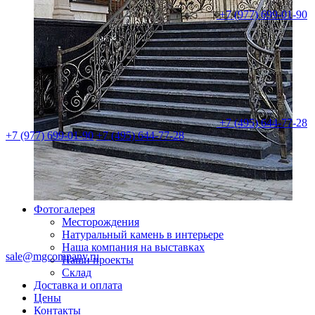
+7 (977) 699-01-90
+7 (495) 644-77-28
+7 (977) 699-01-90
+7 (495) 644-77-28
Фотогалерея
Месторождения
Натуральный камень в интерьере
Наша компания на выставках
sale@mgcompany.ru
Наши проекты
Склад
Доставка и оплата
Цены
Контакты