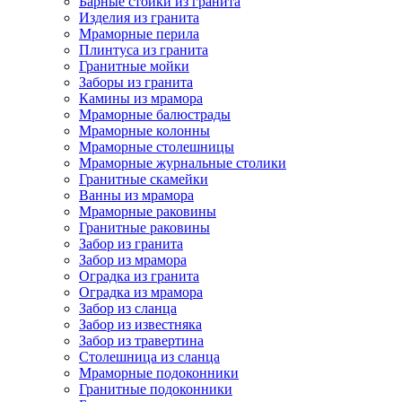
Барные стойки из гранита
Изделия из гранита
Мраморные перила
Плинтуса из гранита
Гранитные мойки
Заборы из гранита
Камины из мрамора
Мраморные балюстрады
Мраморные колонны
Мраморные столешницы
Мраморные журнальные столики
Гранитные скамейки
Ванны из мрамора
Мраморные раковины
Гранитные раковины
Забор из гранита
Забор из мрамора
Оградка из гранита
Оградка из мрамора
Забор из сланца
Забор из известняка
Забор из травертина
Столешница из сланца
Мраморные подоконники
Гранитные подоконники