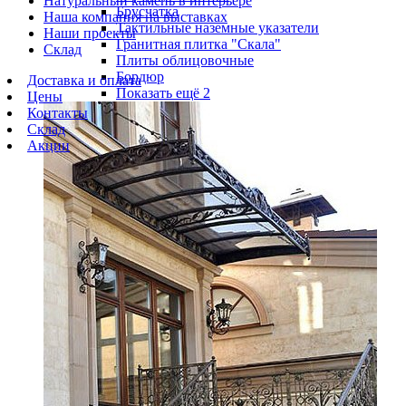
Натуральный камень в интерьере
Брусчатка
Наша компания на выставках
Тактильные наземные указатели
Наши проекты
Гранитная плитка "Скала"
Склад
Плиты облицовочные
Бордюр
Доставка и оплата
Показать ещё 2
Цены
Контакты
Склад
Акции