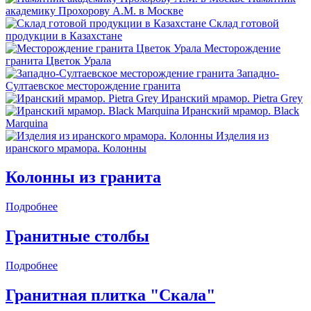
академику Прохорову А.М. в Москве
Склад готовой
продукции в Казахстане
Месторождение
гранита Цветок Урала
Западно-
Султаевское месторождение гранита
Иранский мрамор. Pietra Grey
Иранский мрамор. Black
Marquina
Изделия из
иранского мрамора. Колонны
Колонны из гранита
Подробнее
Гранитные столбы
Подробнее
Гранитная плитка "Скала"