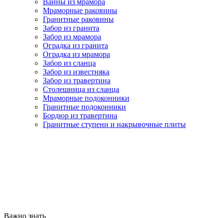
Ванны из мрамора
Мраморные раковины
Гранитные раковины
Забор из гранита
Забор из мрамора
Оградка из гранита
Оградка из мрамора
Забор из сланца
Забор из известняка
Забор из травертина
Столешница из сланца
Мраморные подоконники
Гранитные подоконники
Бордюр из травертина
Гранитные ступени и накрывочные плиты
Важно знать