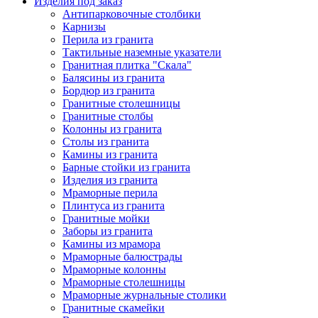
Изделия под заказ
Антипарковочные столбики
Карнизы
Перила из гранита
Тактильные наземные указатели
Гранитная плитка "Скала"
Балясины из гранита
Бордюр из гранита
Гранитные столешницы
Гранитные столбы
Колонны из гранита
Столы из гранита
Камины из гранита
Барные стойки из гранита
Изделия из гранита
Мраморные перила
Плинтуса из гранита
Гранитные мойки
Заборы из гранита
Камины из мрамора
Мраморные балюстрады
Мраморные колонны
Мраморные столешницы
Мраморные журнальные столики
Гранитные скамейки