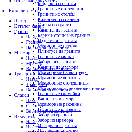
Полезные документы
Бордюр из гранита
Гранитные столешницы
Каталог камня
Гранитные столбы
Колонны из гранита
Назад
Столы из гранита
Каталог камня
Камины из гранита
Гранит
Барные стойки из гранита
Назад
Изделия из гранита
Гранит
Мраморные перила
Варианты исполнения
Плинтуса из гранита
Мрамор
Гранитные мойки
Назад
Заборы из гранита
Мрамор
Камины из мрамора
Варианты исполнения
Мраморные балюстрады
Травертин
Мраморные колонны
Назад
Мраморные столешницы
Травертин
Мраморные журнальные столики
Варианты исполнения
Гранитные скамейки
Сланец
Ванны из мрамора
Назад
Мраморные раковины
Сланец
Гранитные раковины
Варианты исполнения
Забор из гранита
Известняк
Забор из мрамора
Назад
Оградка из гранита
Известняк
Оградка из мрамора