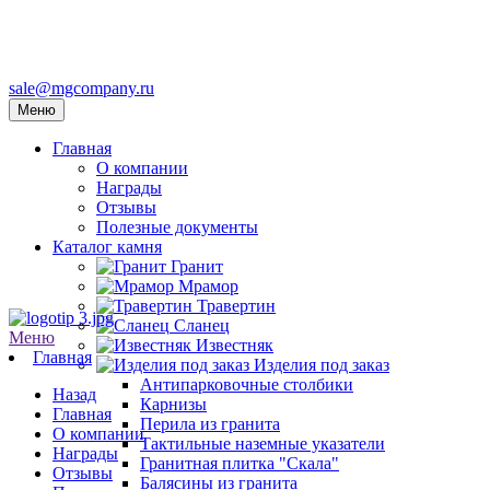
sale@mgcompany.ru
Меню
Главная
О компании
Награды
Отзывы
Полезные документы
Каталог камня
Гранит
Мрамор
Травертин
Сланец
Меню
Известняк
Главная
Изделия под заказ
Антипарковочные столбики
Назад
Карнизы
Главная
Перила из гранита
О компании
Тактильные наземные указатели
Награды
Гранитная плитка "Скала"
Отзывы
Балясины из гранита