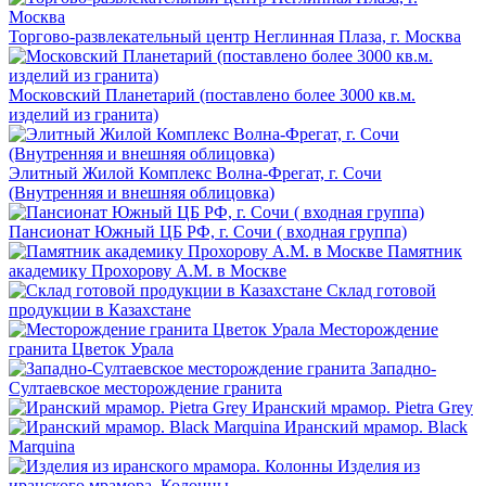
Торгово-развлекательный центр Неглинная Плаза, г. Москва
Московский Планетарий (поставлено более 3000 кв.м.
изделий из гранита)
Элитный Жилой Комплекс Волна-Фрегат, г. Сочи
(Внутренняя и внешняя облицовка)
Пансионат Южный ЦБ РФ, г. Сочи ( входная группа)
Памятник
академику Прохорову А.М. в Москве
Склад готовой
продукции в Казахстане
Месторождение
гранита Цветок Урала
Западно-
Султаевское месторождение гранита
Иранский мрамор. Pietra Grey
Иранский мрамор. Black
Marquina
Изделия из
иранского мрамора. Колонны