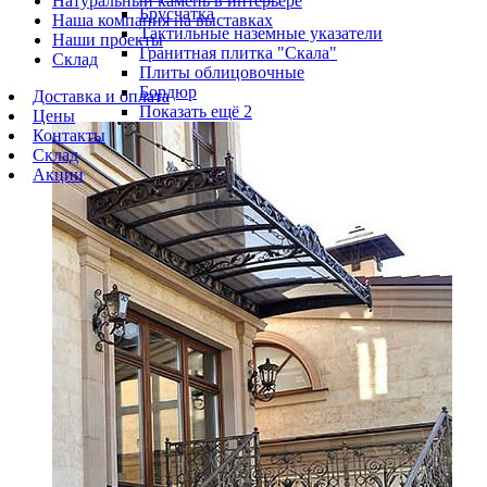
Натуральный камень в интерьере
Брусчатка
Наша компания на выставках
Тактильные наземные указатели
Наши проекты
Гранитная плитка "Скала"
Склад
Плиты облицовочные
Бордюр
Доставка и оплата
Показать ещё 2
Цены
Контакты
Склад
Акции