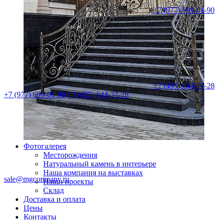
+7 (977) 699-01-90
+7 (495) 644-77-28
+7 (977) 699-01-90
+7 (495) 644-77-28
Фотогалерея
Месторождения
Натуральный камень в интерьере
Наша компания на выставках
sale@mgcompany.ru
Наши проекты
Склад
Доставка и оплата
Цены
Контакты