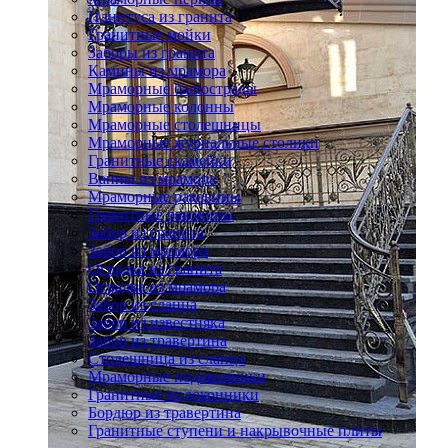
Плинтуса из гранита
Гранитные мойки
Заборы из гранита
Камины из мрамора
Мраморные балюстрады
Мраморные колонны
Мраморные столешницы
Мраморные журнальные столики
Гранитные скамейки
Ванны из мрамора
Мраморные раковины
Гранитные раковины
Забор из гранита
Забор из мрамора
Оградка из гранита
Оградка из мрамора
Забор из сланца
Забор из известняка
Забор из травертина
Столешница из сланца
Мраморные подоконники
Гранитные подоконники
Бордюр из травертина
Гранитные ступени и накрывочные плиты