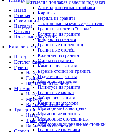
Главная
Изделия под заказ
Антипарковочные столбики
Назад
Карнизы
Главная
Перила из гранита
О компании
Тактильные наземные указатели
Награды
Гранитная плитка "Скала"
Отзывы
Балясины из гранита
Полезные документы
Бордюр из гранита
Гранитные столешницы
Каталог камня
Гранитные столбы
Колонны из гранита
Назад
Столы из гранита
Каталог камня
Камины из гранита
Гранит
Барные стойки из гранита
Назад
Изделия из гранита
Гранит
Мраморные перила
Варианты исполнения
Плинтуса из гранита
Мрамор
Гранитные мойки
Назад
Заборы из гранита
Мрамор
Камины из мрамора
Варианты исполнения
Мраморные балюстрады
Травертин
Мраморные колонны
Назад
Мраморные столешницы
Травертин
Мраморные журнальные столики
Варианты исполнения
Гранитные скамейки
Сланец