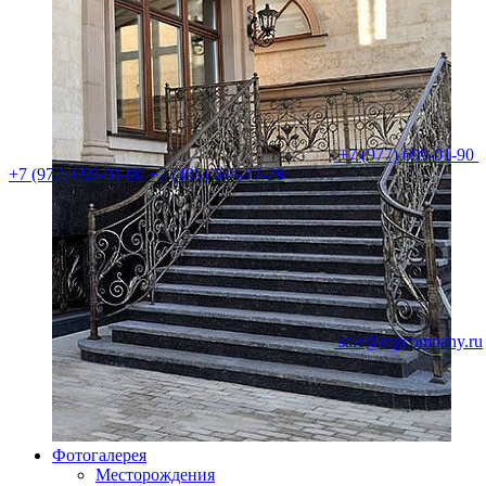
+7 (977) 699-01-90
+7 (977) 699-01-90
+7 (495) 644-77-28
sale@mgcompany.ru
Фотогалерея
Месторождения