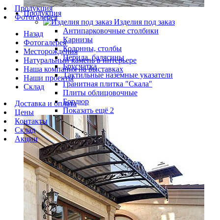
Продукция
Продукция
Фотогалерея
Изделия под заказ
Антипарковочные столбики
Назад
Карнизы
Фотогалерея
Колонны, столбы
Месторождения
Перила, балясины
Натуральный камень в интерьере
Брусчатка
Наша компания на выставках
Тактильные наземные указатели
Наши проекты
Гранитная плитка "Скала"
Склад
Плиты облицовочные
Бордюр
Доставка и оплата
Показать ещё 2
Цены
Контакты
Склад
Акции