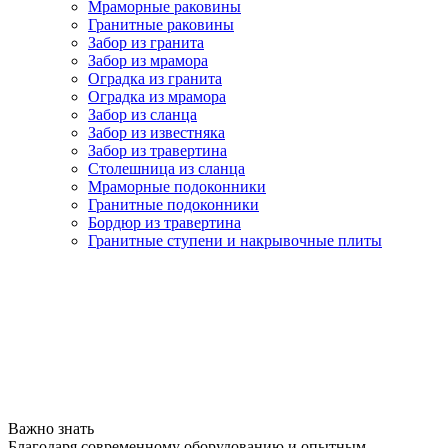
Мраморные раковины
Гранитные раковины
Забор из гранита
Забор из мрамора
Оградка из гранита
Оградка из мрамора
Забор из сланца
Забор из известняка
Забор из травертина
Столешница из сланца
Мраморные подоконники
Гранитные подоконники
Бордюр из травертина
Гранитные ступени и накрывочные плиты
Важно знать
Благодаря современному оборудованию и опытным