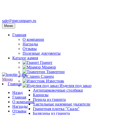
sale@mgcompany.ru
Меню
Главная
О компании
Награды
Отзывы
Полезные документы
Каталог камня
Гранит
Мрамор
Травертин
Сланец
Меню
Известняк
Главная
Изделия под заказ
Антипарковочные столбики
Назад
Карнизы
Главная
Перила из гранита
О компании
Тактильные наземные указатели
Награды
Гранитная плитка "Скала"
Отзывы
Балясины из гранита