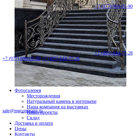
+7 (977) 699-01-90
+7 (495) 644-77-28
+7 (977) 699-01-90
+7 (495) 644-77-28
Фотогалерея
Месторождения
Натуральный камень в интерьере
Наша компания на выставках
sale@mgcompany.ru
Наши проекты
Склад
Доставка и оплата
Цены
Контакты