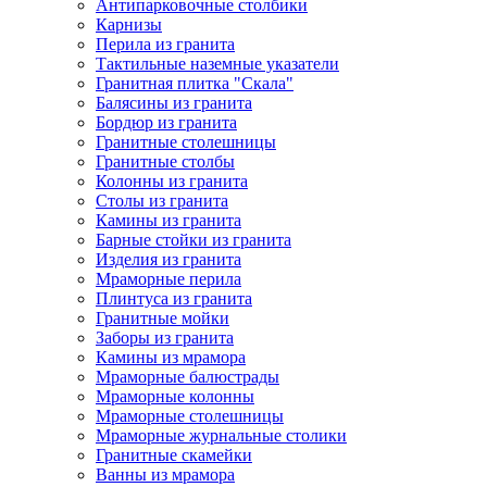
Антипарковочные столбики
Карнизы
Перила из гранита
Тактильные наземные указатели
Гранитная плитка "Скала"
Балясины из гранита
Бордюр из гранита
Гранитные столешницы
Гранитные столбы
Колонны из гранита
Столы из гранита
Камины из гранита
Барные стойки из гранита
Изделия из гранита
Мраморные перила
Плинтуса из гранита
Гранитные мойки
Заборы из гранита
Камины из мрамора
Мраморные балюстрады
Мраморные колонны
Мраморные столешницы
Мраморные журнальные столики
Гранитные скамейки
Ванны из мрамора