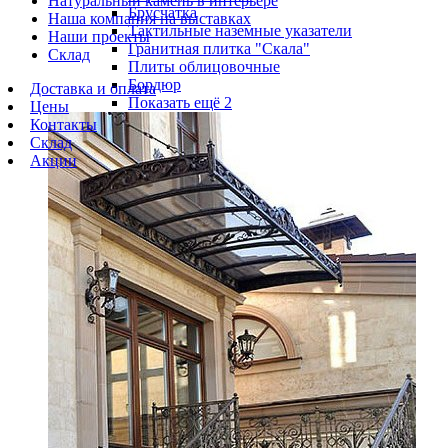
Натуральный камень в интерьере
Брусчатка
Наша компания на выставках
Тактильные наземные указатели
Наши проекты
Гранитная плитка "Скала"
Склад
Плиты облицовочные
Бордюр
Доставка и оплата
Показать ещё 2
Цены
Контакты
Склад
Акции