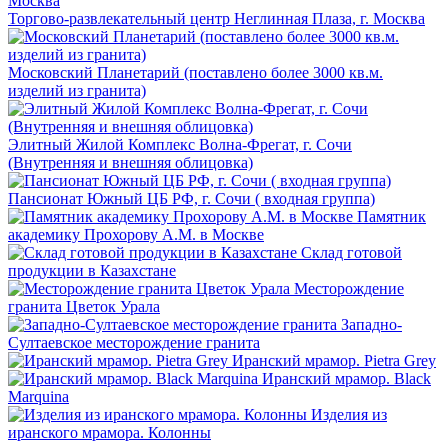
Торгово-развлекательный центр Неглинная Плаза, г. Москва
Московский Планетарий (поставлено более 3000 кв.м.
изделий из гранита)
Элитный Жилой Комплекс Волна-Фрегат, г. Сочи
(Внутренняя и внешняя облицовка)
Пансионат Южный ЦБ РФ, г. Сочи ( входная группа)
Памятник
академику Прохорову А.М. в Москве
Склад готовой
продукции в Казахстане
Месторождение
гранита Цветок Урала
Западно-
Султаевское месторождение гранита
Иранский мрамор. Pietra Grey
Иранский мрамор. Black
Marquina
Изделия из
иранского мрамора. Колонны