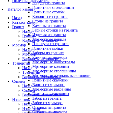
Полезные документы
Бордюр из гранита
Гранитные столешницы
Каталог камня
Гранитные столбы
Колонны из гранита
Назад
Столы из гранита
Каталог камня
Камины из гранита
Гранит
Барные стойки из гранита
Назад
Изделия из гранита
Гранит
Мраморные перила
Варианты исполнения
Плинтуса из гранита
Мрамор
Гранитные мойки
Назад
Заборы из гранита
Мрамор
Камины из мрамора
Варианты исполнения
Мраморные балюстрады
Травертин
Мраморные колонны
Назад
Мраморные столешницы
Травертин
Мраморные журнальные столики
Варианты исполнения
Гранитные скамейки
Сланец
Ванны из мрамора
Назад
Мраморные раковины
Сланец
Гранитные раковины
Варианты исполнения
Забор из гранита
Известняк
Забор из мрамора
Назад
Оградка из гранита
Известняк
Оградка из мрамора