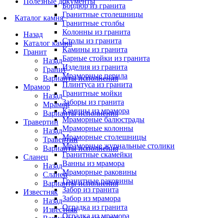
Полезные документы
Бордюр из гранита
Гранитные столешницы
Каталог камня
Гранитные столбы
Колонны из гранита
Назад
Столы из гранита
Каталог камня
Камины из гранита
Гранит
Барные стойки из гранита
Назад
Изделия из гранита
Гранит
Мраморные перила
Варианты исполнения
Плинтуса из гранита
Мрамор
Гранитные мойки
Назад
Заборы из гранита
Мрамор
Камины из мрамора
Варианты исполнения
Мраморные балюстрады
Травертин
Мраморные колонны
Назад
Мраморные столешницы
Травертин
Мраморные журнальные столики
Варианты исполнения
Гранитные скамейки
Сланец
Ванны из мрамора
Назад
Мраморные раковины
Сланец
Гранитные раковины
Варианты исполнения
Забор из гранита
Известняк
Забор из мрамора
Назад
Оградка из гранита
Известняк
Оградка из мрамора