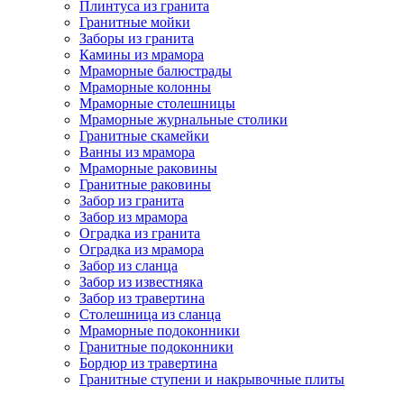
Плинтуса из гранита
Гранитные мойки
Заборы из гранита
Камины из мрамора
Мраморные балюстрады
Мраморные колонны
Мраморные столешницы
Мраморные журнальные столики
Гранитные скамейки
Ванны из мрамора
Мраморные раковины
Гранитные раковины
Забор из гранита
Забор из мрамора
Оградка из гранита
Оградка из мрамора
Забор из сланца
Забор из известняка
Забор из травертина
Столешница из сланца
Мраморные подоконники
Гранитные подоконники
Бордюр из травертина
Гранитные ступени и накрывочные плиты