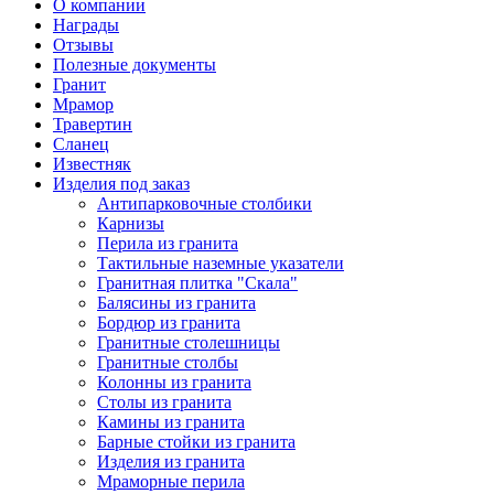
О компании
Награды
Отзывы
Полезные документы
Гранит
Мрамор
Травертин
Сланец
Известняк
Изделия под заказ
Антипарковочные столбики
Карнизы
Перила из гранита
Тактильные наземные указатели
Гранитная плитка "Скала"
Балясины из гранита
Бордюр из гранита
Гранитные столешницы
Гранитные столбы
Колонны из гранита
Столы из гранита
Камины из гранита
Барные стойки из гранита
Изделия из гранита
Мраморные перила