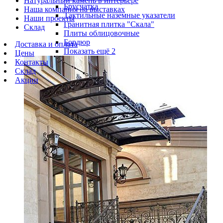
Натуральный камень в интерьере
Брусчатка
Наша компания на выставках
Тактильные наземные указатели
Наши проекты
Гранитная плитка "Скала"
Склад
Плиты облицовочные
Бордюр
Доставка и оплата
Показать ещё 2
Цены
Контакты
Склад
Акции