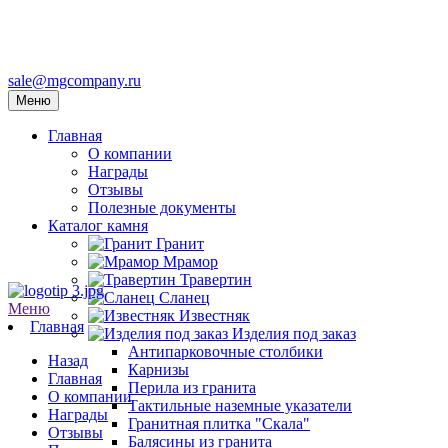
sale@mgcompany.ru
Меню
Главная
О компании
Награды
Отзывы
Полезные документы
Каталог камня
Гранит
Мрамор
Травертин
Сланец
Меню
Известняк
Главная
Изделия под заказ
Антипарковочные столбики
Назад
Карнизы
Главная
Перила из гранита
О компании
Тактильные наземные указатели
Награды
Гранитная плитка "Скала"
Отзывы
Балясины из гранита