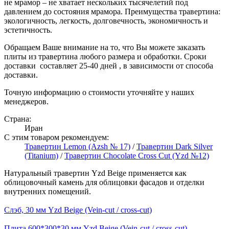
не мрамор – не хватает нескольких тысячелетий под
давлением до состояния мрамора. Преимущества травертина:
экологичность, легкость, долговечность, экономичность и
эстетичность.
Обращаем Ваше внимание на то, что Вы можете заказать
плиты из травертина любого размера и обработки. Сроки
доставки составляет 25-40 дней , в зависимости от способа
доставки.
Точную информацию о стоимости уточняйте у наших
менеджеров.
Страна:
Иран
С этим товаром рекомендуем:
Травертин Lemon (Azsh № 17)
/
Травертин Dark Silver
(Titanium)
/
Травертин Chocolate Cross Cut (Yzd №12)
Натуральный травертин Yzd Beige применяется как
облицовочный камень для облицовки фасадов и отделки
внутренних помещений.
Слэб, 30 мм Yzd Beige (Vein-cut / cross-cut)
Плита 600*300*30 мм Yzd Beige (Vein-cut / cross-cut)