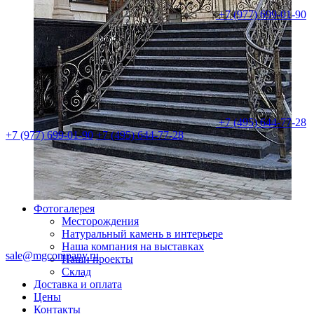
+7 (977) 699-01-90
+7 (495) 644-77-28
+7 (977) 699-01-90
+7 (495) 644-77-28
Фотогалерея
Месторождения
Натуральный камень в интерьере
Наша компания на выставках
sale@mgcompany.ru
Наши проекты
Склад
Доставка и оплата
Цены
Контакты