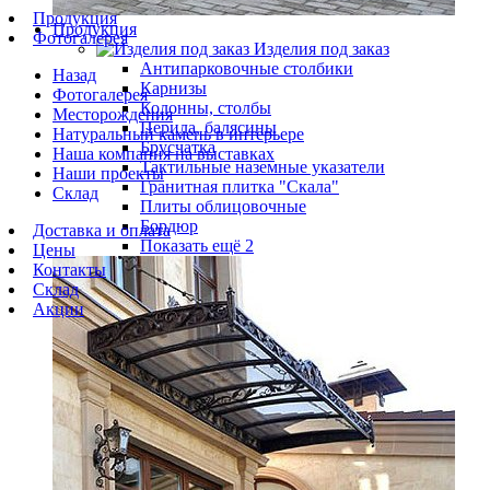
Продукция
Продукция
Фотогалерея
Изделия под заказ
Антипарковочные столбики
Назад
Карнизы
Фотогалерея
Колонны, столбы
Месторождения
Перила, балясины
Натуральный камень в интерьере
Брусчатка
Наша компания на выставках
Тактильные наземные указатели
Наши проекты
Гранитная плитка "Скала"
Склад
Плиты облицовочные
Бордюр
Доставка и оплата
Показать ещё 2
Цены
Контакты
Склад
Акции