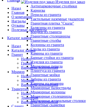
Главная
Изделия под заказ
Антипарковочные столбики
Назад
Карнизы
Главная
Перила из гранита
О компании
Тактильные наземные указатели
Награды
Гранитная плитка "Скала"
Отзывы
Балясины из гранита
Полезные документы
Бордюр из гранита
Гранитные столешницы
Каталог камня
Гранитные столбы
Колонны из гранита
Назад
Столы из гранита
Каталог камня
Камины из гранита
Гранит
Барные стойки из гранита
Назад
Изделия из гранита
Гранит
Мраморные перила
Варианты исполнения
Плинтуса из гранита
Мрамор
Гранитные мойки
Назад
Заборы из гранита
Мрамор
Камины из мрамора
Варианты исполнения
Мраморные балюстрады
Травертин
Мраморные колонны
Назад
Мраморные столешницы
Травертин
Мраморные журнальные столики
Варианты исполнения
Гранитные скамейки
Сланец