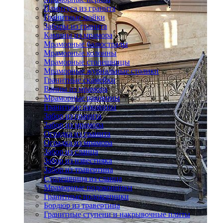
Плинтуса из гранита
Гранитные мойки
Заборы из гранита
Камины из мрамора
Мраморные балюстрады
Мраморные колонны
Мраморные столешницы
Мраморные журнальные столики
Гранитные скамейки
Ванны из мрамора
Мраморные раковины
Гранитные раковины
Забор из гранита
Забор из мрамора
Оградка из гранита
Оградка из мрамора
Забор из сланца
Забор из известняка
Забор из травертина
Столешница из сланца
Мраморные подоконники
Гранитные подоконники
Бордюр из травертина
Гранитные ступени и накрывочные плиты