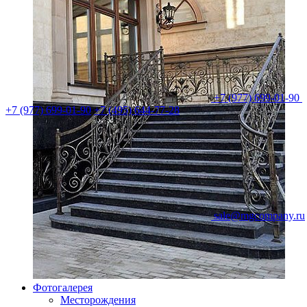
+7 (977) 699-01-90
+7 (977) 699-01-90
+7 (495) 644-77-28
sale@mgcompany.ru
Фотогалерея
Месторождения