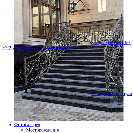
+7 (977) 699-01-90
+7 (977) 699-01-90
+7 (495) 644-77-28
sale@mgcompany.ru
Фотогалерея
Месторождения