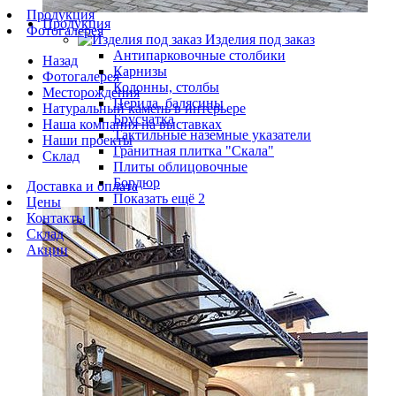
Продукция
Продукция
Фотогалерея
Изделия под заказ
Антипарковочные столбики
Назад
Карнизы
Фотогалерея
Колонны, столбы
Месторождения
Перила, балясины
Натуральный камень в интерьере
Брусчатка
Наша компания на выставках
Тактильные наземные указатели
Наши проекты
Гранитная плитка "Скала"
Склад
Плиты облицовочные
Бордюр
Доставка и оплата
Показать ещё 2
Цены
Контакты
Склад
Акции