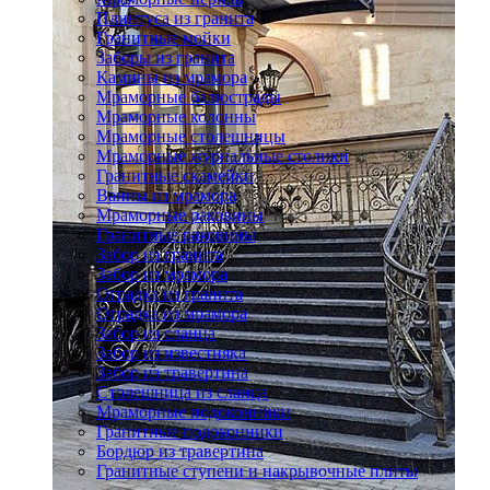
Плинтуса из гранита
Гранитные мойки
Заборы из гранита
Камины из мрамора
Мраморные балюстрады
Мраморные колонны
Мраморные столешницы
Мраморные журнальные столики
Гранитные скамейки
Ванны из мрамора
Мраморные раковины
Гранитные раковины
Забор из гранита
Забор из мрамора
Оградка из гранита
Оградка из мрамора
Забор из сланца
Забор из известняка
Забор из травертина
Столешница из сланца
Мраморные подоконники
Гранитные подоконники
Бордюр из травертина
Гранитные ступени и накрывочные плиты