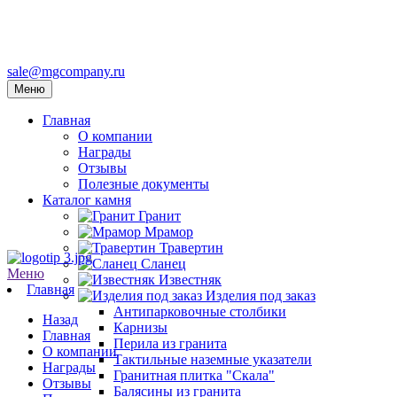
sale@mgcompany.ru
Меню
Главная
О компании
Награды
Отзывы
Полезные документы
Каталог камня
Гранит
Мрамор
Травертин
Сланец
Меню
Известняк
Главная
Изделия под заказ
Антипарковочные столбики
Назад
Карнизы
Главная
Перила из гранита
О компании
Тактильные наземные указатели
Награды
Гранитная плитка "Скала"
Отзывы
Балясины из гранита