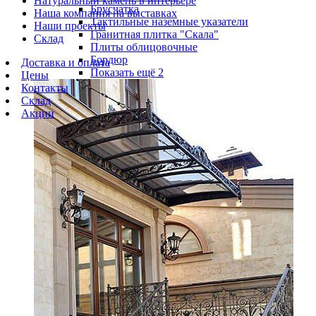
Натуральный камень в интерьере
Брусчатка
Наша компания на выставках
Тактильные наземные указатели
Наши проекты
Гранитная плитка "Скала"
Склад
Плиты облицовочные
Бордюр
Доставка и оплата
Показать ещё 2
Цены
Контакты
Склад
Акции