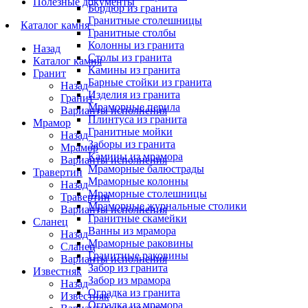
Полезные документы
Бордюр из гранита
Гранитные столешницы
Каталог камня
Гранитные столбы
Колонны из гранита
Назад
Столы из гранита
Каталог камня
Камины из гранита
Гранит
Барные стойки из гранита
Назад
Изделия из гранита
Гранит
Мраморные перила
Варианты исполнения
Плинтуса из гранита
Мрамор
Гранитные мойки
Назад
Заборы из гранита
Мрамор
Камины из мрамора
Варианты исполнения
Мраморные балюстрады
Травертин
Мраморные колонны
Назад
Мраморные столешницы
Травертин
Мраморные журнальные столики
Варианты исполнения
Гранитные скамейки
Сланец
Ванны из мрамора
Назад
Мраморные раковины
Сланец
Гранитные раковины
Варианты исполнения
Забор из гранита
Известняк
Забор из мрамора
Назад
Оградка из гранита
Известняк
Оградка из мрамора