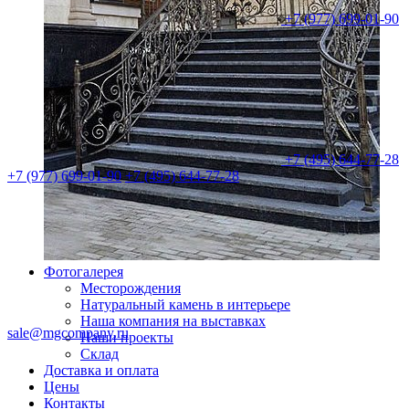
+7 (977) 699-01-90
+7 (495) 644-77-28
+7 (977) 699-01-90
+7 (495) 644-77-28
Фотогалерея
Месторождения
Натуральный камень в интерьере
Наша компания на выставках
sale@mgcompany.ru
Наши проекты
Склад
Доставка и оплата
Цены
Контакты