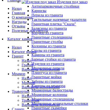
Главная
Изделия под заказ
Антипарковочные столбики
Назад
Карнизы
Главная
Перила из гранита
О компании
Тактильные наземные указатели
Награды
Гранитная плитка "Скала"
Отзывы
Балясины из гранита
Полезные документы
Бордюр из гранита
Гранитные столешницы
Каталог камня
Гранитные столбы
Колонны из гранита
Назад
Столы из гранита
Каталог камня
Камины из гранита
Гранит
Барные стойки из гранита
Назад
Изделия из гранита
Гранит
Мраморные перила
Варианты исполнения
Плинтуса из гранита
Мрамор
Гранитные мойки
Назад
Заборы из гранита
Мрамор
Камины из мрамора
Варианты исполнения
Мраморные балюстрады
Травертин
Мраморные колонны
Назад
Мраморные столешницы
Травертин
Мраморные журнальные столики
Варианты исполнения
Гранитные скамейки
Сланец