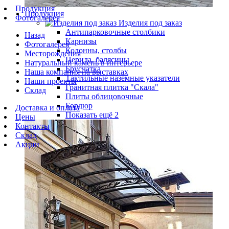
Продукция
Продукция
Фотогалерея
Изделия под заказ
Антипарковочные столбики
Назад
Карнизы
Фотогалерея
Колонны, столбы
Месторождения
Перила, балясины
Натуральный камень в интерьере
Брусчатка
Наша компания на выставках
Тактильные наземные указатели
Наши проекты
Гранитная плитка "Скала"
Склад
Плиты облицовочные
Бордюр
Доставка и оплата
Показать ещё 2
Цены
Контакты
Склад
Акции