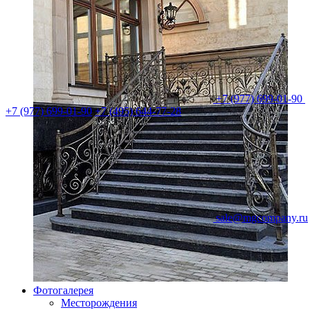
+7 (977) 699-01-90
+7 (977) 699-01-90
+7 (495) 644-77-28
sale@mgcompany.ru
Фотогалерея
Месторождения