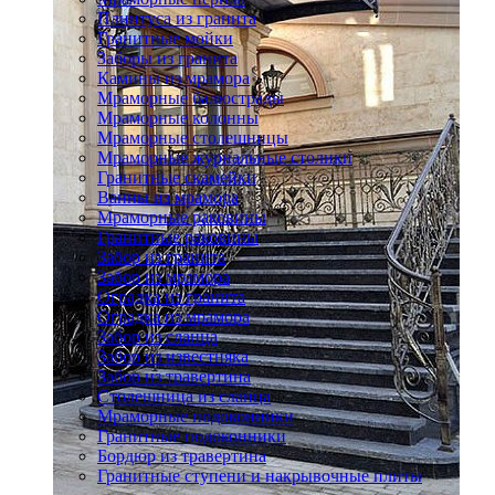
Плинтуса из гранита
Гранитные мойки
Заборы из гранита
Камины из мрамора
Мраморные балюстрады
Мраморные колонны
Мраморные столешницы
Мраморные журнальные столики
Гранитные скамейки
Ванны из мрамора
Мраморные раковины
Гранитные раковины
Забор из гранита
Забор из мрамора
Оградка из гранита
Оградка из мрамора
Забор из сланца
Забор из известняка
Забор из травертина
Столешница из сланца
Мраморные подоконники
Гранитные подоконники
Бордюр из травертина
Гранитные ступени и накрывочные плиты