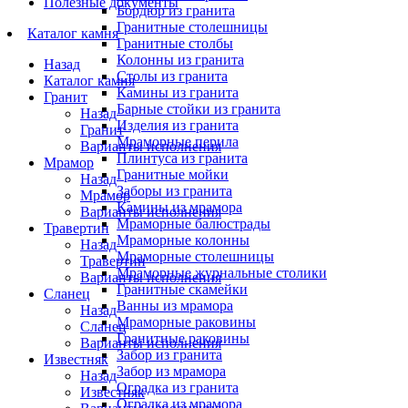
Полезные документы
Бордюр из гранита
Гранитные столешницы
Каталог камня
Гранитные столбы
Колонны из гранита
Назад
Столы из гранита
Каталог камня
Камины из гранита
Гранит
Барные стойки из гранита
Назад
Изделия из гранита
Гранит
Мраморные перила
Варианты исполнения
Плинтуса из гранита
Мрамор
Гранитные мойки
Назад
Заборы из гранита
Мрамор
Камины из мрамора
Варианты исполнения
Мраморные балюстрады
Травертин
Мраморные колонны
Назад
Мраморные столешницы
Травертин
Мраморные журнальные столики
Варианты исполнения
Гранитные скамейки
Сланец
Ванны из мрамора
Назад
Мраморные раковины
Сланец
Гранитные раковины
Варианты исполнения
Забор из гранита
Известняк
Забор из мрамора
Назад
Оградка из гранита
Известняк
Оградка из мрамора