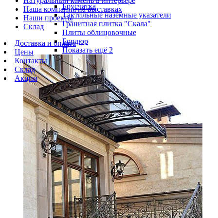
Натуральный камень в интерьере
Брусчатка
Наша компания на выставках
Тактильные наземные указатели
Наши проекты
Гранитная плитка "Скала"
Склад
Плиты облицовочные
Бордюр
Доставка и оплата
Показать ещё 2
Цены
Контакты
Склад
Акции