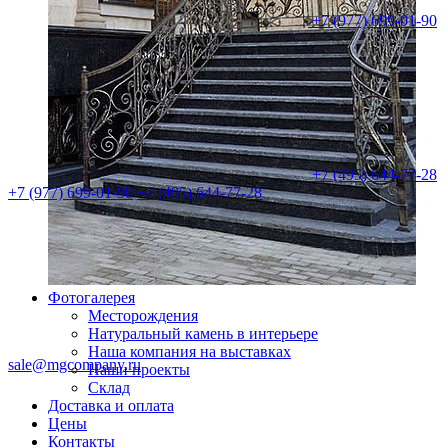
+7 (977) 699-01-90
+7 (495) 644-77-28
+7 (977) 699-01-90
+7 (495) 644-77-28
Фотогалерея
Месторождения
Натуральный камень в интерьере
Наша компания на выставках
sale@mgcompany.ru
Наши проекты
Склад
Доставка и оплата
Цены
Контакты