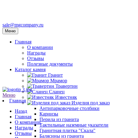
sale@mgcompany.ru
Меню
Главная
О компании
Награды
Отзывы
Полезные документы
Каталог камня
Гранит
Мрамор
Травертин
Сланец
Меню
Известняк
Главная
Изделия под заказ
Антипарковочные столбики
Назад
Карнизы
Главная
Перила из гранита
О компании
Тактильные наземные указатели
Награды
Гранитная плитка "Скала"
Отзывы
Балясины из гранита