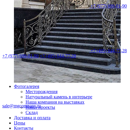
+7 (977) 699-01-90
+7 (495) 644-77-28
+7 (977) 699-01-90
+7 (495) 644-77-28
Фотогалерея
Месторождения
Натуральный камень в интерьере
Наша компания на выставках
sale@mgcompany.ru
Наши проекты
Склад
Доставка и оплата
Цены
Контакты