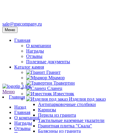
sale@mgcompany.ru
Меню
Главная
О компании
Награды
Отзывы
Полезные документы
Каталог камня
Гранит
Мрамор
Травертин
Сланец
Меню
Известняк
Главная
Изделия под заказ
Антипарковочные столбики
Назад
Карнизы
Главная
Перила из гранита
О компании
Тактильные наземные указатели
Награды
Гранитная плитка "Скала"
Отзывы
Балясины из гранита