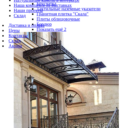
Натуральный камень в интерьере
Брусчатка
Наша компания на выставках
Тактильные наземные указатели
Наши проекты
Гранитная плитка "Скала"
Склад
Плиты облицовочные
Бордюр
Доставка и оплата
Показать ещё 2
Цены
Контакты
Склад
Акции