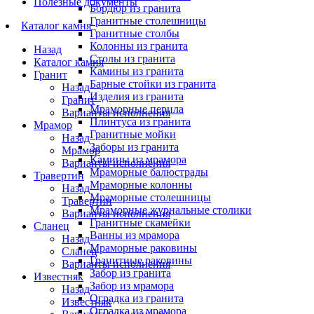
Полезные документы
Бордюр из гранита
Гранитные столешницы
Каталог камня
Гранитные столбы
Колонны из гранита
Назад
Столы из гранита
Каталог камня
Камины из гранита
Гранит
Барные стойки из гранита
Назад
Изделия из гранита
Гранит
Мраморные перила
Варианты исполнения
Плинтуса из гранита
Мрамор
Гранитные мойки
Назад
Заборы из гранита
Мрамор
Камины из мрамора
Варианты исполнения
Мраморные балюстрады
Травертин
Мраморные колонны
Назад
Мраморные столешницы
Травертин
Мраморные журнальные столики
Варианты исполнения
Гранитные скамейки
Сланец
Ванны из мрамора
Назад
Мраморные раковины
Сланец
Гранитные раковины
Варианты исполнения
Забор из гранита
Известняк
Забор из мрамора
Назад
Оградка из гранита
Известняк
Оградка из мрамора