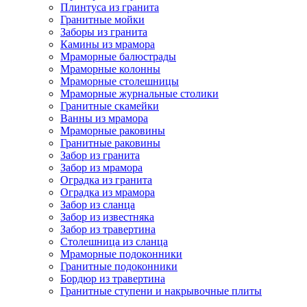
Плинтуса из гранита
Гранитные мойки
Заборы из гранита
Камины из мрамора
Мраморные балюстрады
Мраморные колонны
Мраморные столешницы
Мраморные журнальные столики
Гранитные скамейки
Ванны из мрамора
Мраморные раковины
Гранитные раковины
Забор из гранита
Забор из мрамора
Оградка из гранита
Оградка из мрамора
Забор из сланца
Забор из известняка
Забор из травертина
Столешница из сланца
Мраморные подоконники
Гранитные подоконники
Бордюр из травертина
Гранитные ступени и накрывочные плиты