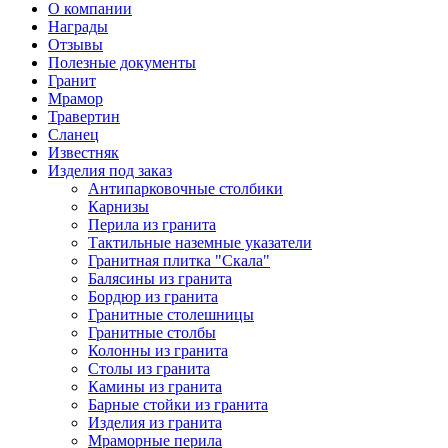
О компании
Награды
Отзывы
Полезные документы
Гранит
Мрамор
Травертин
Сланец
Известняк
Изделия под заказ
Антипарковочные столбики
Карнизы
Перила из гранита
Тактильные наземные указатели
Гранитная плитка "Скала"
Балясины из гранита
Бордюр из гранита
Гранитные столешницы
Гранитные столбы
Колонны из гранита
Столы из гранита
Камины из гранита
Барные стойки из гранита
Изделия из гранита
Мраморные перила