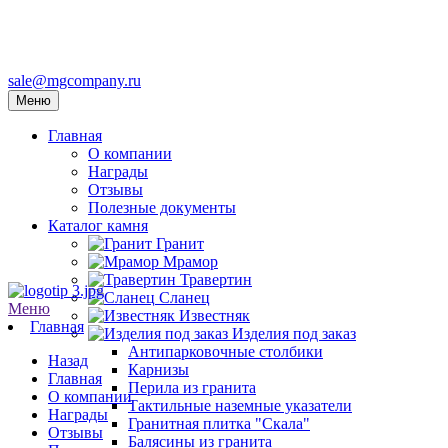
sale@mgcompany.ru
Меню
Главная
О компании
Награды
Отзывы
Полезные документы
Каталог камня
Гранит
Мрамор
Травертин
Сланец
Меню
Известняк
Главная
Изделия под заказ
Антипарковочные столбики
Назад
Карнизы
Главная
Перила из гранита
О компании
Тактильные наземные указатели
Награды
Гранитная плитка "Скала"
Отзывы
Балясины из гранита