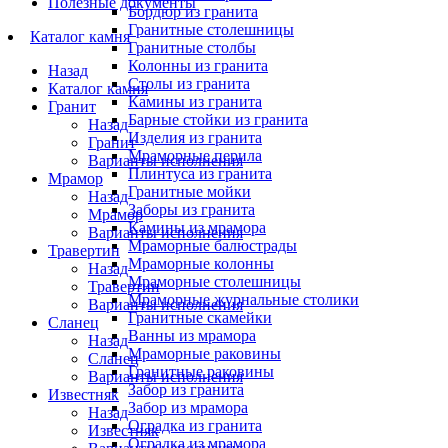
Полезные документы
Бордюр из гранита
Гранитные столешницы
Каталог камня
Гранитные столбы
Колонны из гранита
Назад
Столы из гранита
Каталог камня
Камины из гранита
Гранит
Барные стойки из гранита
Назад
Изделия из гранита
Гранит
Мраморные перила
Варианты исполнения
Плинтуса из гранита
Мрамор
Гранитные мойки
Назад
Заборы из гранита
Мрамор
Камины из мрамора
Варианты исполнения
Мраморные балюстрады
Травертин
Мраморные колонны
Назад
Мраморные столешницы
Травертин
Мраморные журнальные столики
Варианты исполнения
Гранитные скамейки
Сланец
Ванны из мрамора
Назад
Мраморные раковины
Сланец
Гранитные раковины
Варианты исполнения
Забор из гранита
Известняк
Забор из мрамора
Назад
Оградка из гранита
Известняк
Оградка из мрамора