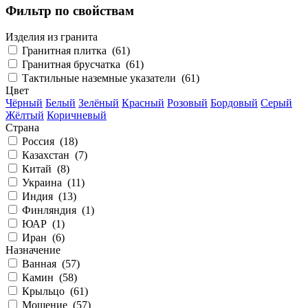
Фильтр по свойствам
Изделия из гранита
Гранитная плитка (
61
)
Гранитная брусчатка (
61
)
Тактильные наземные указатели (
61
)
Цвет
Чёрный
Белый
Зелёный
Красный
Розовый
Бордовый
Серый
Жёлтый
Коричневый
Страна
Россия (
18
)
Казахстан (
7
)
Китай (
8
)
Украина (
11
)
Индия (
13
)
Финляндия (
1
)
ЮАР (
1
)
Иран (
6
)
Назначение
Ванная (
57
)
Камин (
58
)
Крыльцо (
61
)
Мощение (
57
)