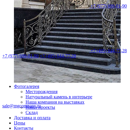
+7 (977) 699-01-90
+7 (495) 644-77-28
+7 (977) 699-01-90
+7 (495) 644-77-28
Фотогалерея
Месторождения
Натуральный камень в интерьере
Наша компания на выставках
sale@mgcompany.ru
Наши проекты
Склад
Доставка и оплата
Цены
Контакты