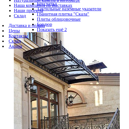
Натуральный камень в интерьере
Брусчатка
Наша компания на выставках
Тактильные наземные указатели
Наши проекты
Гранитная плитка "Скала"
Склад
Плиты облицовочные
Бордюр
Доставка и оплата
Показать ещё 2
Цены
Контакты
Склад
Акции