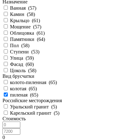
Назначение
Ванная (
57
)
Камин (
58
)
Крыльцо (
61
)
Мощение (
57
)
Облицовка (
61
)
Памятники (
64
)
Пол (
58
)
Ступени (
53
)
Улица (
59
)
Фасад (
60
)
Цоколь (
58
)
Вид брусчатки
колото-пиленная (
65
)
колотая (
65
)
пиленая (
65
)
Российские месторождения
Уральский гранит (
5
)
Карельский гранит (
5
)
Стоимость
0