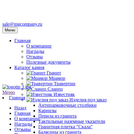
sale@mgcompany.ru
Меню
Главная
О компании
Награды
Отзывы
Полезные документы
Каталог камня
Гранит
Мрамор
Травертин
Сланец
Меню
Известняк
Главная
Изделия под заказ
Антипарковочные столбики
Назад
Карнизы
Главная
Перила из гранита
О компании
Тактильные наземные указатели
Награды
Гранитная плитка "Скала"
Отзывы
Балясины из гранита