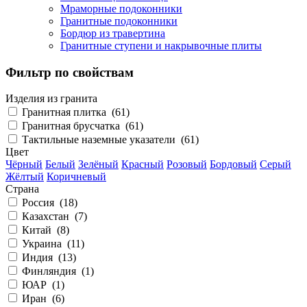
Мраморные подоконники
Гранитные подоконники
Бордюр из травертина
Гранитные ступени и накрывочные плиты
Фильтр по свойствам
Изделия из гранита
Гранитная плитка (
61
)
Гранитная брусчатка (
61
)
Тактильные наземные указатели (
61
)
Цвет
Чёрный
Белый
Зелёный
Красный
Розовый
Бордовый
Серый
Жёлтый
Коричневый
Страна
Россия (
18
)
Казахстан (
7
)
Китай (
8
)
Украина (
11
)
Индия (
13
)
Финляндия (
1
)
ЮАР (
1
)
Иран (
6
)