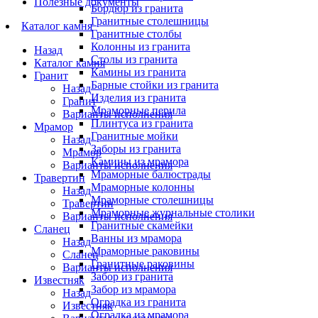
Полезные документы
Бордюр из гранита
Гранитные столешницы
Каталог камня
Гранитные столбы
Колонны из гранита
Назад
Столы из гранита
Каталог камня
Камины из гранита
Гранит
Барные стойки из гранита
Назад
Изделия из гранита
Гранит
Мраморные перила
Варианты исполнения
Плинтуса из гранита
Мрамор
Гранитные мойки
Назад
Заборы из гранита
Мрамор
Камины из мрамора
Варианты исполнения
Мраморные балюстрады
Травертин
Мраморные колонны
Назад
Мраморные столешницы
Травертин
Мраморные журнальные столики
Варианты исполнения
Гранитные скамейки
Сланец
Ванны из мрамора
Назад
Мраморные раковины
Сланец
Гранитные раковины
Варианты исполнения
Забор из гранита
Известняк
Забор из мрамора
Назад
Оградка из гранита
Известняк
Оградка из мрамора