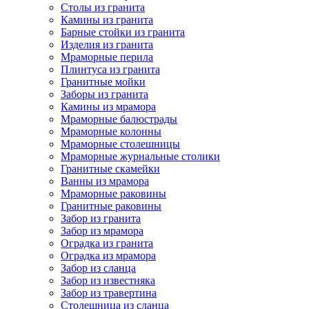
Столы из гранита
Камины из гранита
Барные стойки из гранита
Изделия из гранита
Мраморные перила
Плинтуса из гранита
Гранитные мойки
Заборы из гранита
Камины из мрамора
Мраморные балюстрады
Мраморные колонны
Мраморные столешницы
Мраморные журнальные столики
Гранитные скамейки
Ванны из мрамора
Мраморные раковины
Гранитные раковины
Забор из гранита
Забор из мрамора
Оградка из гранита
Оградка из мрамора
Забор из сланца
Забор из известняка
Забор из травертина
Столешница из сланца