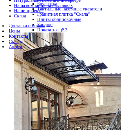
Натуральный камень в интерьере
Брусчатка
Наша компания на выставках
Тактильные наземные указатели
Наши проекты
Гранитная плитка "Скала"
Склад
Плиты облицовочные
Бордюр
Доставка и оплата
Показать ещё 2
Цены
Контакты
Склад
Акции