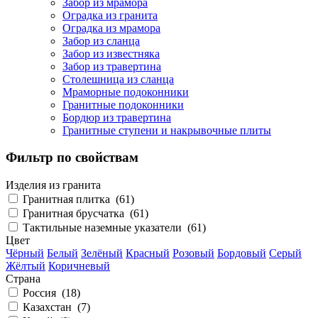
Забор из мрамора
Оградка из гранита
Оградка из мрамора
Забор из сланца
Забор из известняка
Забор из травертина
Столешница из сланца
Мраморные подоконники
Гранитные подоконники
Бордюр из травертина
Гранитные ступени и накрывочные плиты
Фильтр по свойствам
Изделия из гранита
Гранитная плитка (
61
)
Гранитная брусчатка (
61
)
Тактильные наземные указатели (
61
)
Цвет
Чёрный
Белый
Зелёный
Красный
Розовый
Бордовый
Серый
Жёлтый
Коричневый
Страна
Россия (
18
)
Казахстан (
7
)