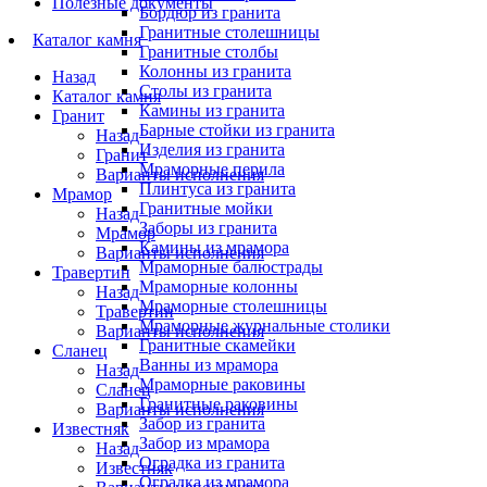
Полезные документы
Бордюр из гранита
Гранитные столешницы
Каталог камня
Гранитные столбы
Колонны из гранита
Назад
Столы из гранита
Каталог камня
Камины из гранита
Гранит
Барные стойки из гранита
Назад
Изделия из гранита
Гранит
Мраморные перила
Варианты исполнения
Плинтуса из гранита
Мрамор
Гранитные мойки
Назад
Заборы из гранита
Мрамор
Камины из мрамора
Варианты исполнения
Мраморные балюстрады
Травертин
Мраморные колонны
Назад
Мраморные столешницы
Травертин
Мраморные журнальные столики
Варианты исполнения
Гранитные скамейки
Сланец
Ванны из мрамора
Назад
Мраморные раковины
Сланец
Гранитные раковины
Варианты исполнения
Забор из гранита
Известняк
Забор из мрамора
Назад
Оградка из гранита
Известняк
Оградка из мрамора