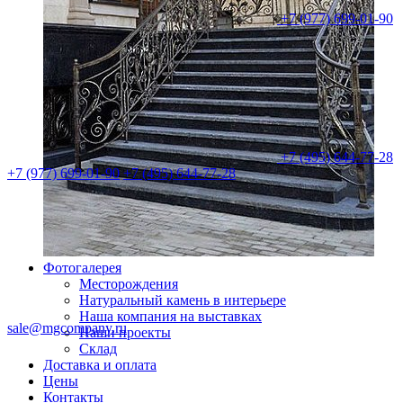
+7 (977) 699-01-90
+7 (495) 644-77-28
+7 (977) 699-01-90
+7 (495) 644-77-28
Фотогалерея
Месторождения
Натуральный камень в интерьере
Наша компания на выставках
sale@mgcompany.ru
Наши проекты
Склад
Доставка и оплата
Цены
Контакты