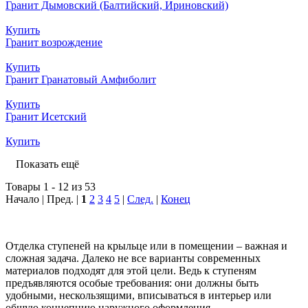
Гранит Дымовский (Балтийский, Ириновский)
Купить
Гранит возрождение
Купить
Гранит Гранатовый Амфиболит
Купить
Гранит Исетский
Купить
Показать ещё
Товары 1 - 12 из 53
Начало | Пред. |
1
2
3
4
5
|
След.
|
Конец
Отделка ступеней на крыльце или в помещении – важная и
сложная задача. Далеко не все варианты современных
материалов подходят для этой цели. Ведь к ступеням
предъявляются особые требования: они должны быть
удобными, нескользящими, вписываться в интерьер или
общую концепцию наружного оформления.