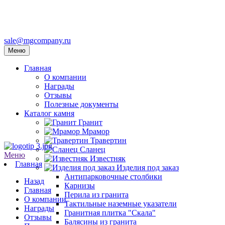
sale@mgcompany.ru
Меню
Главная
О компании
Награды
Отзывы
Полезные документы
Каталог камня
Гранит
Мрамор
Травертин
Сланец
Меню
Известняк
Главная
Изделия под заказ
Антипарковочные столбики
Назад
Карнизы
Главная
Перила из гранита
О компании
Тактильные наземные указатели
Награды
Гранитная плитка "Скала"
Отзывы
Балясины из гранита