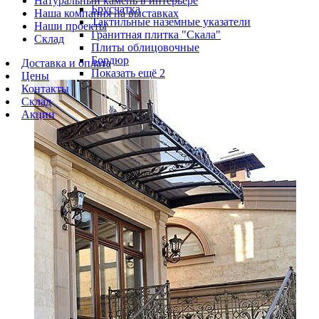
Натуральный камень в интерьере
Брусчатка
Наша компания на выставках
Тактильные наземные указатели
Наши проекты
Гранитная плитка "Скала"
Склад
Плиты облицовочные
Бордюр
Доставка и оплата
Показать ещё 2
Цены
Контакты
Склад
Акции