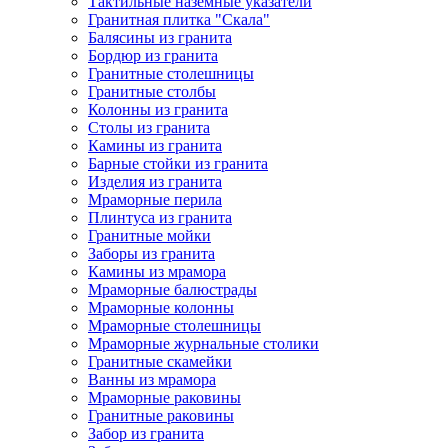
Тактильные наземные указатели
Гранитная плитка "Скала"
Балясины из гранита
Бордюр из гранита
Гранитные столешницы
Гранитные столбы
Колонны из гранита
Столы из гранита
Камины из гранита
Барные стойки из гранита
Изделия из гранита
Мраморные перила
Плинтуса из гранита
Гранитные мойки
Заборы из гранита
Камины из мрамора
Мраморные балюстрады
Мраморные колонны
Мраморные столешницы
Мраморные журнальные столики
Гранитные скамейки
Ванны из мрамора
Мраморные раковины
Гранитные раковины
Забор из гранита