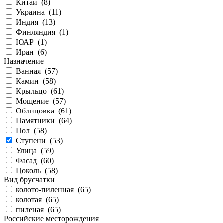
Китай (
8
)
Украина (
11
)
Индия (
13
)
Финляндия (
1
)
ЮАР (
1
)
Иран (
6
)
Назначение
Ванная (
57
)
Камин (
58
)
Крыльцо (
61
)
Мощение (
57
)
Облицовка (
61
)
Памятники (
64
)
Пол (
58
)
Ступени (
53
)
Улица (
59
)
Фасад (
60
)
Цоколь (
58
)
Вид брусчатки
колото-пиленная (
65
)
колотая (
65
)
пиленая (
65
)
Российские месторождения